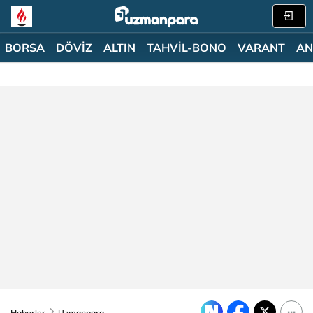
BORSA
DÖVİZ
ALTIN
TAHVİL-BONO
VARANT
AN
Haberler
Uzmanpara