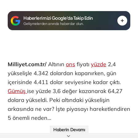
Haberlerimizi Google'da Takip Edin
Gelişmelerden anında haberdar olun.
Milliyet.com.tr/
Altının
ons
fiyatı
yüzde
2,4
yükselişle 4.342 dolardan kapanırken, gün
içerisinde 4.411 dolar seviyesine kadar çıktı.
Gümüş
ise yüzde 3,6 değer kazanarak 64,27
dolara yükseldi. Peki altındaki yükselişin
arkasında ne var? İşte piyasayı hareketlendiren
5 önemli neden...
Haberin Devamı