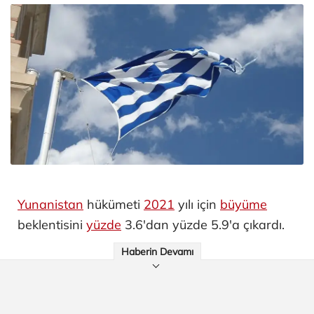
Yunanistan
hükümeti
2021
yılı için
büyüme
beklentisini
yüzde
3.6'dan yüzde 5.9'a çıkardı.
Haberin Devamı