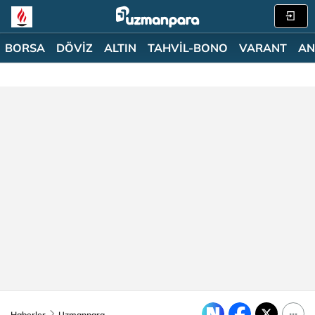
BORSA
DÖVİZ
ALTIN
TAHVİL-BONO
VARANT
AN
Haberler
Uzmanpara