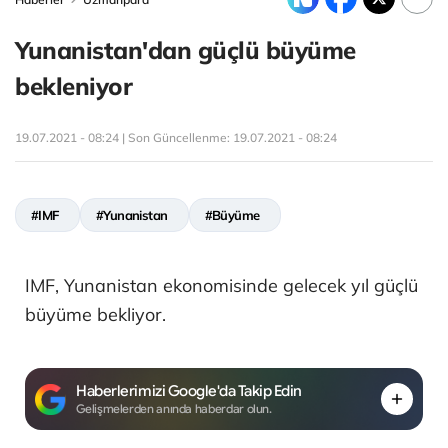
Yunanistan'dan güçlü büyüme
bekleniyor
19.07.2021 - 08:24 | Son Güncellenme:
19.07.2021 - 08:24
#IMF
#Yunanistan
#Büyüme
IMF, Yunanistan ekonomisinde gelecek yıl güçlü
büyüme bekliyor.
Haberlerimizi Google'da Takip Edin
Gelişmelerden anında haberdar olun.