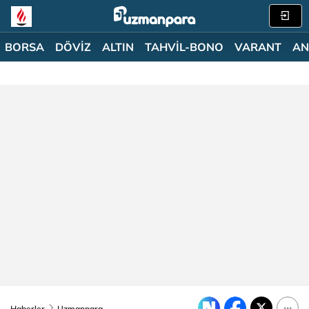
BORSA
DÖVİZ
ALTIN
TAHVİL-BONO
VARANT
AN
Haberler
Uzmanpara