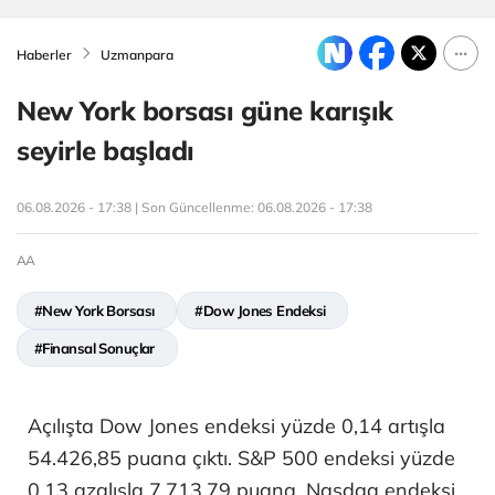
Haberler
Uzmanpara
New York borsası güne karışık
seyirle başladı
06.08.2026 - 17:38 | Son Güncellenme:
06.08.2026 - 17:38
AA
#New York Borsası
#Dow Jones Endeksi
#Finansal Sonuçlar
Açılışta Dow Jones endeksi yüzde 0,14 artışla
54.426,85 puana çıktı. S&P 500 endeksi yüzde
0,13 azalışla 7.713,79 puana, Nasdaq endeksi