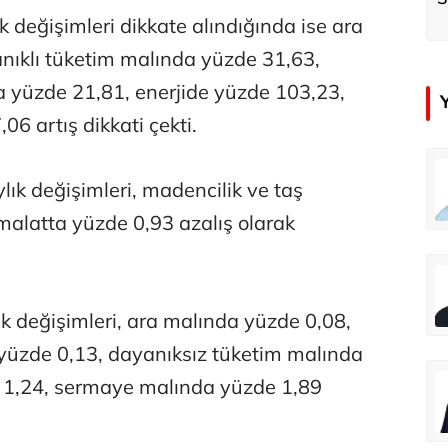
k
k değişimleri dikkate alındığında ise ara
nıklı tüketim malında yüzde 31,63,
a yüzde 21,81, enerjide yüzde 103,23,
6 artış dikkati çekti.
emir
Özay Şendir
lık değişimleri, madencilik ve taş
Türkiye’nin görünmez başarısı…
malatta yüzde 0,93 azalış olarak
Abbas Güçlü
Tercih ve kayıt sıkıntılı geçiyor
ık değişimleri, ara malında yüzde 0,08,
yüzde 0,13, dayanıksız tüketim malında
Zafer Şahin
e 1,24, sermaye malında yüzde 1,89
Faili meçhul cinayetler ülkesine veda