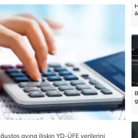
H
i
t
B
g
'
u
ağustos ayına ilişkin YD-ÜFE verilerini