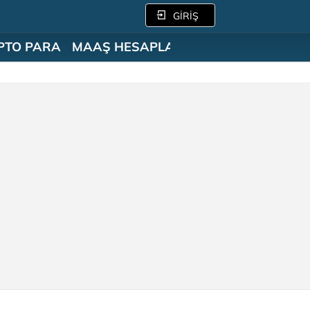
GİRİŞ
PTO PARA
MAAŞ HESAPLAMA
SÖZLÜK