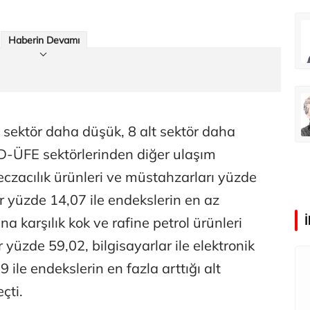
Abdullah Karakuş
Haberin Devamı
O dağlarda ne düşünmüştüm?
Mehmet Tez
O meşhur yeşilden eser yok şimdi...
t sektör daha düşük, 8 alt sektör daha
D-ÜFE sektörlerinden diğer ulaşım
eczacılık ürünleri ve müstahzarları yüzde
 yüzde 14,07 ile endekslerin en az
una karşılık kok ve rafine petrol ürünleri
yüzde 59,02, bilgisayarlar ile elektronik
 ile endekslerin en fazla arttığı alt
çti.