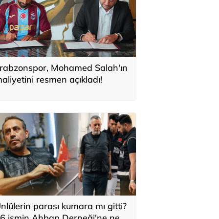
rabzonspor, Mohamed Salah'ın
aliyetini resmen açıkladı!
nlülerin parası kumara mı gitti?
6 ismin Ahbap Derneği'ne ne