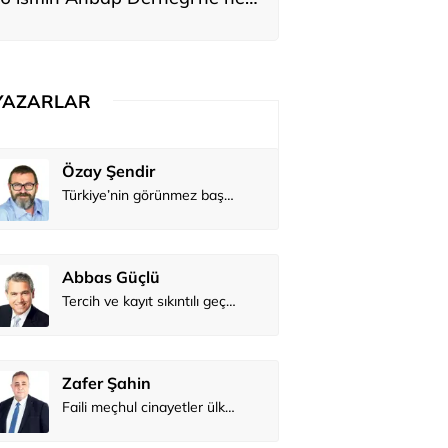
adar bağış yaptığı ortaya çıktı
YAZARLAR
Atilay Kandemir
Özay Şendi
Mağaza açılışı
Abbas Güç
Zafer Şahi