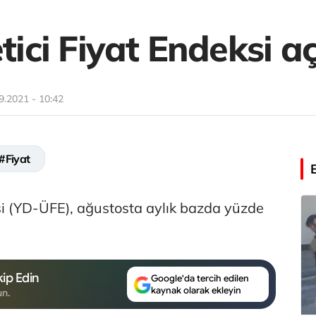
etici Fiyat Endeksi a
9.2021 - 10:42
#Fiyat
ksi (YD-ÜFE), ağustosta aylık bazda yüzde
ip Edin
Google'da tercih edilen
kaynak olarak ekleyin
un.