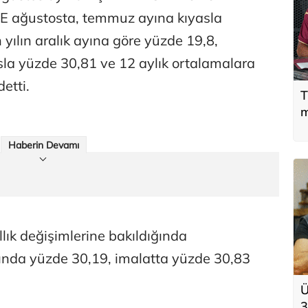
FE ağustosta, temmuz ayına kıyasla
yılın aralık ayına göre yüzde 19,8,
asla yüzde 30,81 ve 12 aylık ortalamalara
etti.
T
m
Haberin Devamı
llık değişimlerine bakıldığında
ğında yüzde 30,19, imalatta yüzde 30,83
Ü
3