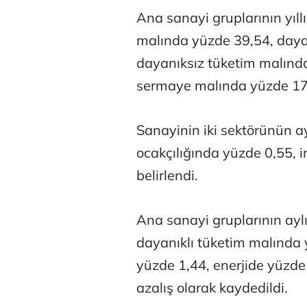
Ana sanayi gruplarının yıllı
malında yüzde 39,54, daya
dayanıksız tüketim malınd
sermaye malında yüzde 17,0
Atilay Kand
Sanayinin iki sektörünün ay
Mağaza açılışı
ocakçılığında yüzde 0,55, i
belirlendi.
Ana sanayi gruplarının ayl
dayanıklı tüketim malında 
yüzde 1,44, enerjide yüzd
azalış olarak kaydedildi.