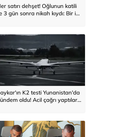
er satırı dehşet! Oğlunun katili
le 3 gün sonra nikah kıydı: Bir iki
ane vurdum, bayıldı
aykar'ın K2 testi Yunanistan'da
ündem oldu! Acil çağrı yaptılar...
Topraklarımızdaki hedeflere
laşabilir'