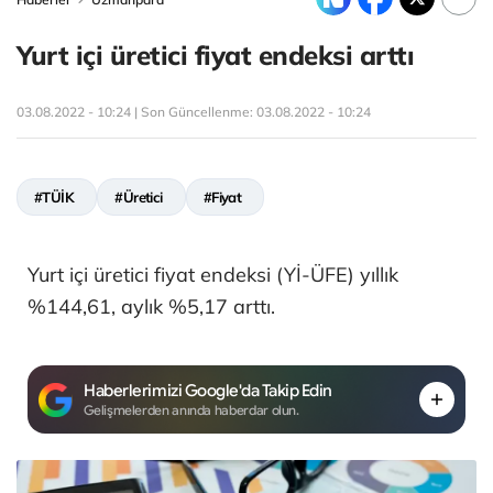
Yurt içi üretici fiyat endeksi arttı
03.08.2022 - 10:24 | Son Güncellenme:
03.08.2022 - 10:24
#TÜİK
#Üretici
#Fiyat
Yurt içi üretici fiyat endeksi (Yİ-ÜFE) yıllık
%144,61, aylık %5,17 arttı.
Haberlerimizi Google'da Takip Edin
Gelişmelerden anında haberdar olun.