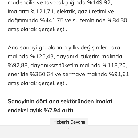
madencilik ve taşocakçılığında %149,92,
imalatta %121,71, elektrik, gaz üretimi ve
dağıtımında %441,75 ve su temininde %84,30
artış olarak gerçekleşti.
Ana sanayi gruplarının yıllık değişimleri; ara
malında %125,43, dayanıklı tüketim malında
%92,88, dayanıksız tüketim malında %118,20,
enerjide %350,64 ve sermaye malında %91,61
artış olarak gerçekleşti.
Sanayinin dört ana sektöründen imalat
endeksi aylık %2,94 arttı
Haberin Devamı