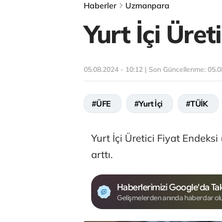
Haberler
Uzmanpara
Yurt İçi Üret
05.08.2024 - 10:12 | Son Güncellenme:
05.0
#ÜFE
#Yurt İçi
#TÜİK
Yurt İçi Üretici Fiyat Endeksi
arttı.
Haberlerimizi Google'da Tak
Gelişmelerden anında haberdar ol