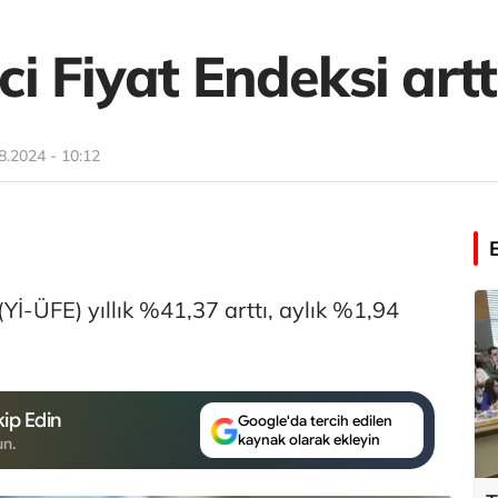
ici Fiyat Endeksi artt
8.2024 - 10:12
 (Yİ-ÜFE) yıllık %41,37 arttı, aylık %1,94
ip Edin
Google'da tercih edilen
kaynak olarak ekleyin
un.