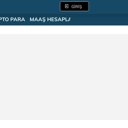
GİRİŞ
PTO PARA
MAAŞ HESAPLAMA
SÖZLÜK