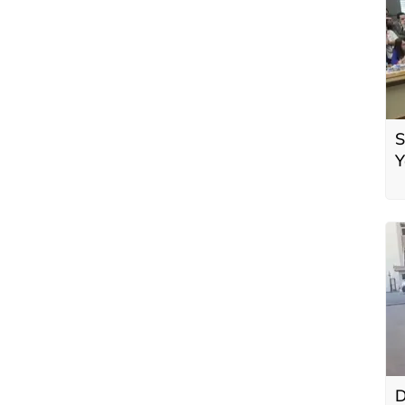
S
Y
D