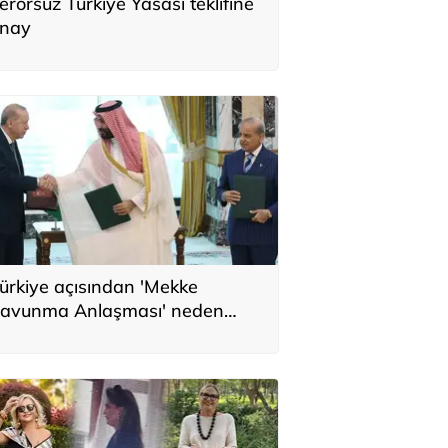
erörsüz Türkiye Yasası teklifine
nay
ürkiye açısından 'Mekke
avunma Anlaşması' neden
nemli? Üç ülkenin birbirini
amamlayan tarafı