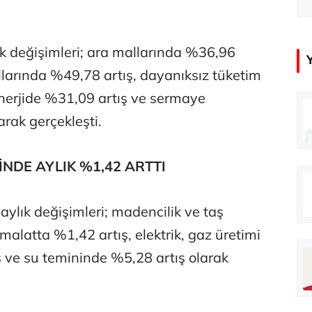
u
ık değişimleri; ara mallarında %36,96
llarında %49,78 artış, dayanıksız tüketim
nerjide %31,09 artış ve sermaye
Tunca Bengin
rak gerçekleşti.
O timsahlar sizi yemeli aslında!...
İNDE AYLIK %1,42 ARTTI
Ali Eyüboğlu
Ahbap’a bağışları kayıp ünlüler var
ylık değişimleri; madencilik ve taş
imalatta %1,42 artış, elektrik, gaz üretimi
Deniz Kilislioğlu
 ve su temininde %5,28 artış olarak
Hürmüz formülü