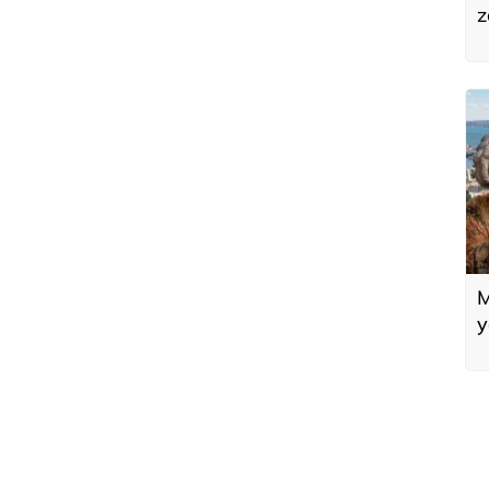
z
o
t
M
y
m
y