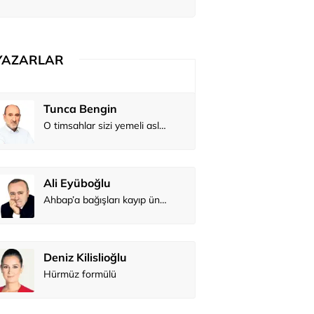
yardı
YAZARLAR
Tunca Bengin
Tunca Ben
O timsahlar sizi yemeli aslında!...
Ali Eyüboğlu
Ali Eyüboğ
Ahbap’a bağışları kayıp ünlüler var
Deniz Kilislioğlu
Deniz Kilisl
Hürmüz formülü
Hürmüz form