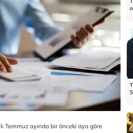
T
o
T
S
ö
t
lı Temmuz ayında bir önceki aya göre