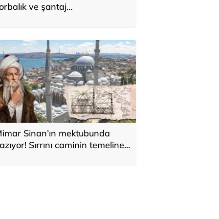
orbalık ve şantaj
perasyonunda 2 zanlı
utuklandı
imar Sinan’ın mektubunda
azıyor! Sırrını caminin temeline
i sakladı: 'Kıyamete kadar
ıkılmaz'