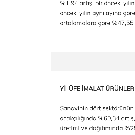
%1,94 artış, bir önceki yılı
önceki yılın aynı ayına göre
ortalamalara göre %47,55 a
Yİ-ÜFE İMALAT ÜRÜNLERİ
Sanayinin dört sektörünün y
ocakçılığında %60,34 artış,
üretimi ve dağıtımında %25