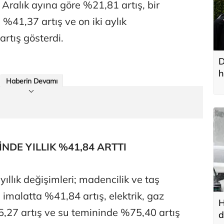
n Aralık ayına göre %21,81 artış, bir
 %41,37 artış ve on iki aylık
rtış gösterdi.
D
h
Haberin Devamı
NDE YILLIK %41,84 ARTTI
ıllık değişimleri; madencilik ve taş
 imalatta %41,84 artış, elektrik, gaz
H
,27 artış ve su temininde %75,40 artış
d