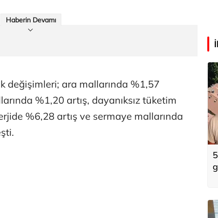
Haberin Devamı
ık değişimleri; ara mallarında %1,57
llarında %1,20 artış, dayanıksız tüketim
erjide %6,28 artış ve sermaye mallarında
şti.
5
g
k