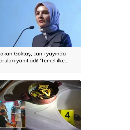
akan Göktaş, canlı yayında
oruları yanıtladı! 'Temel ilke
larak yasada gözetildi'