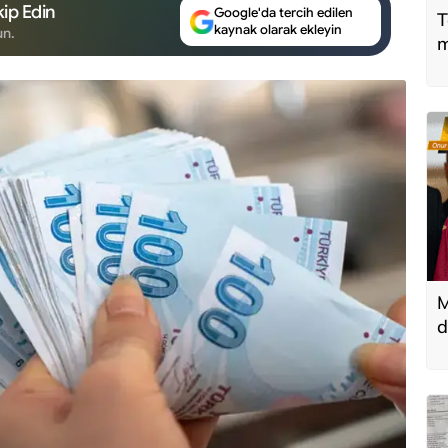
ip Edin
Google'da tercih edilen
T
kaynak olarak ekleyin
un.
m
M
d
T
k