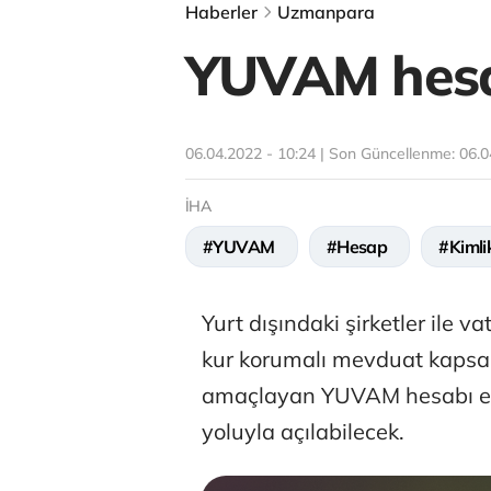
Haberler
Uzmanpara
YUVAM hesa
06.04.2022 - 10:24 | Son Güncellenme:
06.0
İHA
#YUVAM
#Hesap
#Kimli
Yurt dışındaki şirketler ile v
kur korumalı mevduat kaps
amaçlayan YUVAM hesabı ele
yoluyla açılabilecek.