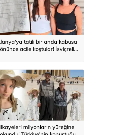
lanya'ya tatili bir anda kabusa
önünce acile koştular! İsviçreli
uristlere 71 bin TL'lik serum şoku
ikayeleri milyonların yüreğine
okundu! Türkiye'nin konuştuğu