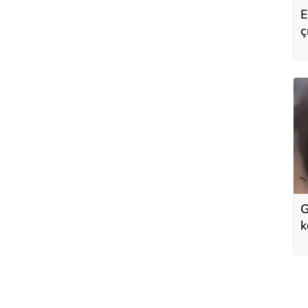
E
ç
s
G
k