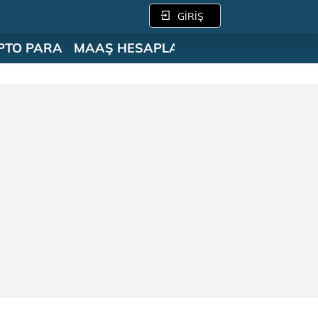
GİRİŞ
PTO PARA
MAAŞ HESAPLAMA
SÖZLÜK