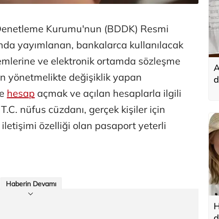
 Denetleme Kurumu'nun (BDDK) Resmi
nda yayımlanan, bankalarca kullanılacak
emlerine ve elektronik ortamda sözleşme
A
kin yönetmelikte değişiklik yapan
d
t
de
hesap
açmak ve açılan hesaplarla ilgili
T.C. nüfus cüzdanı, gerçek kişiler için
letişimi özelliği olan pasaport yeterli
Haberin Devamı
H
d