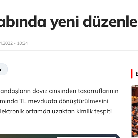
bında yeni düzenl
4.2022 - 10:24
k
atandaşların döviz cinsinden tasarruflarının
amında TL mevduata dönüştürülmesini
ktronik ortamda uzaktan kimlik tespiti