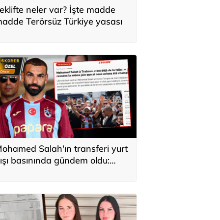
eklifte neler var? İşte madde
adde Terörsüz Türkiye yasası
ohamed Salah'ın transferi yurt
ışı basınında gündem oldu:
ürkiye'de kahraman gibi
arşılandı