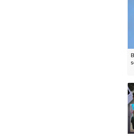
B
s
o