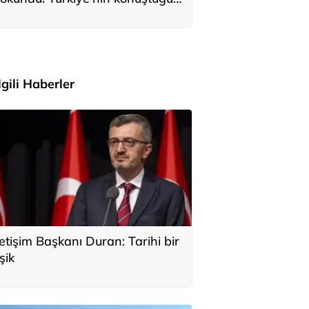
ile Anıtkabir'i ziyaret etti
İlgili Haberler
letişim Başkanı Duran: Tarihi bir
şik