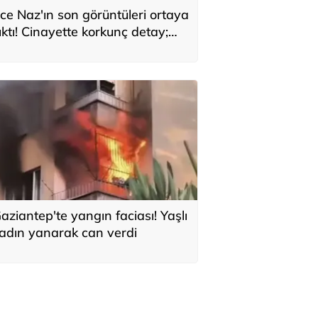
ce Naz'ın son görüntüleri ortaya
ıktı! Cinayette korkunç detay;
aç telleri tencerede bulundu
aziantep'te yangın faciası! Yaşlı
adın yanarak can verdi