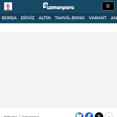
BORSA
DÖVİZ
ALTIN
TAHVİL-BONO
VARANT
AN
Haberler
Uzmanpara