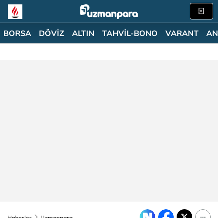
BORSA
DÖVİZ
ALTIN
TAHVİL-BONO
VARANT
AN
Haberler
Uzmanpara