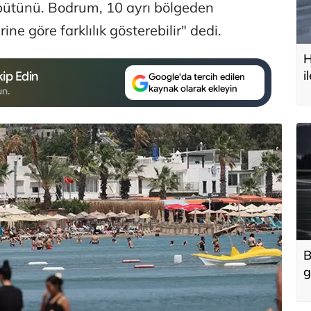
r bütünü. Bodrum, 10 ayrı bölgeden
ine göre farklılık gösterebilir" dedi.
H
i
ip Edin
Google'da tercih edilen
kaynak olarak ekleyin
t
un.
B
g
'
u