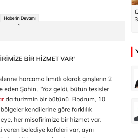
Ü
Haberin Devamı
3
k
İRİMİZE BİR HİZMET VAR'
çer
Tunca Bengin
erine harcama limitli olarak girişlerin 2
Futbol Federasyonu İzmirspor’u dinler mi?
MİT’den CIA’ye de mesaj...
e eden Şahin, "Yaz geldi, bütün tesisler
ar
da turizmin bir bütünü. Bodrum, 10
ahmut Özer
Hakkı Öcal
ölgeler kendilerine göre farklılık
İnsan-ı Kâmilden Erdemli Şehre: İslam Düşüncesinde Adalet-II
Amerika Avrupa’yı geri kazanabilir mi?
tleye, her misafirimize bir hizmet var.
 veren belediye kafeleri var, aynı
Ali Eyüboğlu