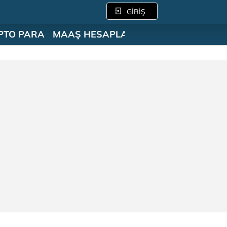
GİRİŞ
PTO PARA
MAAŞ HESAPLAMA
SÖZLÜK