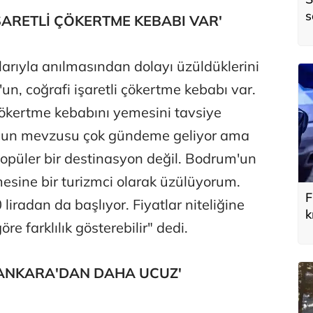
s
ARETLİ ÇÖKERTME KEBABI VAR'
rıyla anılmasından dolayı üzüldüklerini
n, coğrafi işaretli çökertme kebabı var.
çökertme kebabını yemesini tavsiye
cun mevzusu çok gündeme geliyor ama
üler bir destinasyon değil. Bodrum'un
ine bir turizmci olarak üzülüyorum.
F
radan da başlıyor. Fiyatlar niteliğine
k
re farklılık gösterebilir" dedi.
y
 ANKARA'DAN DAHA UCUZ'