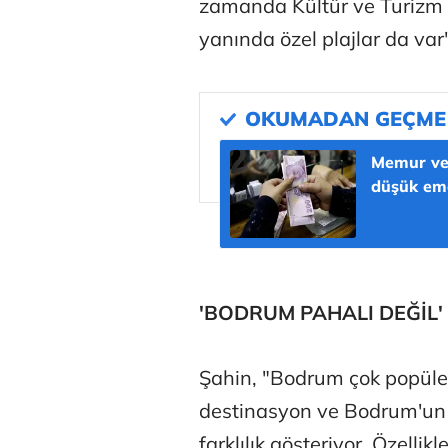
zamanda Kültür ve Turizm B
yanında özel plajlar da var
Memur ve 
düşük eme
'BODRUM PAHALI DEĞİL'
Şahin, "Bodrum çok popüle
destinasyon ve Bodrum'un 
farklılık gösteriyor. Özellik