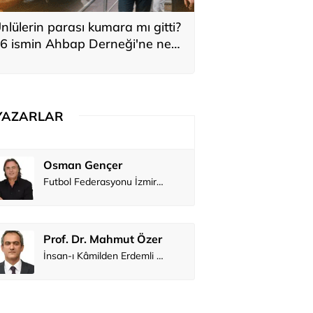
nlülerin parası kumara mı gitti?
6 ismin Ahbap Derneği'ne ne
adar bağış yaptığı ortaya çıktı
YAZARLAR
Osman Gençer
Tunca Ben
Futbol Federasyonu İzmirspor’u dinler mi?
MİT’den CIA’y
Prof. Dr. Mahmut Özer
Hakkı Öcal
İnsan-ı Kâmilden Erdemli Şehre: İslam Düşüncesinde Adalet-II
Ali Eyüboğ