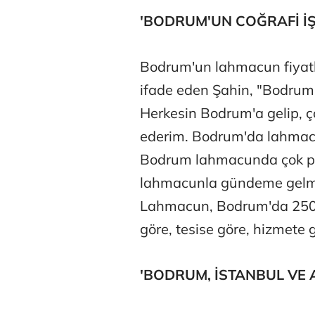
'BODRUM'UN COĞRAFİ İŞ
Bodrum'un lahmacun fiyatla
ifade eden Şahin, "Bodrum'u
Herkesin Bodrum'a gelip, 
ederim. Bodrum'da lahma
Bodrum lahmacunda çok pop
lahmacunla gündeme gelmes
Lahmacun, Bodrum'da 250 li
göre, tesise göre, hizmete gö
'BODRUM, İSTANBUL VE