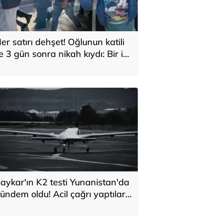
er satırı dehşet! Oğlunun katili
le 3 gün sonra nikah kıydı: Bir iki
ane vurdum, bayıldı
aykar'ın K2 testi Yunanistan'da
ündem oldu! Acil çağrı yaptılar...
Topraklarımızdaki hedeflere
laşabilir'