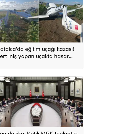
atalca'da eğitim uçağı kazası!
ert iniş yapan uçakta hasar
luştu
on dakika: Kritik MGK toplantısı