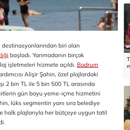
destinasyonlarından biri olan
liği
başladı. Yarımadanın birçok
T
laj işletmeleri hizmete açıldı.
Bodrum
m
dımcısı Alişir Şahin, özel plajlardaki
şı 2 bin TL ile 5 bin 500 TL arasında
limitlerin gün boyu yeme-içme hizmetini
in, lüks segmentin yanı sıra belediye
ve halk plajlarıyla her bütçeye uygun tatil
i.