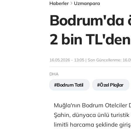
Haberler
Uzmanpara
Bodrum'da ö
2 bin TL'den
16.05.2026 - 13:05 | Son Güncellenme:
16.0
DHA
#Bodrum Tatil
#Özel Plajlar
Muğla'nın Bodrum Otelciler 
Şahin, dünyaca ünlü turistik 
limitli harcama şeklinde giriş