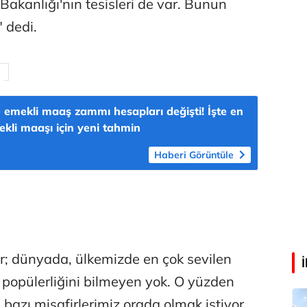
akanlığı'nın tesisleri de var. Bunun
Aşk yok, ama suç itirafı var!
" dedi.
Eren Aka
‘Google fişi çekerse satış biter!’
emekli maaş zammı hesapları değişti! İşte en
kli maaşı için yeni tahmin
Çağdaş Ertuna
Haberi Görüntüle
Guggenheim Abu Dhabi şehri nasıl değiştirecek?
r; dünyada, ülkemizde en çok sevilen
popülerliğini bilmeyen yok. O yüzden
le bazı misafirlerimiz orada olmak istiyor.