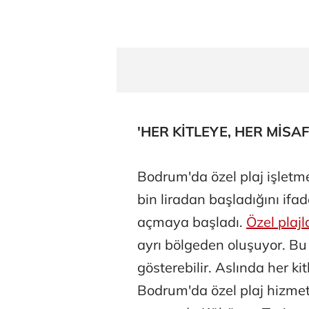
'HER KİTLEYE, HER MİSAF
Osman Gen
Bodrum'da özel plaj işletmel
bin liradan başladığını ifad
açmaya başladı.
Özel plajl
Prof. Dr. M
ayrı bölgeden oluşuyor. Bu b
gösterebilir. Aslında her ki
Bodrum'da özel plaj hizmeti