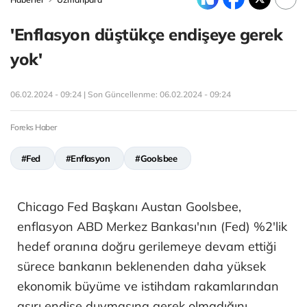
'Enflasyon düştükçe endişeye gerek
yok'
06.02.2024 - 09:24 | Son Güncellenme:
06.02.2024 - 09:24
Foreks Haber
#Fed
#Enflasyon
#Goolsbee
Chicago Fed Başkanı Austan Goolsbee,
enflasyon ABD Merkez Bankası'nın (Fed) %2'lik
hedef oranına doğru gerilemeye devam ettiği
sürece bankanın beklenenden daha yüksek
ekonomik büyüme ve istihdam rakamlarından
aşırı endişe duymasına gerek olmadığını