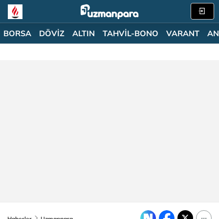
BORSA
DÖVİZ
ALTIN
TAHVİL-BONO
VARANT
AN
Haberler
Uzmanpara