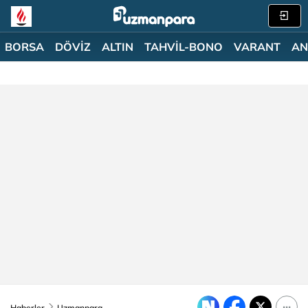
BORSA
DÖVİZ
ALTIN
TAHVİL-BONO
VARANT
AN
Haberler
Uzmanpara