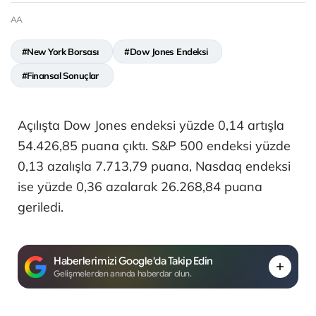
AA
#New York Borsası
#Dow Jones Endeksi
#Finansal Sonuçlar
Açılışta Dow Jones endeksi yüzde 0,14 artışla
54.426,85 puana çıktı. S&P 500 endeksi yüzde
0,13 azalışla 7.713,79 puana, Nasdaq endeksi
ise yüzde 0,36 azalarak 26.268,84 puana
geriledi.
Haberlerimizi Google'da Takip Edin
Gelişmelerden anında haberdar olun.