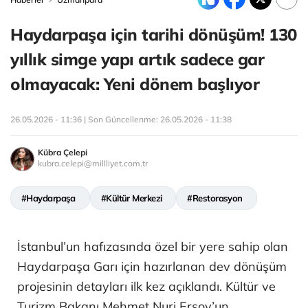
Haydarpaşa için tarihi dönüşüm! 130
yıllık simge yapı artık sadece gar
olmayacak: Yeni dönem başlıyor
26.05.2026 - 11:36 | Son Güncellenme:
26.05.2026 - 11:38
Kübra Çelepi
kubra.celepi@millliyet.com.tr
#Haydarpaşa
#Kültür Merkezi
#Restorasyon
İstanbul’un hafızasında özel bir yere sahip olan
Haydarpaşa Garı için hazırlanan dev dönüşüm
projesinin detayları ilk kez açıklandı. Kültür ve
Turizm Bakanı Mehmet Nuri Ersoy’un