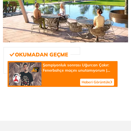
Şampiyonluk sonrası Uğurcan Çakır:
Fenerbahçe maçını unutamıyorum |
Galatasaray'da 40 yaşıma kadar
oynarım
Haberi Görüntüle