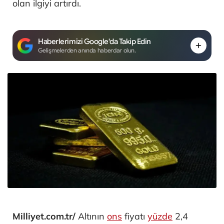
olan ilgiyi artırdı.
Haberlerimizi Google'da Takip Edin
Gelişmelerden anında haberdar olun.
Milliyet.com.tr/
Altının
ons
fiyatı
yüzde
2,4