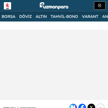
BORSA
DÖVİZ
ALTIN
TAHVİL-BONO
VARANT
AN
Haberler
Uzmanpara