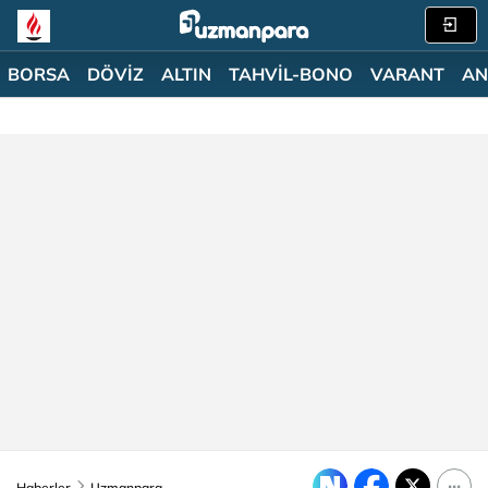
BORSA
DÖVİZ
ALTIN
TAHVİL-BONO
VARANT
AN
Haberler
Uzmanpara