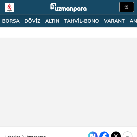
BORSA
DÖVİZ
ALTIN
TAHVİL-BONO
VARANT
AN
Haberler
Uzmanpara