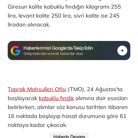
Giresun kalite kabuklu fındığın kilogramı 255
lira, levant kalite 250 lira, sivri kalite ise 245
liradan alınacak.
Haberlerimizi Google'da Takip Edin
Gelişmelerden anında haberdar olun.
Toprak Mahsulleri Ofisi
(TMO), 24 Ağustos'ta
başlayacak
kabuklu fındık
alımına dair esasları
belirlerken, alımlar söz konusu tarihten itibaren
16 noktada başlayıp hasat durumuna göre 61
noktaya kadar çıkacak.
Haberin Devamı