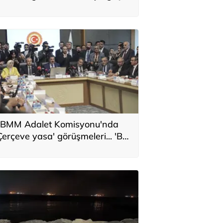
BMM Adalet Komisyonu'nda
Çerçeve yasa' görüşmeleri... 'Bu
eklif, genel af değildir'