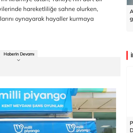
ilerinde hareketliliğe sahne olurken,
A
larını oynayarak hayaller kurmaya
g
Haberin Devamı
P
D