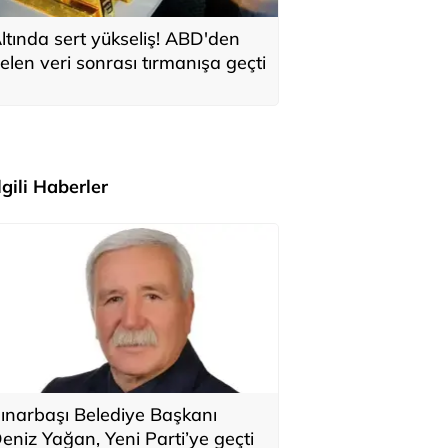
ltında sert yükseliş! ABD'den
elen veri sonrası tırmanışa geçti
İlgili Haberler
ınarbaşı Belediye Başkanı
eniz Yağan, Yeni Parti’ye geçti