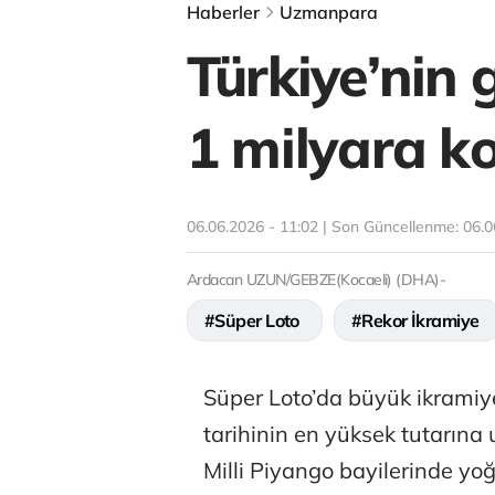
Haberler
Uzmanpara
Türkiye’nin 
1 milyara k
06.06.2026 - 11:02 | Son Güncellenme:
06.0
Ardacan UZUN/GEBZE(Kocaeli) (DHA)-
#Süper Loto
#Rekor İkramiye
Süper Loto’da büyük ikramiy
tarihinin en yüksek tutarına
Milli Piyango bayilerinde yo