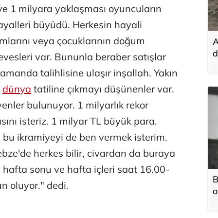
ve 1 milyara yaklaşması oyuncuların
hayalleri büyüdü. Herkesin hayali
mlarını veya çocuklarının doğum
A
d
hevesleri var. Bununla beraber satışlar
k
zamanda talihlisine ulaşır inşallah. Yakın
a
dünya
tatiline çıkmayı düşünenler var.
yenler bulunuyor. 1 milyarlık rekor
ını isteriz. 1 milyar TL büyük para.
 bu ikramiyeyi de ben vermek isterim.
ze'de herkes bilir, civardan da buraya
 hafta sonu ve hafta içleri saat 16.00-
B
 oluyor." dedi.
o