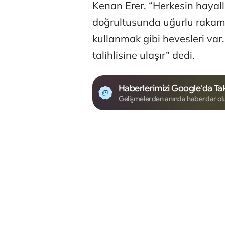
Kenan Erer, “Herkesin hayall
doğrultusunda uğurlu rakamla
kullanmak gibi hevesleri var
talihlisine ulaşır” dedi.
Haberlerimizi Google'da Tak
Gelişmelerden anında haberdar ol