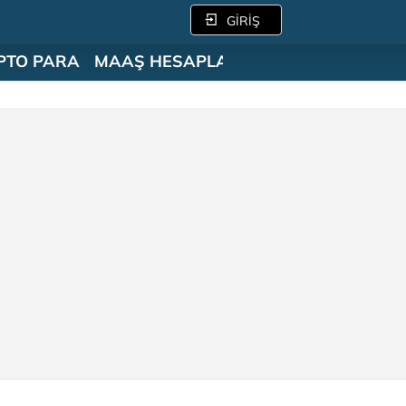
GİRİŞ
PTO PARA
MAAŞ HESAPLAMA
SÖZLÜK