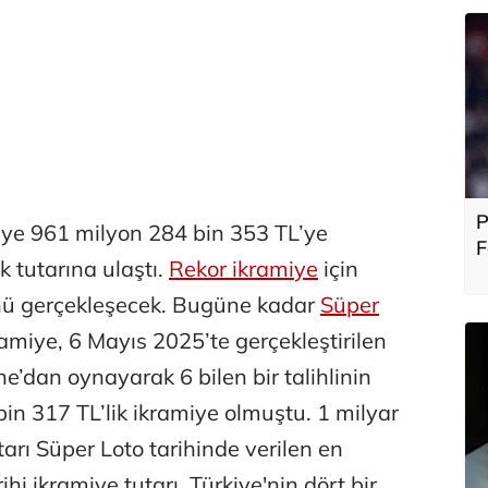
P
iye 961 milyon 284 bin 353 TL’ye
F
k tutarına ulaştı.
Rekor ikramiye
için
b
ünü gerçekleşecek. Bugüne kadar
Süper
amiye, 6 Mayıs 2025’te gerçekleştirilen
e’dan oynayarak 6 bilen bir talihlinin
in 317 TL’lik ikramiye olmuştu. 1 milyar
arı Süper Loto tarihinde verilen en
hi ikramiye tutarı, Türkiye'nin dört bir