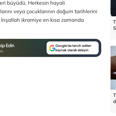
eri büyüdü. Herkesin hayali
rını veya çocuklarının doğum tarihlerini
. İnşallah ikramiye en kısa zamanda
T
S
ö
t
ip Edin
Google'da tercih edilen
kaynak olarak ekleyin
un.
T
d