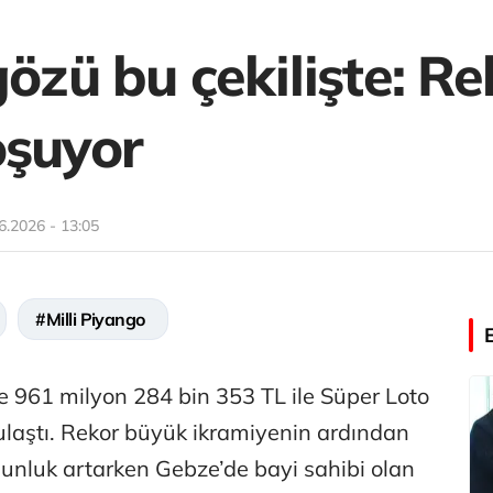
gözü bu çekilişte: R
oşuyor
6.2026 - 13:05
#Milli Piyango
e 961 milyon 284 bin 353 TL ile Süper Loto
 ulaştı. Rekor büyük ikramiyenin ardından
ğunluk artarken Gebze’de bayi sahibi olan