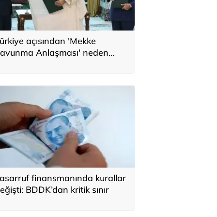
ürkiye açısından 'Mekke
avunma Anlaşması' neden
nemli? Üç ülkenin birbirini
amamlayan tarafı
asarruf finansmanında kurallar
eğişti: BDDK’dan kritik sınır