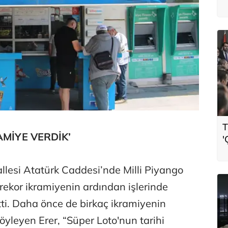
T
MİYE VERDİK’
'
t
allesi Atatürk Caddesi’nde Milli Piyango
rekor ikramiyenin ardından işlerinde
tti. Daha önce de birkaç ikramiyenin
söyleyen Erer, “Süper Loto'nun tarihi