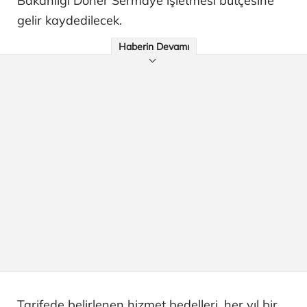
Bakanlığı Döner Sermaye işletmesi bütçesine
gelir kaydedilecek.
Haberin Devamı
Tarifede belirlenen hizmet bedelleri, her yıl bir