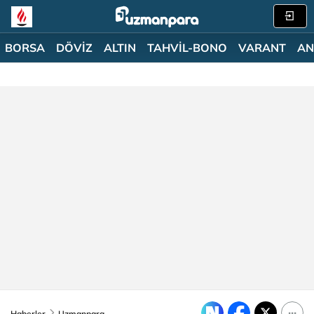
BORSA
DÖVİZ
ALTIN
TAHVİL-BONO
VARANT
AN
Haberler
Uzmanpara