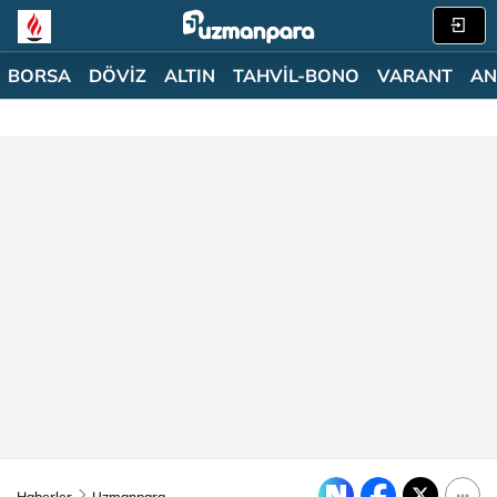
BORSA
DÖVİZ
ALTIN
TAHVİL-BONO
VARANT
AN
Haberler
Uzmanpara