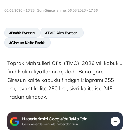
06.08.2026 - 16:23 | Son Güncellenme:
06.08.2026 - 17:36
#Fındık Fiyatları
#TMO Alım Fiyatları
#Giresun Kalite Fındık
Toprak Mahsulleri Ofisi (TMO), 2026 yılı kabuklu
fındık alım fiyatlarını açıkladı. Buna göre,
Giresun kalite kabuklu fındığın kilogramı 255
lira, levant kalite 250 lira, sivri kalite ise 245
liradan alınacak.
Haberlerimizi Google'da Takip Edin
Gelişmelerden anında haberdar olun.