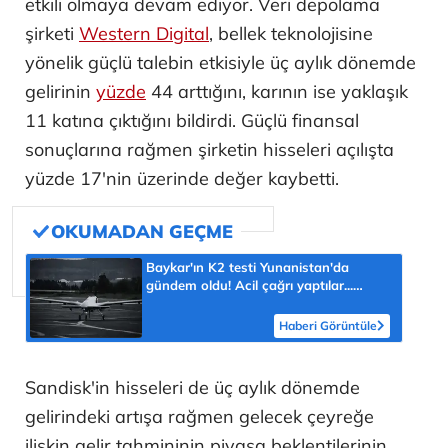
etkili olmaya devam ediyor. Veri depolama
şirketi
Western Digital
, bellek teknolojisine
yönelik güçlü talebin etkisiyle üç aylık dönemde
gelirinin
yüzde
44 arttığını, karının ise yaklaşık
11 katına çıktığını bildirdi. Güçlü finansal
sonuçlarına rağmen şirketin hisseleri açılışta
yüzde 17'nin üzerinde değer kaybetti.
Baykar'ın K2 testi Yunanistan'da
gündem oldu! Acil çağrı yaptılar...
'Topraklarımızdaki hedeflere ulaşabilir'
Haberi Görüntüle
Sandisk'in hisseleri de üç aylık dönemde
gelirindeki artışa rağmen gelecek çeyreğe
ilişkin gelir tahmininin piyasa beklentilerinin