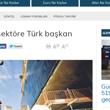
ar Ne Kadar
Euro Ne Kadar
Altın Ne K
GÜNCEL
UZMAN YORUMLARI
PİYASA TAKVİMİ
k sektöre Türk başkan
uz
Güm
519
geç