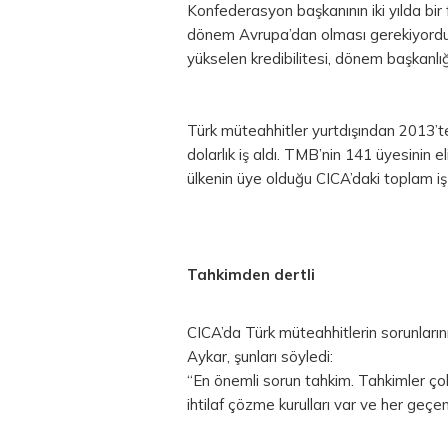
Konfederasyon başkanının iki yılda bir f
dönem Avrupa’dan olması gerekiyordu. 
yükselen kredibilitesi, dönem başkanlığ
Türk müteahhitler yurtdışından 2013’te
dolarlık iş aldı. TMB’nin 141 üyesinin 
ülkenin üye olduğu CICA’daki toplam iş
Tahkimden dertli
CICA’da Türk müteahhitlerin sorunlarını
Aykar, şunları söyledi:
“En önemli sorun tahkim. Tahkimler ço
ihtilaf çözme kurulları var ve her geçen 