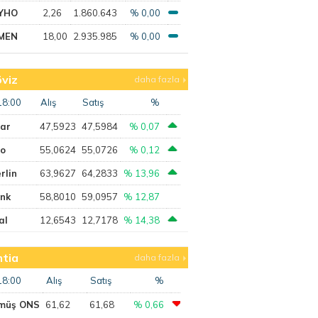
YHO
2,26
1.860.643
% 0,00
MEN
18,00
2.935.985
% 0,00
viz
daha fazla
18:00
Alış
Satış
%
lar
47,5923
47,5984
% 0,07
ro
55,0624
55,0726
% 0,12
rlin
63,9627
64,2833
% 13,96
ank
58,8010
59,0957
% 12,87
al
12,6543
12,7178
% 14,38
tia
daha fazla
18:00
Alış
Satış
%
müş ONS
61,62
61,68
% 0,66