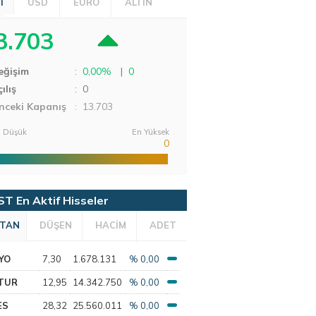
T
USD
EURO
ALTIN
3.703
eğişim
:
0,00%
|
0
ılış
:
0
nceki Kapanış
: 13.703
 Düşük
En Yüksek
0
ST En Aktif Hisseler
TAN
DÜŞEN
HACİM
ADET
YO
7,30
1.678.131
% 0,00
TUR
12,95
14.342.750
% 0,00
ES
28,32
25.560.011
% 0,00