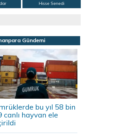
adar
Hisse Senedi
manpara Gündemi
rüklerde bu yıl 58 bin
 canlı hayvan ele
irildi