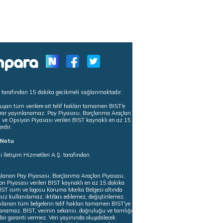
s tarafından 15 dakika gecikmeli sağlanmaktadır.
uşan tüm verilere ait telif hakları tamamen BIST'e
tekrar yayınlanamaz. Pay Piyasası, Borçlanma Araçları
m ve Opsiyon Piyasası verileri BIST kaynaklı en az 15
erdir.
ı Notu
i İletişim Hizmetleri A.Ş. tarafından
ğlanan Pay Piyasası, Borçlanma Araçları Piyasası,
on Piyasası verileri BIST kaynaklı en az 15 dakika
 BIST isim ve logosu Koruma Marka Belgesi altında
iz kullanılamaz, iktibas edilemez, değiştirilemez.
klanan tüm belgelerin telif hakları tamamen BIST'ye
nlanamaz. BIST, verinin sekansı, doğruluğu ve tamlığı
ir garanti vermez. Veri yayınında oluşabilecek