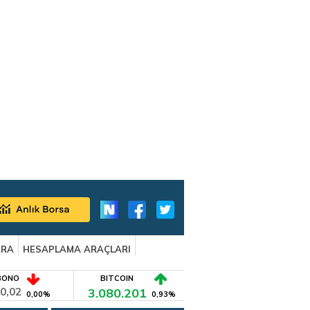
ARA
HESAPLAMA ARAÇLARI
BONO
BITCOIN
0,02
3.080.201
0,00%
0,93%