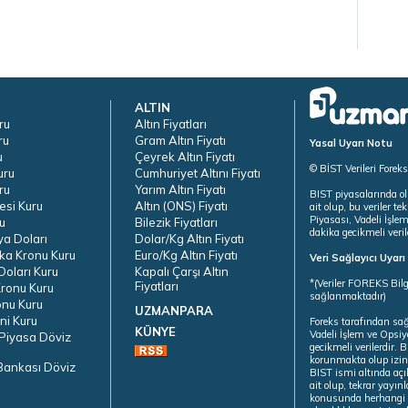
ALTIN
ru
Altın Fiyatları
ru
Gram Altın Fiyatı
Yasal Uyarı Notu
u
Çeyrek Altın Fiyatı
© BİST Verileri Forek
uru
Cumhuriyet Altını Fiyatı
ru
Yarım Altın Fiyatı
BIST piyasalarında ol
esi Kuru
Altın (ONS) Fiyatı
ait olup, bu veriler 
Piyasası, Vadeli İşle
u
Bilezik Fiyatları
dakika gecikmeli veril
ya Doları
Dolar/Kg Altın Fiyatı
ka Kronu Kuru
Euro/Kg Altın Fiyatı
Veri Sağlayıcı Uyar
oları Kuru
Kapalı Çarşı Altın
*(Veriler FOREKS Bilg
Fiyatları
ronu Kuru
sağlanmaktadır)
onu Kuru
UZMANPARA
ni Kuru
Foreks tarafından sa
KÜNYE
Vadeli İşlem ve Opsiy
Piyasa Döviz
gecikmeli verilerdir.
korunmakta olup izins
Bankası Döviz
BIST ismi altında açı
ait olup, tekrar yayı
konusunda herhangi b