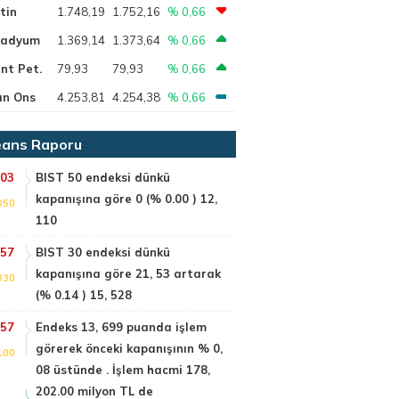
tin
1.748,19
1.752,16
% 0,66
ladyum
1.369,14
1.373,64
% 0,66
nt Pet.
79,93
79,93
% 0,66
ın Ons
4.253,81
4.254,38
% 0,66
ans Raporu
:03
BIST 50 endeksi dünkü
kapanışına göre 0 (% 0.00 ) 12,
050
110
:57
BIST 30 endeksi dünkü
kapanışına göre 21, 53 artarak
030
(% 0.14 ) 15, 528
:57
Endeks 13, 699 puanda işlem
görerek önceki kapanışının % 0,
100
08 üstünde . İşlem hacmi 178,
202.00 milyon TL de