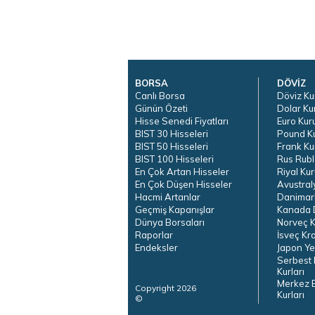
BORSA
DÖVİZ
Canlı Borsa
Döviz Ku
Günün Özeti
Dolar Ku
Hisse Senedi Fiyatları
Euro Kur
BIST 30 Hisseleri
Pound K
BIST 50 Hisseleri
Frank Ku
BIST 100 Hisseleri
Rus Rubl
En Çok Artan Hisseler
Riyal Kur
En Çok Düşen Hisseler
Avustral
Hacmi Artanlar
Danimar
Geçmiş Kapanışlar
Kanada D
Dünya Borsaları
Norveç K
Raporlar
İsveç Kr
Endeksler
Japon Ye
Serbest 
Kurları
Merkez 
Copyright 2026
Kurları
©