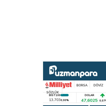
BORSA
DÖVİZ
SÖZLÜK
BIST100
DOLAR
13.703
47,6025
0,00%
0,07