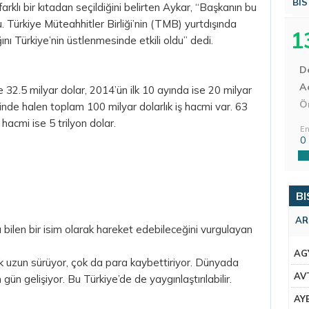
BIS
arklı bir kıtadan seçildiğini belirten Aykar, “Başkanın bu
Türkiye Müteahhitler Birliği’nin (TMB) yurtdışında
1
ını Türkiye’nin üstlenmesinde etkili oldu” dedi.
D
Aç
 32.5 milyar dolar, 2014’ün ilk 10 ayında ise 20 milyar
Ö
elinde halen toplam 100 milyar dolarlık iş hacmi var. 63
 hacmi ise 5 trilyon
dolar
.
En
0
BI
AR
 bilen bir isim olarak hareket edebileceğini vurgulayan
AG
k uzun sürüyor, çok da
para
kaybettiriyor. Dünyada
AV
gün gelişiyor. Bu Türkiye’de de yaygınlaştırılabilir.
AY