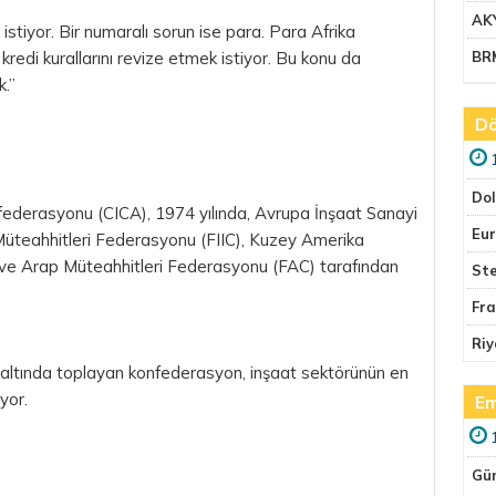
AK
istiyor. Bir numaralı sorun ise para. Para Afrika
redi kurallarını revize etmek istiyor. Bu konu da
BR
k.”
Dö
Do
onfederasyonu (CICA), 1974 yılında, Avrupa İnşaat Sanayi
Eu
üteahhitleri Federasyonu (FIIC), Kuzey Amerika
e Arap Müteahhitleri Federasyonu (FAC) tarafından
Ste
Fr
Riy
atı altında toplayan konfederasyon, inşaat sektörünün en
yor.
Em
Gü