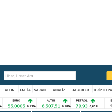
ALTIN
EMTİA
VARANT
ANALİZ
HABERLER
KRİPTO P
EURO
ALTIN
PETROL
55,0805
6.507,51
79,93
4
%
0,13%
0,18%
0,60%