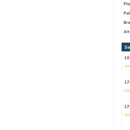
Pla
Pa
Bre
Alt
Se
10
XU
17
XU
17
XU