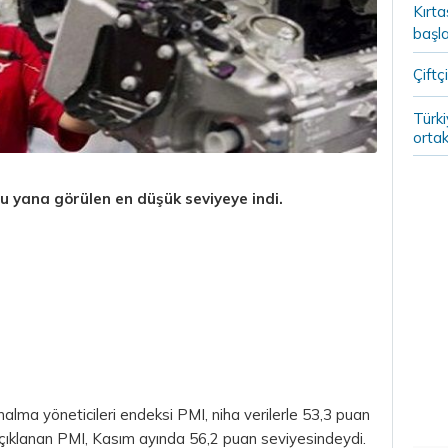
Kırt
başla
Çiftçi
Türki
ortak
u yana görülen en düşük seviyeye indi.
alma yöneticileri endeksi PMI, niha verilerle 53,3 puan
 açıklanan PMI, Kasım ayında 56,2 puan seviyesindeydi.