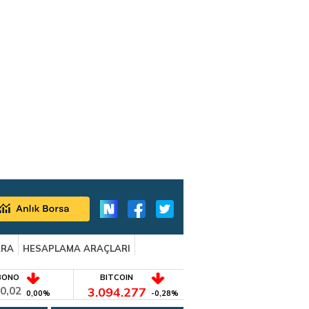
ARA
HESAPLAMA ARAÇLARI
BONO
BITCOIN
0,02
3.094.277
0,00%
-0,28%