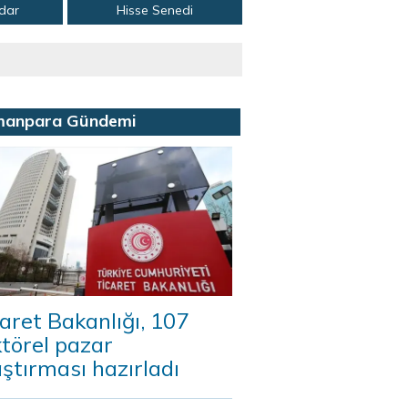
adar
Hisse Senedi
manpara Gündemi
aret Bakanlığı, 107
törel pazar
ştırması hazırladı