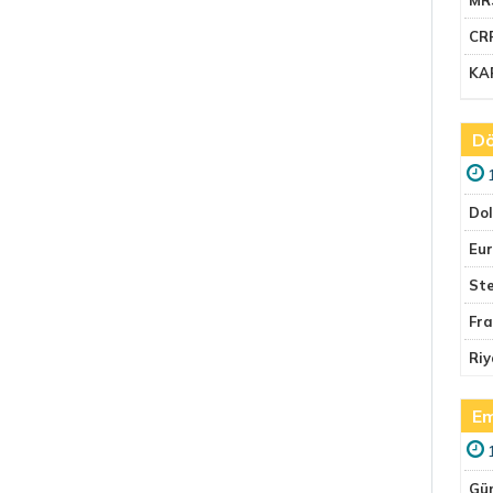
CR
KA
Dö
Do
Eu
Ste
Fr
Riy
Em
Gü