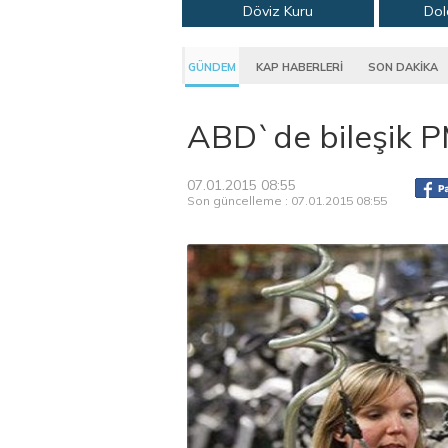
Döviz Kuru
Dol
GÜNDEM
KAP HABERLERİ
SON DAKİKA
ABD`de bileşik P
07.01.2015 08:55
Son güncelleme : 07.01.2015 08:55