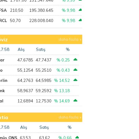
FSA
210,50
195.380.645
% 9,98
RCL
50,70
228.008.040
% 9,98
viz
daha fazla
17:58
Alış
Satış
%
lar
47,6785
47,7437
% 0,25
ro
55,1254
55,2510
% 0,43
rlin
64,2763
64,5985
% 14,52
ank
58,9637
59,2592
% 13,18
al
12,6894
12,7530
% 14,69
tia
daha fazla
17:58
Alış
Satış
%
müş ONS
63,53
63,62
% 0,66