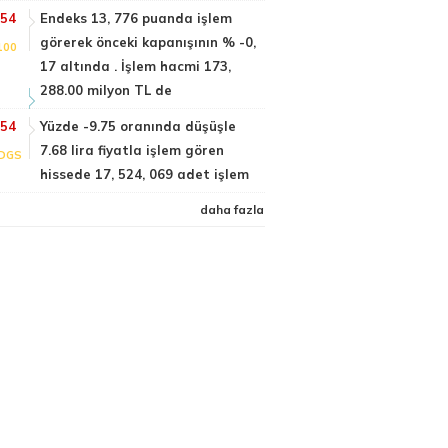
:54
Endeks 13, 776 puanda işlem
görerek önceki kapanışının % -0,
100
17 altında . İşlem hacmi 173,
288.00 milyon TL de
:54
Yüzde -9.75 oranında düşüşle
7.68 lira fiyatla işlem gören
DGS
hissede 17, 524, 069 adet işlem
daha fazla