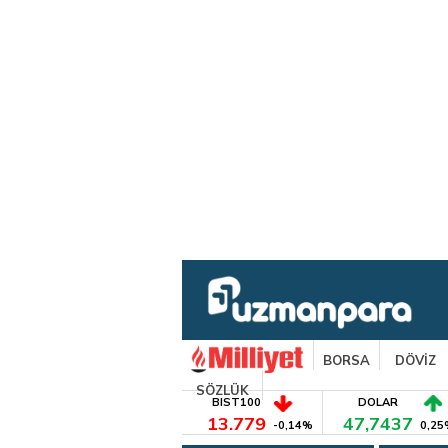
BORSA
DÖVİZ
SÖZLÜK
BIST100
DOLAR
13.779
47,7437
-0,14%
0,25