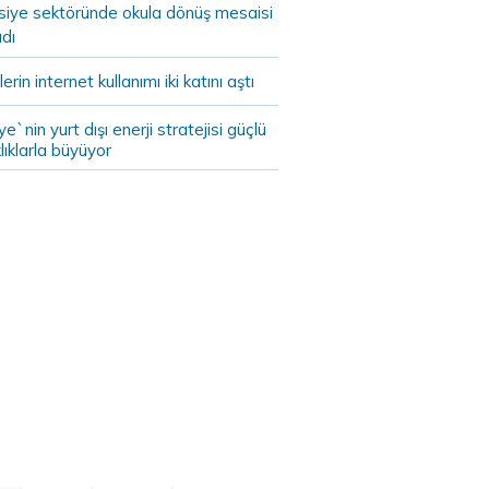
asiye sektöründe okula dönüş mesaisi
dı
lerin internet kullanımı iki katını aştı
ye`nin yurt dışı enerji stratejisi güçlü
lıklarla büyüyor