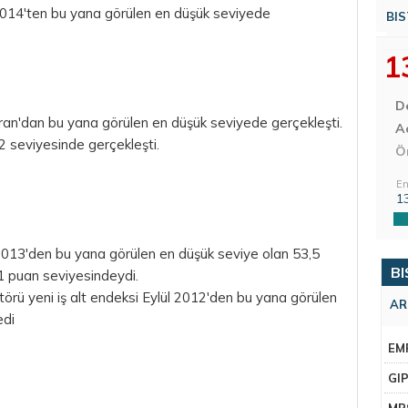
2014'ten bu yana görülen en düşük seviyede
BIS
1
D
iran'dan bu yana görülen en düşük seviyede gerçekleşti.
Aç
2 seviyesinde gerçekleşti.
Ö
En
1
m 2013'den bu yana görülen en düşük seviye olan 53,5
BI
1 puan seviyesindeydi.
ktörü yeni iş alt endeksi Eylül 2012'den bu yana görülen
AR
edi
EM
GI
MR