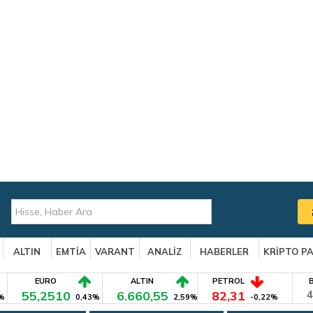
ALTIN
EMTİA
VARANT
ANALİZ
HABERLER
KRİPTO P
EURO
ALTIN
PETROL
55,2510
6.660,55
82,31
4
%
0,43%
2,59%
-0,22%