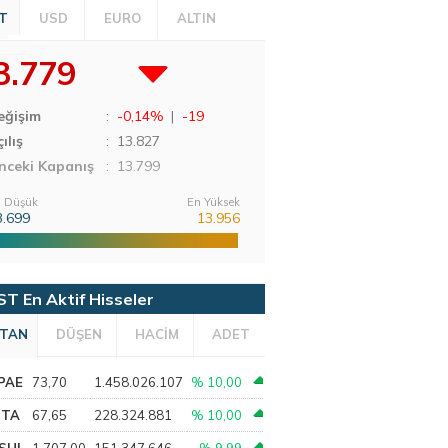
T
USD
EURO
ALTIN
3.779
eğişim
:
-0,14%
|
-19
ılış
:
13.827
nceki Kapanış
: 13.799
 Düşük
En Yüksek
3.699
13.956
ST En Aktif Hisseler
TAN
DÜŞEN
HACİM
ADET
PAE
73,70
1.458.026.107
% 10,00
PTA
67,65
228.324.881
% 10,00
SHL
1.707,00
151.347.646
% 9,99