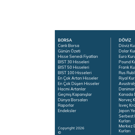
BORSA
DÖVİZ
Canlı Borsa
Döviz Ku
Günün Özeti
Dolar Ku
Hisse Senedi Fiyatları
Euro Kur
BIST 30 Hisseleri
Pound K
BIST 50 Hisseleri
Frank Ku
BIST 100 Hisseleri
Rus Rubl
En Çok Artan Hisseler
Riyal Kur
En Çok Düşen Hisseler
Avustral
Hacmi Artanlar
Danimar
Geçmiş Kapanışlar
Kanada D
Dünya Borsaları
Norveç K
Raporlar
İsveç Kr
Endeksler
Japon Ye
Serbest 
Kurları
Merkez 
Copyright 2026
Kurları
©