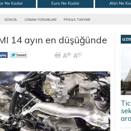
ar Ne Kadar
Euro Ne Kadar
Altın Ne K
GÜNCEL
UZMAN YORUMLARI
PİYASA TAKVİMİ
MI 14 ayın en düşüğünde
uz
Tic
sek
ara