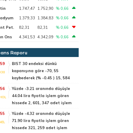
tin
1.747,47
1.752,90
% 0,66
ladyum
1.379,33
1.384,83
% 0,66
nt Pet.
82,31
82,31
% 0,66
ın Ons
4.341,53
4.342,09
% 0,66
ans Raporu
:59
BIST 30 endeksi dünkü
kapanışına göre -70, 55
030
kaybederek (% -0.45 ) 15, 584
:56
Yüzde -3.21 oranında düşüşle
44.04 lira fiyatla işlem gören
HOL
hissede 2, 601, 347 adet işlem
:55
Yüzde -4.32 oranında düşüşle
71.90 lira fiyatla işlem gören
NEL
hissede 321, 259 adet işlem