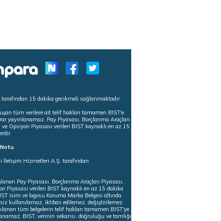
s tarafından 15 dakika gecikmeli sağlanmaktadır.
uşan tüm verilere ait telif hakları tamamen BIST'e
tekrar yayınlanamaz. Pay Piyasası, Borçlanma Araçları
m ve Opsiyon Piyasası verileri BIST kaynaklı en az 15
erdir.
ı Notu
i İletişim Hizmetleri A.Ş. tarafından
ğlanan Pay Piyasası, Borçlanma Araçları Piyasası,
on Piyasası verileri BIST kaynaklı en az 15 dakika
 BIST isim ve logosu Koruma Marka Belgesi altında
iz kullanılamaz, iktibas edilemez, değiştirilemez.
klanan tüm belgelerin telif hakları tamamen BIST'ye
nlanamaz. BIST, verinin sekansı, doğruluğu ve tamlığı