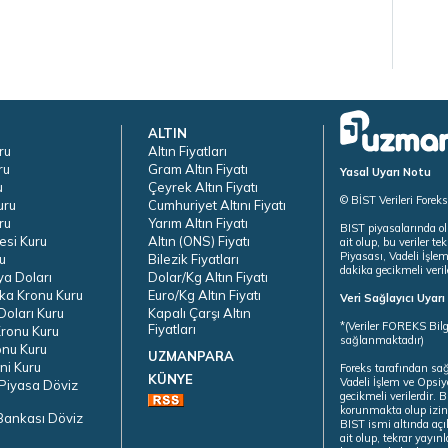
ALTIN
ru
Altın Fiyatları
ru
Gram Altın Fiyatı
Yasal Uyarı Notu
u
Çeyrek Altın Fiyatı
© BİST Verileri Forek
uru
Cumhuriyet Altını Fiyatı
ru
Yarım Altın Fiyatı
BIST piyasalarında ol
esi Kuru
Altın (ONS) Fiyatı
ait olup, bu veriler 
Piyasası, Vadeli İşle
u
Bilezik Fiyatları
dakika gecikmeli veril
ya Doları
Dolar/Kg Altın Fiyatı
ka Kronu Kuru
Euro/Kg Altın Fiyatı
Veri Sağlayıcı Uyar
oları Kuru
Kapalı Çarşı Altın
*(Veriler FOREKS Bilg
Fiyatları
ronu Kuru
sağlanmaktadır)
onu Kuru
UZMANPARA
ni Kuru
Foreks tarafından sa
KÜNYE
Vadeli İşlem ve Opsiy
Piyasa Döviz
gecikmeli verilerdir.
korunmakta olup izins
Bankası Döviz
BIST ismi altında açı
ait olup, tekrar yayı