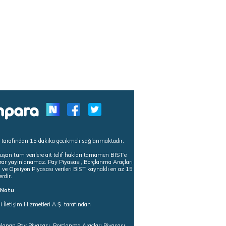
s tarafından 15 dakika gecikmeli sağlanmaktadır.
uşan tüm verilere ait telif hakları tamamen BIST'e
tekrar yayınlanamaz. Pay Piyasası, Borçlanma Araçları
m ve Opsiyon Piyasası verileri BIST kaynaklı en az 15
erdir.
ı Notu
i İletişim Hizmetleri A.Ş. tarafından
ğlanan Pay Piyasası, Borçlanma Araçları Piyasası,