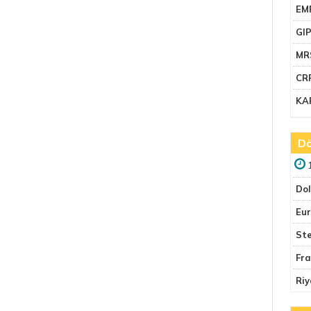
EM
GI
MR
CR
KA
Dö
Do
Eu
Ste
Fr
Riy