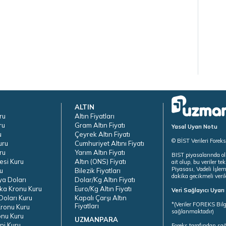
ALTIN
ru
Altın Fiyatları
ru
Gram Altın Fiyatı
Yasal Uyarı Notu
u
Çeyrek Altın Fiyatı
© BİST Verileri Forek
uru
Cumhuriyet Altını Fiyatı
ru
Yarım Altın Fiyatı
BIST piyasalarında ol
esi Kuru
Altın (ONS) Fiyatı
ait olup, bu veriler 
Piyasası, Vadeli İşle
u
Bilezik Fiyatları
dakika gecikmeli veril
ya Doları
Dolar/Kg Altın Fiyatı
ka Kronu Kuru
Euro/Kg Altın Fiyatı
Veri Sağlayıcı Uyar
oları Kuru
Kapalı Çarşı Altın
*(Veriler FOREKS Bilg
Fiyatları
ronu Kuru
sağlanmaktadır)
onu Kuru
UZMANPARA
ni Kuru
Foreks tarafından sa