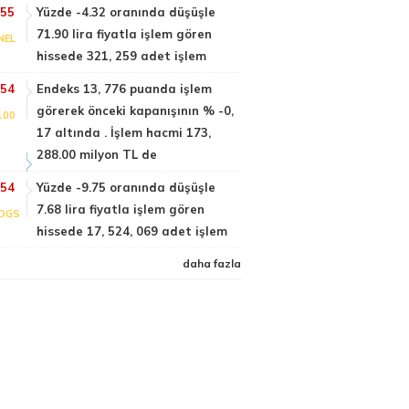
:55
Yüzde -4.32 oranında düşüşle
71.90 lira fiyatla işlem gören
NEL
hissede 321, 259 adet işlem
:54
Endeks 13, 776 puanda işlem
görerek önceki kapanışının % -0,
100
17 altında . İşlem hacmi 173,
288.00 milyon TL de
:54
Yüzde -9.75 oranında düşüşle
7.68 lira fiyatla işlem gören
DGS
hissede 17, 524, 069 adet işlem
daha fazla