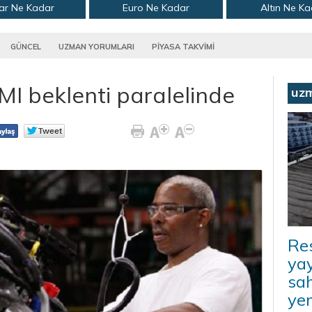
ar Ne Kadar
Euro Ne Kadar
Altın Ne K
GÜNCEL
UZMAN YORUMLARI
PİYASA TAKVİMİ
I beklenti paralelinde
uz
Re
yay
sah
ye