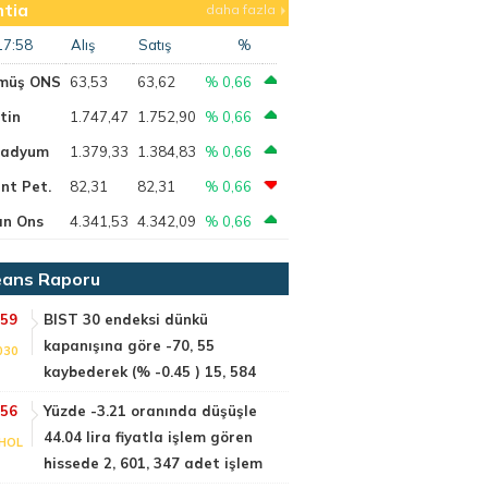
tia
daha fazla
17:58
Alış
Satış
%
müş ONS
63,53
63,62
% 0,66
tin
1.747,47
1.752,90
% 0,66
ladyum
1.379,33
1.384,83
% 0,66
nt Pet.
82,31
82,31
% 0,66
ın Ons
4.341,53
4.342,09
% 0,66
ans Raporu
:59
BIST 30 endeksi dünkü
kapanışına göre -70, 55
030
kaybederek (% -0.45 ) 15, 584
:56
Yüzde -3.21 oranında düşüşle
44.04 lira fiyatla işlem gören
HOL
hissede 2, 601, 347 adet işlem