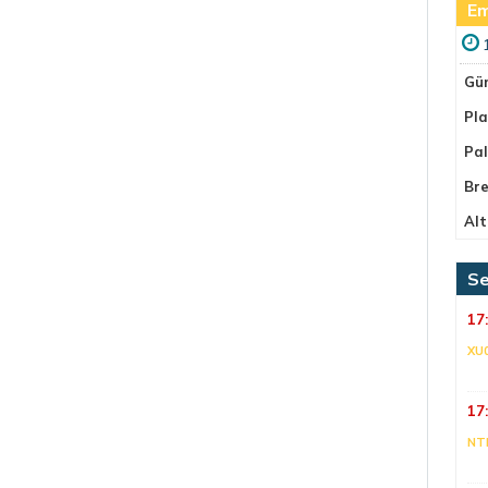
Em
Gü
Pla
Pa
Bre
Alt
Se
17
XU
17
NT