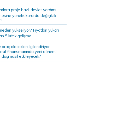
ımlara proje bazlı devlet yardımı
mesine yönelik kararda değişiklik
dı
 neden yükseliyor? Fiyatları yukarı
an 5 kritik gelişme
 araç alacakları ilgilendiriyor:
rruf finansmanında yeni dönem!
daşı nasıl etkileyecek?