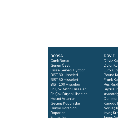
BORSA
DÖVİZ
Canlı Borsa
Döviz Ku
Günün Özeti
Dolar Ku
Hisse Senedi Fiyatları
Euro Kur
BIST 30 Hisseleri
Pound K
BIST 50 Hisseleri
Frank Ku
BIST 100 Hisseleri
Rus Rubl
En Çok Artan Hisseler
Riyal Kur
En Çok Düşen Hisseler
Avustral
Hacmi Artanlar
Danimar
Geçmiş Kapanışlar
Kanada D
Dünya Borsaları
Norveç K
Raporlar
İsveç Kr
Endeksler
Japon Ye