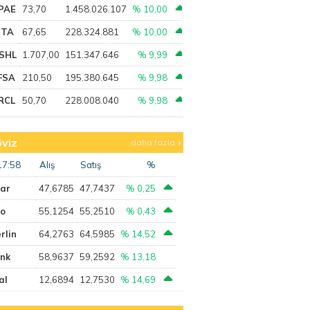
PAE
73,70
1.458.026.107
% 10,00
PTA
67,65
228.324.881
% 10,00
SHL
1.707,00
151.347.646
% 9,99
FSA
210,50
195.380.645
% 9,98
RCL
50,70
228.008.040
% 9,98
viz
daha fazla
17:58
Alış
Satış
%
lar
47,6785
47,7437
% 0,25
ro
55,1254
55,2510
% 0,43
rlin
64,2763
64,5985
% 14,52
ank
58,9637
59,2592
% 13,18
al
12,6894
12,7530
% 14,69