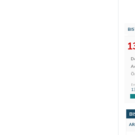
BIS
1
D
Aç
Ö
En
1
BI
AR