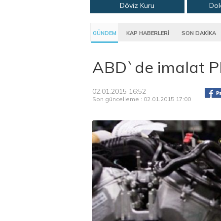
Döviz Kuru
Dol
GÜNDEM
KAP HABERLERİ
SON DAKİKA
ABD`de imalat PM
02.01.2015 16:52
Son güncelleme : 02.01.2015 17:00