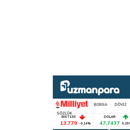
BORSA
DÖVİZ
SÖZLÜK
BIST100
DOLAR
13.779
47,7437
-0,14%
0,25