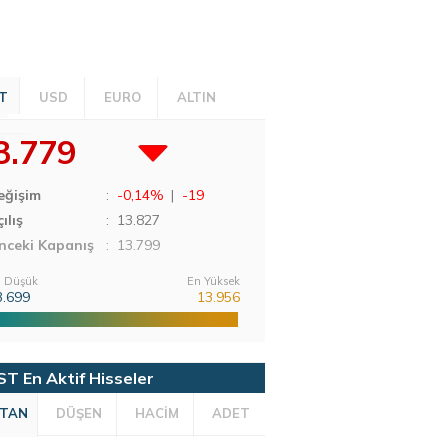
T
USD
EURO
ALTIN
3.779
eğişim
:
-0,14%
|
-19
ılış
:
13.827
nceki Kapanış
: 13.799
 Düşük
En Yüksek
3.699
13.956
ST En Aktif Hisseler
TAN
DÜŞEN
HACİM
ADET