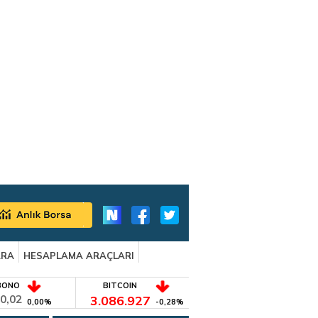
ARA
HESAPLAMA ARAÇLARI
BONO
BITCOIN
0,02
3.086.927
0,00%
-0,28%