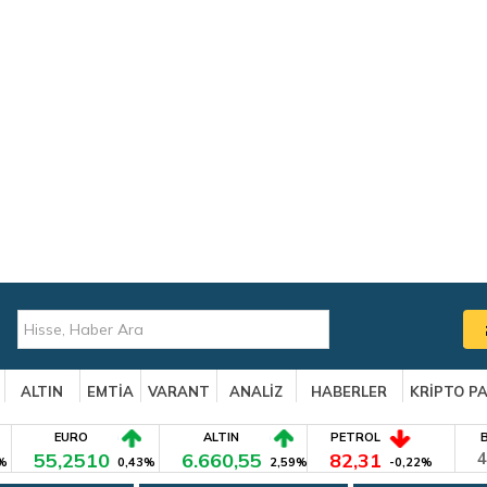
ALTIN
EMTİA
VARANT
ANALİZ
HABERLER
KRİPTO P
EURO
ALTIN
PETROL
55,2510
6.660,55
82,31
4
%
0,43%
2,59%
-0,22%