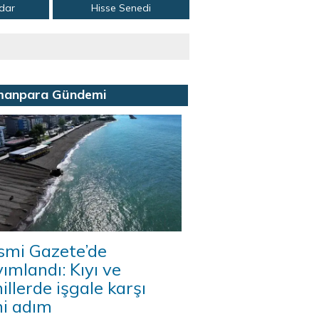
adar
Hisse Senedi
manpara Gündemi
smi Gazete’de
ımlandı: Kıyı ve
illerde işgale karşı
ni adım