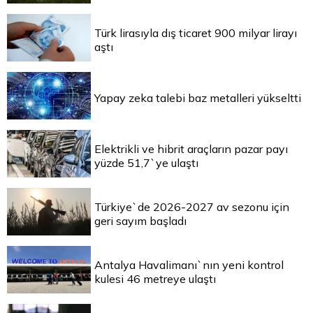
Türk lirasıyla dış ticaret 900 milyar lirayı
aştı
Yapay zeka talebi baz metalleri yükseltti
Elektrikli ve hibrit araçların pazar payı
yüzde 51,7`ye ulaştı
Türkiye`de 2026-2027 av sezonu için
geri sayım başladı
Antalya Havalimanı`nın yeni kontrol
kulesi 46 metreye ulaştı