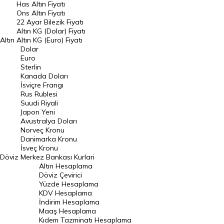
Has Altın Fiyatı
Ons Altın Fiyatı
Döviz Kuru
22 Ayar Bilezik Fiyatı
Dolar Kuru
Altın KG (Dolar) Fiyatı
Altın
Altın KG (Euro) Fiyatı
Euro Kuru
Dolar
Euro
Pound Kuru
Sterlin
Kanada Doları
Frank Kuru
İsviçre Frangı
Riyal Kuru
Rus Rublesi
Suudi Riyali
Avustralya Doları
Japon Yeni
Avustralya Doları
Danimarka Kronu Kuru
Norveç Kronu
Danimarka Kronu
Kanada Doları Kuru
İsveç Kronu
Döviz
Merkez Bankası Kurlari
Norveç Kronu Kuru
Altın Hesaplama
İsveç Kronu Kuru
Döviz Çevirici
Yüzde Hesaplama
Japon Yeni Kuru
KDV Hesaplama
İndirim Hesaplama
Serbest Piyasa Döviz Kurları
Maaş Hesaplama
Kıdem Tazminatı Hesaplama
Merkez Bankası Döviz Kurları