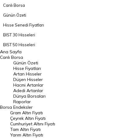
Canlı Borsa
Günün Özeti
Hisse Senedi Fiyatları
BIST 30 Hisseleri
BIST 50 Hisseleri
Ana Sayfa
BIST 100 Hisseleri
Canlı Borsa
Günün Özeti
En Çok Artan Hisseler
Hisse Fiyatları
Artan Hisseler
En Çok Düşen Hisseler
Düşen Hisseler
Hacmi Artanlar
Hacmi Artanlar
Adedi Artanlar
Geçmiş Kapanışlar
Dünya Borsaları
Raporlar
Dünya Borsaları
Borsa
Endeksler
Gram Altın Fiyatı
Raporlar
Çeyrek Altın Fiyatı
Endeksler
Cumhuriyet Altını Fiyatı
Tam Altın Fiyatı
Yarım Altın Fiyatı
DÖVİZ