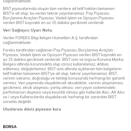
sağlanmaktadır.
BIST piyasalarında oluşan tüm verilere ait telif hakları tamamen
BIST'e ait olup, bu veriler tekrar yayınlanamaz. Pay Piyasası,
Borçlanma Araçları Piyasası, Vadeli İşlem ve Opsiyon Piyasası
verileri BIST kaynaklı en az 15 dakika gecikmeli verilerdir.
Veri Sağlayıcı Uyarı Notu
Veriler FOREKS Bilgi İletişim Hizmetleri A.Ş. tarafından
sağlanmaktadır.
Foreks tarafından sağlanan Pay Piyasası, Borçlanma Araçları
Piyasası, Vadeli İşlem ve Opsiyon Piyasası verileri BIST kaynaklı en
az 15 dakika gecikmeli verilerdir. BIST isim ve logosu Koruma Marka
Belgesi altında korunmakta olup izinsiz kullanılamaz, iktibas
edilemez, değiştirilemez. BIST ismi altında açıklanan tüm belgelerin
telif hakları tamamen BIST'ye ait olup, tekrar yayınlanamaz. BIST,
verinin sekansı, doğruluğu ve tamlığı konusunda herhangi bir garanti
vermez. Veri yayınında oluşabilecek aksaklıklar, verinin ulaşmaması,
gecikmesi, eksik ulaşması, yanlış olması, veri yayın sistemindeki
perfomansın düşmesi veya kesintili olması gibi hallerde Alıcı, Alt Alıcı
ve / veya Kullanıcılarda oluşabilecek herhangi bir zarardan BIST
sorumlu değildir.
Uluslarası döviz piyasası kuru
BORSA