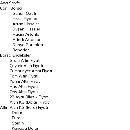
Ana Sayfa
BIST 100 Hisseleri
Canlı Borsa
Günün Özeti
En Çok Artan Hisseler
Hisse Fiyatları
Artan Hisseler
En Çok Düşen Hisseler
Düşen Hisseler
Hacmi Artanlar
Hacmi Artanlar
Adedi Artanlar
Geçmiş Kapanışlar
Dünya Borsaları
Raporlar
Dünya Borsaları
Borsa
Endeksler
Gram Altın Fiyatı
Raporlar
Çeyrek Altın Fiyatı
Endeksler
Cumhuriyet Altını Fiyatı
Tam Altın Fiyatı
Yarım Altın Fiyatı
DÖVİZ
Has Altın Fiyatı
Ons Altın Fiyatı
Döviz Kuru
22 Ayar Bilezik Fiyatı
Dolar Kuru
Altın KG (Dolar) Fiyatı
Altın
Altın KG (Euro) Fiyatı
Euro Kuru
Dolar
Euro
Pound Kuru
Sterlin
Kanada Doları
Frank Kuru