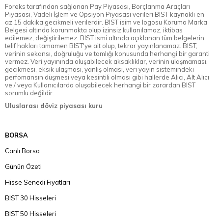
Foreks tarafından sağlanan Pay Piyasası, Borçlanma Araçları
Piyasası, Vadeli İşlem ve Opsiyon Piyasası verileri BIST kaynaklı en
az 15 dakika gecikmeli verilerdir. BIST isim ve logosu Koruma Marka
Belgesi altında korunmakta olup izinsiz kullanılamaz, iktibas
edilemez, değiştirilemez. BIST ismi altında açıklanan tüm belgelerin
telif hakları tamamen BIST'ye ait olup, tekrar yayınlanamaz. BIST,
verinin sekansı, doğruluğu ve tamlığı konusunda herhangi bir garanti
vermez. Veri yayınında oluşabilecek aksaklıklar, verinin ulaşmaması,
gecikmesi, eksik ulaşması, yanlış olması, veri yayın sistemindeki
perfomansın düşmesi veya kesintili olması gibi hallerde Alıcı, Alt Alıcı
ve / veya Kullanıcılarda oluşabilecek herhangi bir zarardan BIST
sorumlu değildir.
Uluslarası döviz piyasası kuru
BORSA
Canlı Borsa
Günün Özeti
Hisse Senedi Fiyatları
BIST 30 Hisseleri
BIST 50 Hisseleri