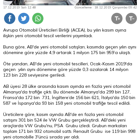
17.12.2019 Salı 12:48
Güncelleme : 18.12.2019 Çarşamba 09:42
Avrupa Otomobil Üreticileri Birliği (ACEA), bu yılın kasım ayına
ilişkin yeni otomobil tescil verilerini yayımladı.
Buna göre, AB'de yeni otomobil satışları, kasımda geçen yılın aynı
dönemine göre yüzde 4,9 artarak 1 milyon 175 bin 959’a ulaştı.
Öte yandan, AB'de yeni otomobil tescilleri, Ocak-Kasım 2019'da
geçen yılın aynı dönemine göre yüzde 0,3 azalarak 14 milyon
123 bin 228 seviyesine geriledi.
AB üyesi 28 ülke arasında kasım ayında en fazla yeni otomobil
Almanya'da trafiğe çıktı. Bu dönemde Almanya'da 299 bin 127,
Fransa'da 172 bin 731, İngiltere’de 156 bin 621, İtalya'da 150 bin
587 ve İspanya'da 93 bin 158 yeni otomobil trafiğe tescil edildi.
Üreticilere göre, kasım ayında AB'de en fazla yeni otomobil
satışını 301 bin 524 ile VW Grubu gerçekleştirdi. AB'deki yeni
araçlarda VW Grubu'nu, PSA Grubu izledi. Grubun markaları
toplam 171 bin 932 otomobil sattı. Renault Grubu ise 119 bin 998
yeni otomobille 3'üncü sırada yer aldı.