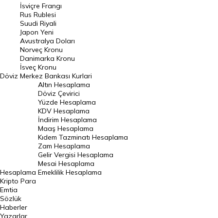
İsviçre Frangı
Riyal Kuru
Rus Rublesi
Suudi Riyali
Avustralya Doları
Japon Yeni
Avustralya Doları
Danimarka Kronu Kuru
Norveç Kronu
Danimarka Kronu
Kanada Doları Kuru
İsveç Kronu
Döviz
Merkez Bankası Kurlari
Norveç Kronu Kuru
Altın Hesaplama
İsveç Kronu Kuru
Döviz Çevirici
Yüzde Hesaplama
Japon Yeni Kuru
KDV Hesaplama
İndirim Hesaplama
Serbest Piyasa Döviz Kurları
Maaş Hesaplama
Kıdem Tazminatı Hesaplama
Merkez Bankası Döviz Kurları
Zam Hesaplama
Gelir Vergisi Hesaplama
ALTIN
Mesai Hesaplama
Hesaplama
Emeklilik Hesaplama
Altın Fiyatları
Kripto Para
Emtia
Gram Altın Fiyatı
Sözlük
Çeyrek Altın Fiyatı
Haberler
Yazarlar