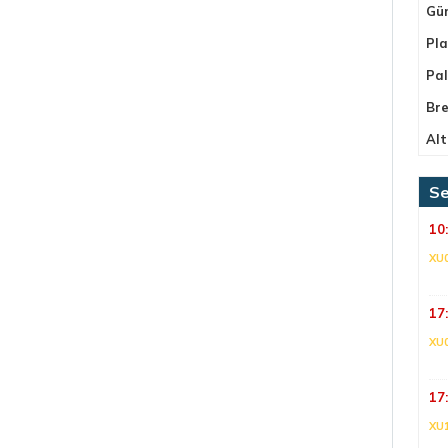
Gü
Pla
Pa
Bre
Alt
Se
10
XU
17
XU
17
XU