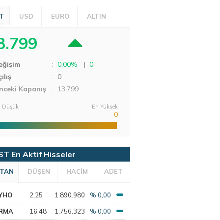
T
USD
EURO
ALTIN
3.799
eğişim
:
0,00%
|
0
ılış
:
0
nceki Kapanış
: 13.799
 Düşük
En Yüksek
0
ST En Aktif Hisseler
TAN
DÜŞEN
HACİM
ADET
YHO
2,25
1.890.980
% 0,00
RMA
16,48
1.756.323
% 0,00