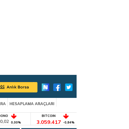
ARA
HESAPLAMA ARAÇLARI
BONO
BITCOIN
0,02
3.059.417
0,00%
-0,84%