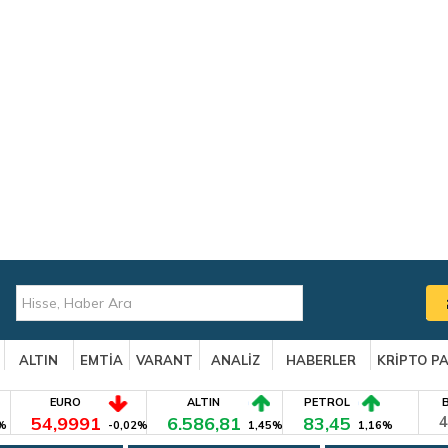
ALTIN
EMTİA
VARANT
ANALİZ
HABERLER
KRİPTO P
EURO
ALTIN
PETROL
54,9991
6.586,81
83,45
4
%
-0,02%
1,45%
1,16%