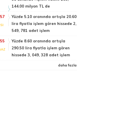
144.00 milyon TL de
:57
Yüzde 5.10 oranında artışla 20.60
lira fiyatla işlem gören hissede 2,
SI
549, 781 adet işlem
:55
Yüzde 8.60 oranında artışla
290.50 lira fiyatla işlem gören
GAZ
hissede 3, 049, 328 adet işlem
daha fazla