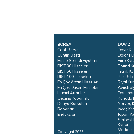
BORSA
DÖVİZ
Canlı Borsa
Döviz Ku
Günün Özeti
Dolar Ku
Hisse Senedi Fiyatları
Euro Kur
BIST 30 Hisseleri
Pound K
BIST 50 Hisseleri
Frank Ku
BIST 100 Hisseleri
Rus Rubl
En Çok Artan Hisseler
Riyal Kur
En Çok Düşen Hisseler
Avustral
Hacmi Artanlar
Danimar
Geçmiş Kapanışlar
Kanada D
Dünya Borsaları
Norveç K
Raporlar
İsveç Kr
Endeksler
Japon Ye
Serbest 
Kurları
Merkez 
Copyright 2026