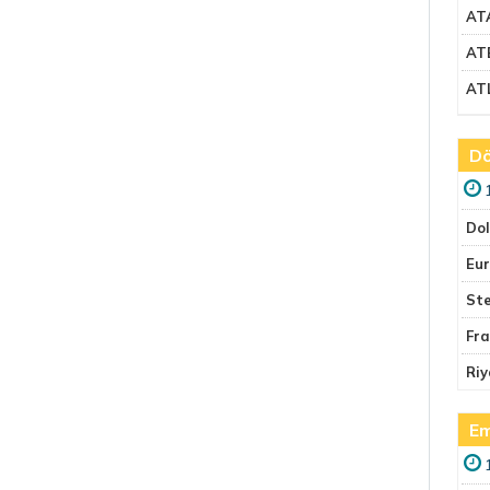
AT
AT
AT
Dö
Do
Eu
Ste
Fr
Riy
Em