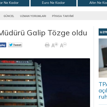
ar Ne Kadar
Euro Ne Kadar
Altın Ne K
GÜNCEL
UZMAN YORUMLARI
PİYASA TAKVİMİ
Müdürü Galip Tözge oldu
uz
TP
açı
ruh