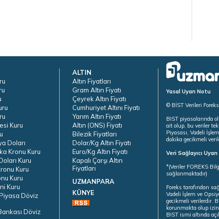
ALTIN
ru
Altın Fiyatları
ru
Gram Altın Fiyatı
Yasal Uyarı Notu
u
Çeyrek Altın Fiyatı
© BİST Verileri Forek
uru
Cumhuriyet Altını Fiyatı
ru
Yarım Altın Fiyatı
BIST piyasalarında ol
esi Kuru
Altın (ONS) Fiyatı
ait olup, bu veriler 
Piyasası, Vadeli İşle
u
Bilezik Fiyatları
dakika gecikmeli veril
ya Doları
Dolar/Kg Altın Fiyatı
ka Kronu Kuru
Euro/Kg Altın Fiyatı
Veri Sağlayıcı Uyar
oları Kuru
Kapalı Çarşı Altın
*(Veriler FOREKS Bilg
Fiyatları
ronu Kuru
sağlanmaktadır)
onu Kuru
UZMANPARA
ni Kuru
Foreks tarafından sa
KÜNYE
Vadeli İşlem ve Opsiy
Piyasa Döviz
gecikmeli verilerdir.
korunmakta olup izins
Bankası Döviz
BIST ismi altında açı