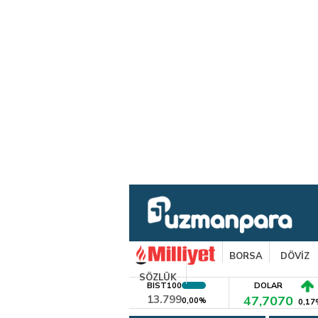
BORSA
DÖVİZ
SÖZLÜK
BIST100
DOLAR
13.799
47,7070
0,00%
0,17