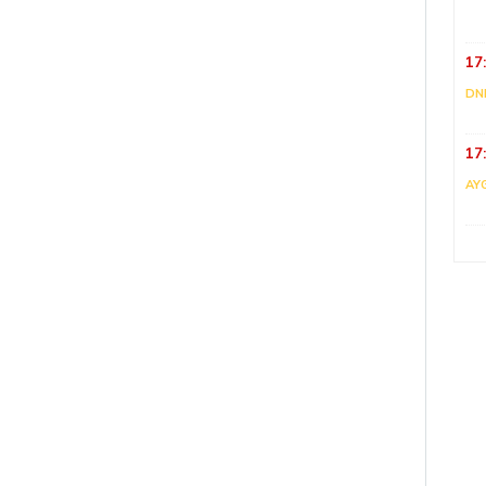
17
DNI
17
AY