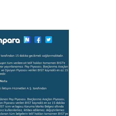
s tarafından 15 dakika gecikmeli sağlanmaktadır.
uşan tüm verilere ait telif hakları tamamen BIST'e
tekrar yayınlanamaz. Pay Piyasası, Borçlanma Araçları
m ve Opsiyon Piyasası verileri BIST kaynaklı en az 15
erdir.
ı Notu
i İletişim Hizmetleri A.Ş. tarafından
ğlanan Pay Piyasası, Borçlanma Araçları Piyasası,
on Piyasası verileri BIST kaynaklı en az 15 dakika
 BIST isim ve logosu Koruma Marka Belgesi altında
iz kullanılamaz, iktibas edilemez, değiştirilemez.
klanan tüm belgelerin telif hakları tamamen BIST'ye