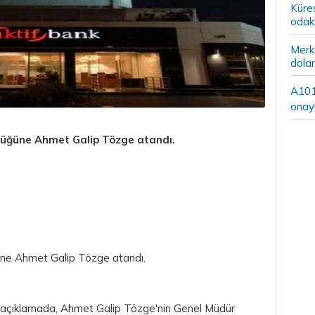
Küre
odak
Merke
dolar
A101’
onay
lüğüne Ahmet Galip Tözge atandı.
üne Ahmet Galip Tözge atandı.
an açıklamada, Ahmet Galip Tözge'nin Genel Müdür