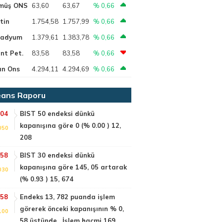
müş ONS
63,60
63,67
% 0,66
tin
1.754,58
1.757,99
% 0,66
ladyum
1.379,61
1.383,78
% 0,66
nt Pet.
83,58
83,58
% 0,66
ın Ons
4.294,11
4.294,69
% 0,66
ans Raporu
:04
BIST 50 endeksi dünkü
kapanışına göre 0 (% 0.00 ) 12,
050
208
:58
BIST 30 endeksi dünkü
kapanışına göre 145, 05 artarak
030
(% 0.93 ) 15, 674
:58
Endeks 13, 782 puanda işlem
görerek önceki kapanışının % 0,
100
58 üstünde . İşlem hacmi 169,