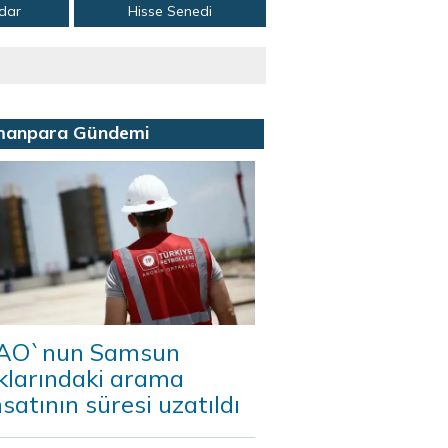
adar
Hisse Senedi
manpara Gündemi
AO`nun Samsun
klarındaki arama
satının süresi uzatıldı