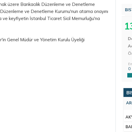
lınmak üzere Bankacılık Düzenleme ve Denetleme
BIS
ık Düzenleme ve Denetleme Kurumu'nun atama onayını
a ve keyfiyetin İstanbul Ticaret Sicil Memurluğu'na
1
D
r'in Genel Müdür ve Yönetim Kurulu Üyeliği
Aç
Ö
En
0
BI
AR
AK
BA