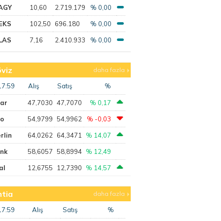
AGY
10,60
2.719.179
% 0,00
EKS
102,50
696.180
% 0,00
LAS
7,16
2.410.933
% 0,00
viz
daha fazla
17:59
Alış
Satış
%
lar
47,7030
47,7070
% 0,17
ro
54,9799
54,9962
% -0,03
rlin
64,0262
64,3471
% 14,07
ank
58,6057
58,8994
% 12,49
al
12,6755
12,7390
% 14,57
tia
daha fazla
17:59
Alış
Satış
%