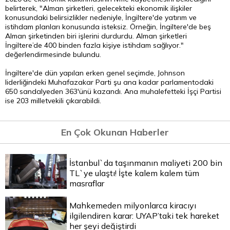
belirterek, "Alman şirketleri, gelecekteki ekonomik ilişkiler
konusundaki belirsizlikler nedeniyle, İngiltere'de yatırım ve
istihdam planları konusunda isteksiz. Örneğin, İngiltere'de beş
Alman şirketinden biri işlerini durdurdu. Alman şirketleri
İngiltere’de 400 binden fazla kişiye istihdam sağlıyor."
değerlendirmesinde bulundu.
İngiltere'de dün yapılan erken genel seçimde, Johnson
liderliğindeki Muhafazakar Parti şu ana kadar parlamentodaki
650 sandalyeden 363'ünü kazandı. Ana muhalefetteki İşçi Partisi
ise 203 milletvekili çıkarabildi.
En Çok Okunan Haberler
İstanbul`da taşınmanın maliyeti 200 bin
TL`ye ulaştı! İşte kalem kalem tüm
masraflar
Mahkemeden milyonlarca kiracıyı
ilgilendiren karar: UYAP’taki tek hareket
her şeyi değiştirdi