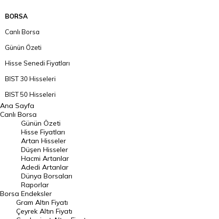
BORSA
Canlı Borsa
Günün Özeti
Hisse Senedi Fiyatları
BIST 30 Hisseleri
BIST 50 Hisseleri
Ana Sayfa
BIST 100 Hisseleri
Canlı Borsa
Günün Özeti
En Çok Artan Hisseler
Hisse Fiyatları
Artan Hisseler
En Çok Düşen Hisseler
Düşen Hisseler
Hacmi Artanlar
Hacmi Artanlar
Adedi Artanlar
Geçmiş Kapanışlar
Dünya Borsaları
Raporlar
Dünya Borsaları
Borsa
Endeksler
Gram Altın Fiyatı
Raporlar
Çeyrek Altın Fiyatı