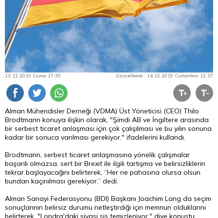
13.12.2019 Cuma 17:39
Güncelleme : 14.12.2019 Cumartesi 12:17
Alman Mühendisler Derneği (VDMA) Üst Yöneticisi (CEO) Thilo
Brodtmann konuya ilişkin olarak, "Şimdi AB ve İngiltere arasında
bir serbest ticaret anlaşması için çok çalışılması ve bu yılın sonuna
kadar bir sonuca varılması gerekiyor." ifadelerini kullandı.
Brodtmann, serbest ticaret anlaşmasına yönelik çalışmalar
başarılı olmazsa, sert bir Brexit ile ilgili tartışma ve belirsizliklerin
tekrar başlayacağını belirterek, “Her ne pahasına olursa olsun
bundan kaçınılması gerekiyor.” dedi.
Alman Sanayi Federasyonu (BDI) Başkanı Joachim Lang da seçim
sonuçlarının belirsiz durumu netleştirdiği için memnun olduklarını
belirterek, "Londra'daki siyasi sis temizleniyor." diye konuştu.