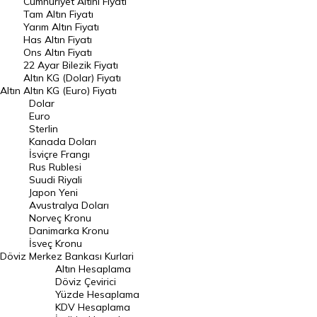
Endeksler
Cumhuriyet Altını Fiyatı
Tam Altın Fiyatı
Yarım Altın Fiyatı
DÖVİZ
Has Altın Fiyatı
Ons Altın Fiyatı
Döviz Kuru
22 Ayar Bilezik Fiyatı
Dolar Kuru
Altın KG (Dolar) Fiyatı
Altın
Altın KG (Euro) Fiyatı
Euro Kuru
Dolar
Euro
Pound Kuru
Sterlin
Kanada Doları
Frank Kuru
İsviçre Frangı
Riyal Kuru
Rus Rublesi
Suudi Riyali
Avustralya Doları
Japon Yeni
Avustralya Doları
Danimarka Kronu Kuru
Norveç Kronu
Danimarka Kronu
Kanada Doları Kuru
İsveç Kronu
Döviz
Merkez Bankası Kurlari
Norveç Kronu Kuru
Altın Hesaplama
İsveç Kronu Kuru
Döviz Çevirici
Yüzde Hesaplama
Japon Yeni Kuru
KDV Hesaplama