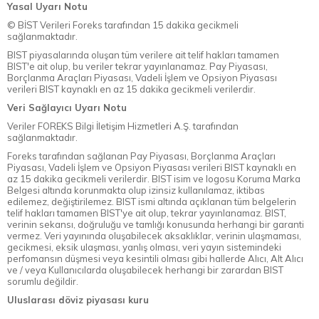
Yasal Uyarı Notu
© BİST Verileri Foreks tarafından 15 dakika gecikmeli
sağlanmaktadır.
BIST piyasalarında oluşan tüm verilere ait telif hakları tamamen
BIST'e ait olup, bu veriler tekrar yayınlanamaz. Pay Piyasası,
Borçlanma Araçları Piyasası, Vadeli İşlem ve Opsiyon Piyasası
verileri BIST kaynaklı en az 15 dakika gecikmeli verilerdir.
Veri Sağlayıcı Uyarı Notu
Veriler FOREKS Bilgi İletişim Hizmetleri A.Ş. tarafından
sağlanmaktadır.
Foreks tarafından sağlanan Pay Piyasası, Borçlanma Araçları
Piyasası, Vadeli İşlem ve Opsiyon Piyasası verileri BIST kaynaklı en
az 15 dakika gecikmeli verilerdir. BIST isim ve logosu Koruma Marka
Belgesi altında korunmakta olup izinsiz kullanılamaz, iktibas
edilemez, değiştirilemez. BIST ismi altında açıklanan tüm belgelerin
telif hakları tamamen BIST'ye ait olup, tekrar yayınlanamaz. BIST,
verinin sekansı, doğruluğu ve tamlığı konusunda herhangi bir garanti
vermez. Veri yayınında oluşabilecek aksaklıklar, verinin ulaşmaması,
gecikmesi, eksik ulaşması, yanlış olması, veri yayın sistemindeki
perfomansın düşmesi veya kesintili olması gibi hallerde Alıcı, Alt Alıcı
ve / veya Kullanıcılarda oluşabilecek herhangi bir zarardan BIST
sorumlu değildir.
Uluslarası döviz piyasası kuru