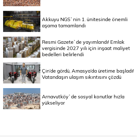
Akkuyu NGS`nin 1. ünitesinde önemli
aşama tamamlandı
Resmi Gazete`de yayımlandı! Emlak
vergisinde 2027 yılı için inşaat maliyet
bedelleri belirlendi
Çin’de gördü, Amasya’da üretime başladı!
Vatandaşın ulaşım sıkıntısını çözdü
Arnavutköy`de sosyal konutlar hızla
yükseliyor