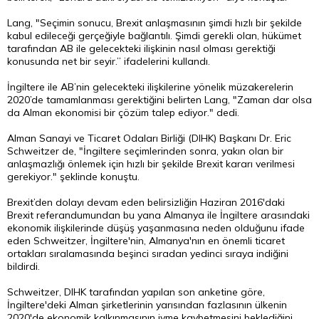
Lang, "Seçimin sonucu, Brexit anlaşmasının şimdi hızlı bir şekilde
kabul edileceği gerçeğiyle bağlantılı. Şimdi gerekli olan, hükümet
tarafından AB ile gelecekteki ilişkinin nasıl olması gerektiği
konusunda net bir seyir.” ifadelerini kullandı.
İngiltere ile AB’nin gelecekteki ilişkilerine yönelik müzakerelerin
2020’de tamamlanması gerektiğini belirten Lang, "Zaman dar olsa
da Alman ekonomisi bir çözüm talep ediyor." dedi.
Alman Sanayi ve Ticaret Odaları Birliği (DIHK) Başkanı Dr. Eric
Schweitzer de, "İngiltere seçimlerinden sonra, yakın olan bir
anlaşmazlığı önlemek için hızlı bir şekilde Brexit kararı verilmesi
gerekiyor." şeklinde konuştu.
Brexit’den dolayı devam eden belirsizliğin Haziran 2016'daki
Brexit referandumundan bu yana Almanya ile İngiltere arasındaki
ekonomik ilişkilerinde düşüş yaşanmasına neden olduğunu ifade
eden Schweitzer, İngiltere'nin, Almanya'nın en önemli ticaret
ortakları sıralamasında beşinci sıradan yedinci sıraya indiğini
bildirdi.
Schweitzer, DIHK tarafından yapılan son anketine göre,
İngiltere'deki Alman şirketlerinin yarısından fazlasının ülkenin
2020'de ekonomik kalkınmasının ivme kaybetmesini beklediğini