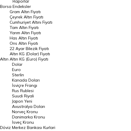
Raporlar
Dünya Borsaları
Borsa
Endeksler
Gram Altın Fiyatı
Raporlar
Çeyrek Altın Fiyatı
Endeksler
Cumhuriyet Altını Fiyatı
Tam Altın Fiyatı
Yarım Altın Fiyatı
DÖVİZ
Has Altın Fiyatı
Ons Altın Fiyatı
Döviz Kuru
22 Ayar Bilezik Fiyatı
Dolar Kuru
Altın KG (Dolar) Fiyatı
Altın
Altın KG (Euro) Fiyatı
Euro Kuru
Dolar
Euro
Pound Kuru
Sterlin
Kanada Doları
Frank Kuru
İsviçre Frangı
Riyal Kuru
Rus Rublesi
Suudi Riyali
Avustralya Doları
Japon Yeni
Avustralya Doları
Danimarka Kronu Kuru
Norveç Kronu
Danimarka Kronu
Kanada Doları Kuru
İsveç Kronu
Döviz
Merkez Bankası Kurlari
Norveç Kronu Kuru