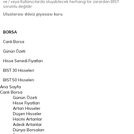
ve / veya Kullanıcılarda oluşabilecek herhangi bir zarardan BIST
sorumlu değildir.
Uluslarası döviz piyasası kuru
BORSA
Canlı Borsa
Günün Özeti
Hisse Senedi Fiyatları
BIST 30 Hisseleri
BIST 50 Hisseleri
Ana Sayfa
BIST 100 Hisseleri
Canlı Borsa
Günün Özeti
En Çok Artan Hisseler
Hisse Fiyatları
Artan Hisseler
En Çok Düşen Hisseler
Düşen Hisseler
Hacmi Artanlar
Hacmi Artanlar
Adedi Artanlar
Geçmiş Kapanışlar
Dünya Borsaları