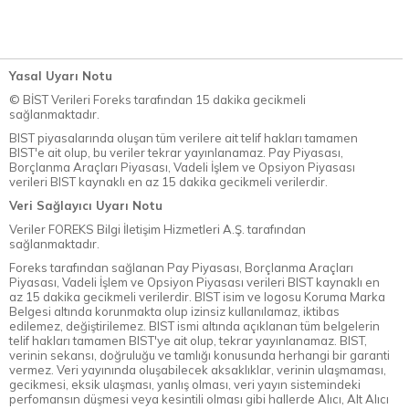
Yasal Uyarı Notu
© BİST Verileri Foreks tarafından 15 dakika gecikmeli
sağlanmaktadır.
BIST piyasalarında oluşan tüm verilere ait telif hakları tamamen
BIST'e ait olup, bu veriler tekrar yayınlanamaz. Pay Piyasası,
Borçlanma Araçları Piyasası, Vadeli İşlem ve Opsiyon Piyasası
verileri BIST kaynaklı en az 15 dakika gecikmeli verilerdir.
Veri Sağlayıcı Uyarı Notu
Veriler FOREKS Bilgi İletişim Hizmetleri A.Ş. tarafından
sağlanmaktadır.
Foreks tarafından sağlanan Pay Piyasası, Borçlanma Araçları
Piyasası, Vadeli İşlem ve Opsiyon Piyasası verileri BIST kaynaklı en
az 15 dakika gecikmeli verilerdir. BIST isim ve logosu Koruma Marka
Belgesi altında korunmakta olup izinsiz kullanılamaz, iktibas
edilemez, değiştirilemez. BIST ismi altında açıklanan tüm belgelerin
telif hakları tamamen BIST'ye ait olup, tekrar yayınlanamaz. BIST,
verinin sekansı, doğruluğu ve tamlığı konusunda herhangi bir garanti
vermez. Veri yayınında oluşabilecek aksaklıklar, verinin ulaşmaması,
gecikmesi, eksik ulaşması, yanlış olması, veri yayın sistemindeki
perfomansın düşmesi veya kesintili olması gibi hallerde Alıcı, Alt Alıcı