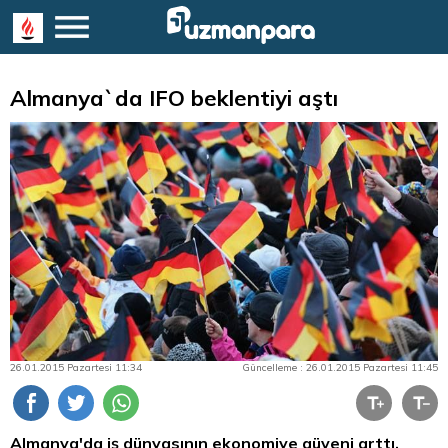
Almanya`da IFO beklentiyi aştı
26.01.2015 Pazartesi 11:34
Güncelleme : 26.01.2015 Pazartesi 11:45
Almanya'da iş dünyasının ekonomiye güveni arttı.