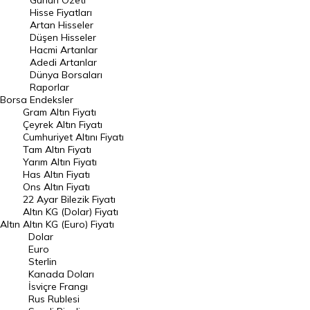
Günün Özeti
En Çok Artan Hisseler
Hisse Fiyatları
Artan Hisseler
En Çok Düşen Hisseler
Düşen Hisseler
Hacmi Artanlar
Hacmi Artanlar
Adedi Artanlar
Geçmiş Kapanışlar
Dünya Borsaları
Raporlar
Dünya Borsaları
Borsa
Endeksler
Gram Altın Fiyatı
Raporlar
Çeyrek Altın Fiyatı
Endeksler
Cumhuriyet Altını Fiyatı
Tam Altın Fiyatı
Yarım Altın Fiyatı
DÖVİZ
Has Altın Fiyatı
Ons Altın Fiyatı
Döviz Kuru
22 Ayar Bilezik Fiyatı
Dolar Kuru
Altın KG (Dolar) Fiyatı
Altın
Altın KG (Euro) Fiyatı
Euro Kuru
Dolar
Euro
Pound Kuru
Sterlin
Kanada Doları
Frank Kuru
İsviçre Frangı
Riyal Kuru
Rus Rublesi