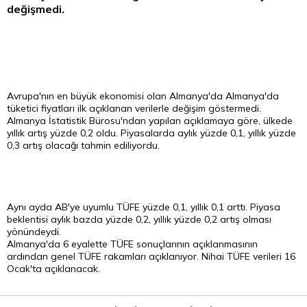
değişmedi.
Avrupa'nın en büyük ekonomisi olan Almanya'da Almanya'da
tüketici fiyatları ilk açıklanan verilerle değişim göstermedi.
Almanya İstatistik Bürosu'ndan yapılan açıklamaya göre, ülkede
yıllık artış yüzde 0,2 oldu. Piyasalarda aylık yüzde 0,1, yıllık yüzde
0,3 artış olacağı tahmin ediliyordu.
Aynı ayda AB'ye uyumlu TÜFE yüzde 0,1, yıllık 0,1 arttı. Piyasa
beklentisi aylık bazda yüzde 0,2, yıllık yüzde 0,2 artış olması
yönündeydi.
Almanya'da 6 eyalette TÜFE sonuçlarının açıklanmasının
ardından genel TÜFE rakamları açıklanıyor. Nihai TÜFE verileri 16
Ocak'ta açıklanacak.