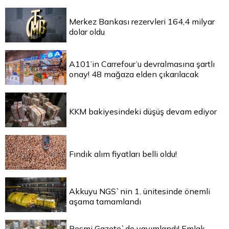
Merkez Bankası rezervleri 164,4 milyar
dolar oldu
A101’in Carrefour’u devralmasına şartlı
onay! 48 mağaza elden çıkarılacak
KKM bakiyesindeki düşüş devam ediyor
Fındık alım fiyatları belli oldu!
Akkuyu NGS`nin 1. ünitesinde önemli
aşama tamamlandı
Resmi Gazete`de yayımlandı! Emlak