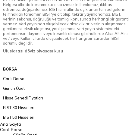
Belgesi altında korunmakta olup izinsiz kullanılamaz, iktibas
edilemez, değiştirilemez. BIST ismi altında açıklanan tüm belgelerin
telif hakları tamamen BIST'ye ait olup, tekrar yayınlanamaz. BIST,
verinin sekansı, doğruluğu ve tamlığı konusunda herhangi bir garanti
vermez. Veri yayınında oluşabilecek aksaklıklar, verinin ulaşmaması,
gecikmesi, eksik ulaşması, yanlış olması, veri yayın sistemindeki
perfomansın düşmesi veya kesintili olması gibi hallerde Alıcı, Alt Alıcı
ve / veya Kullanıcılarda oluşabilecek herhangi bir zarardan BIST
sorumlu değildir.
Uluslarası döviz piyasası kuru
BORSA
Canlı Borsa
Günün Özeti
Hisse Senedi Fiyatları
BIST 30 Hisseleri
BIST 50 Hisseleri
Ana Sayfa
BIST 100 Hisseleri
Canlı Borsa