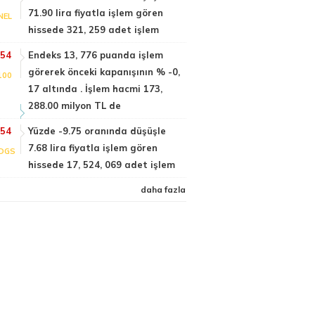
71.90 lira fiyatla işlem gören
NEL
hissede 321, 259 adet işlem
:54
Endeks 13, 776 puanda işlem
görerek önceki kapanışının % -0,
100
17 altında . İşlem hacmi 173,
288.00 milyon TL de
:54
Yüzde -9.75 oranında düşüşle
7.68 lira fiyatla işlem gören
DGS
hissede 17, 524, 069 adet işlem
daha fazla