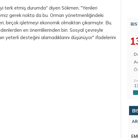
'yi terk etmiş durumda" diyen Sökmen, "Yenileri
emiz gerek nokta da bu. Orman yönetmenliğindeki
lleri, birçok işletmeyi ekonomik olmaktan çıkarmıştır. Bu,
BIS
edenlerden en önemlilerinden biri. Sosyal çevreyle
nın yeterli desteğini alamadıklarını düşünüyor" ifadelerini
1
D
Aç
Ö
En
1
BI
AR
EM