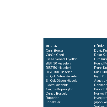
BORSA
DÖVİZ
Canlı Borsa
Döviz Ku
Günün Özeti
Dolar Ku
Hisse Senedi Fiyatları
Euro Kur
BIST 30 Hisseleri
Pound K
BIST 50 Hisseleri
Frank Ku
BIST 100 Hisseleri
Rus Rubl
En Çok Artan Hisseler
Riyal Kur
En Çok Düşen Hisseler
Avustral
Hacmi Artanlar
Danimar
Geçmiş Kapanışlar
Kanada D
Dünya Borsaları
Norveç K
Raporlar
İsveç Kr
Endeksler
Japon Ye
Serbest 