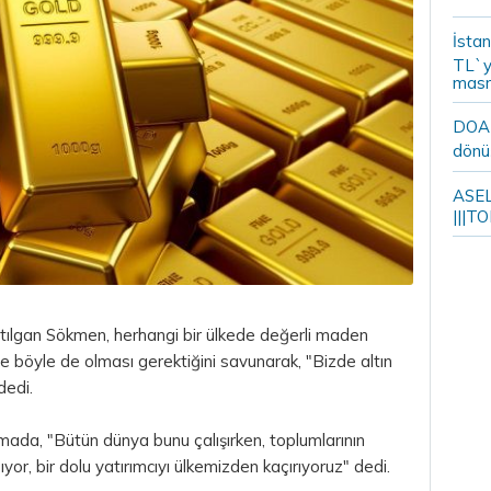
İstan
TL`y
masr
DOA m
dönü
ASELS
|||TO
tılgan Sökmen, herhangi bir ülkede değerli maden
e böyle de olması gerektiğini savunarak, "Bizde
altın
dedi.
ada, "Bütün dünya bunu çalışırken, toplumlarının
ıyor, bir dolu yatırımcıyı ülkemizden kaçırıyoruz" dedi.