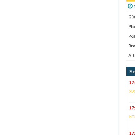
Gü
Pla
Pa
Bre
Alt
Se
17
XU
17
NT
17