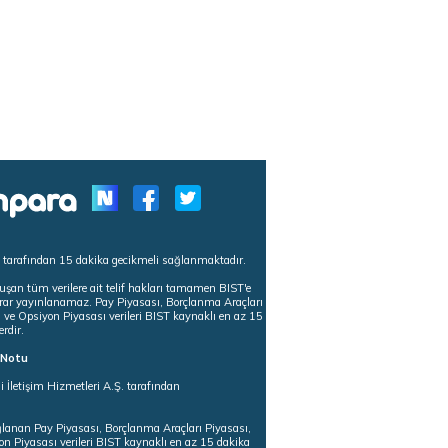
s tarafından 15 dakika gecikmeli sağlanmaktadır.
uşan tüm verilere ait telif hakları tamamen BIST'e
tekrar yayınlanamaz. Pay Piyasası, Borçlanma Araçları
m ve Opsiyon Piyasası verileri BIST kaynaklı en az 15
erdir.
ı Notu
i İletişim Hizmetleri A.Ş. tarafından
ğlanan Pay Piyasası, Borçlanma Araçları Piyasası,
on Piyasası verileri BIST kaynaklı en az 15 dakika