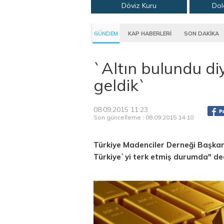
Döviz Kuru
Dol
GÜNDEM
KAP HABERLERİ
SON DAKİKA
`Altın bulundu di
geldik`
08.09.2015 11:23
Son güncelleme : 08.09.2015 14:10
Türkiye Madenciler Derneği Başkan
Türkiye`yi terk etmiş durumda" de