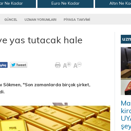
ar Ne Kadar
Euro Ne Kadar
Altın Ne K
GÜNCEL
UZMAN YORUMLARI
PİYASA TAKVİMİ
ye yas tutacak hale
uz
ı Sökmen, "Son zamanlarda birçok şirket,
di.
Ma
kir
UYA
şey