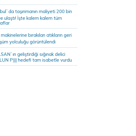
bul`da taşınmanın maliyeti 200 bin
e ulaştı! İşte kalem kalem tüm
aflar
akinelerine bırakılan atıkların geri
şüm yolculuğu görüntülendi
AN`ın geliştirdiği sığınak delici
LUN P||| hedefi tam isabetle vurdu