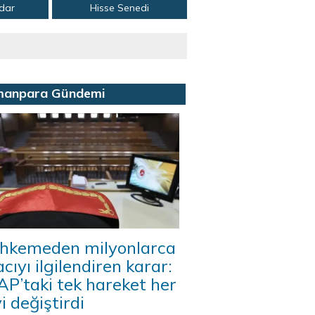
adar
Hisse Senedi
manpara Gündemi
hkemeden milyonlarca
acıyı ilgilendiren karar:
P’taki tek hareket her
i değiştirdi