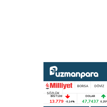
BORSA
DÖVİZ
SÖZLÜK
BIST100
DOLAR
13.779
47,7437
-0,14%
0,25