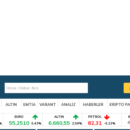
ALTIN
EMTİA
VARANT
ANALİZ
HABERLER
KRİPTO P
EURO
ALTIN
PETROL
55,2510
6.660,55
82,31
4
%
0,43%
2,59%
-0,22%