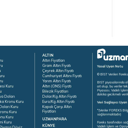
ALTIN
ru
Altın Fiyatları
ru
Gram Altın Fiyatı
Yasal Uyarı Notu
u
Çeyrek Altın Fiyatı
© BİST Verileri Forek
uru
Cumhuriyet Altını Fiyatı
ru
Yarım Altın Fiyatı
BIST piyasalarında ol
esi Kuru
Altın (ONS) Fiyatı
ait olup, bu veriler 
Piyasası, Vadeli İşle
u
Bilezik Fiyatları
dakika gecikmeli veril
ya Doları
Dolar/Kg Altın Fiyatı
ka Kronu Kuru
Euro/Kg Altın Fiyatı
Veri Sağlayıcı Uyar
oları Kuru
Kapalı Çarşı Altın
*(Veriler FOREKS Bilg
Fiyatları
ronu Kuru
sağlanmaktadır)
onu Kuru
UZMANPARA
ni Kuru
Foreks tarafından sa
KÜNYE
Vadeli İşlem ve Opsiy
Piyasa Döviz