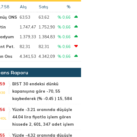
17:58
Alış
Satış
%
müş ONS
63,53
63,62
% 0,66
tin
1.747,47
1.752,90
% 0,66
ladyum
1.379,33
1.384,83
% 0,66
nt Pet.
82,31
82,31
% 0,66
ın Ons
4.341,53
4.342,09
% 0,66
ans Raporu
:59
BIST 30 endeksi dünkü
kapanışına göre -70, 55
030
kaybederek (% -0.45 ) 15, 584
:56
Yüzde -3.21 oranında düşüşle
44.04 lira fiyatla işlem gören
HOL
hissede 2, 601, 347 adet işlem
:55
Yüzde -4.32 oranında düşüşle