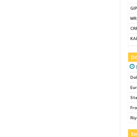
GI
MR
CR
KA
Dö
Do
Eu
Ste
Fr
Riy
Em