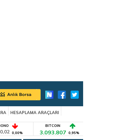
ARA
HESAPLAMA ARAÇLARI
BONO
BITCOIN
0,02
3.093.807
0,00%
0,95%