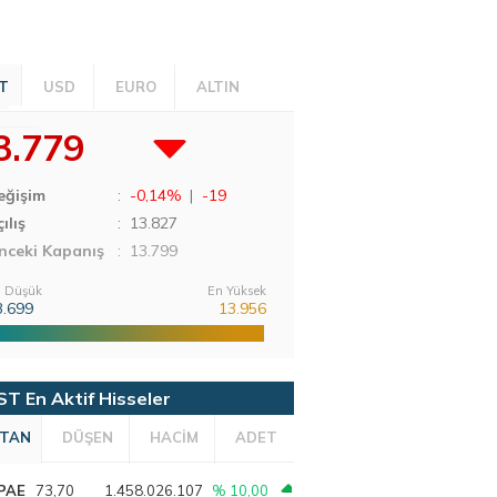
T
USD
EURO
ALTIN
3.779
eğişim
:
-0,14%
|
-19
ılış
:
13.827
nceki Kapanış
: 13.799
 Düşük
En Yüksek
3.699
13.956
ST En Aktif Hisseler
TAN
DÜŞEN
HACİM
ADET
PAE
73,70
1.458.026.107
% 10,00