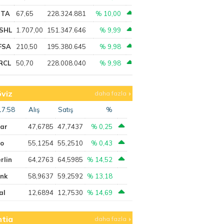
PTA
67,65
228.324.881
% 10,00
SHL
1.707,00
151.347.646
% 9,99
FSA
210,50
195.380.645
% 9,98
RCL
50,70
228.008.040
% 9,98
viz
daha fazla
17:58
Alış
Satış
%
lar
47,6785
47,7437
% 0,25
ro
55,1254
55,2510
% 0,43
rlin
64,2763
64,5985
% 14,52
ank
58,9637
59,2592
% 13,18
al
12,6894
12,7530
% 14,69
tia
daha fazla