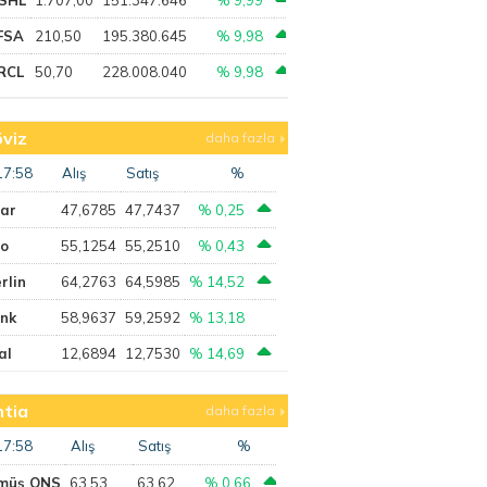
FSA
210,50
195.380.645
% 9,98
RCL
50,70
228.008.040
% 9,98
viz
daha fazla
17:58
Alış
Satış
%
lar
47,6785
47,7437
% 0,25
ro
55,1254
55,2510
% 0,43
rlin
64,2763
64,5985
% 14,52
ank
58,9637
59,2592
% 13,18
al
12,6894
12,7530
% 14,69
tia
daha fazla
17:58
Alış
Satış
%
müş ONS
63,53
63,62
% 0,66