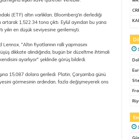
CR
daki (ETF) altın varlıkları, Bloomberg'in derlediği
KA
artarak 1,522.34 tona çıktı. Eylül ayından bu yana
ı yılın en düşük seviyesine gerilemişti.
Dö
ennox, "Altın fiyatlarının ralli yapmasını
şüş dikkate alındığında, bugün bir düzeltme ihtimali
endisini ayarlıyor" şeklinde görüş bildirdi.
Do
Eu
ına 15.087 dolara geriledi. Platin, Çarşamba günü
Ste
esini görmesinin ardından, fazla değişmeyerek ons
Fr
Riy
Em
Gü