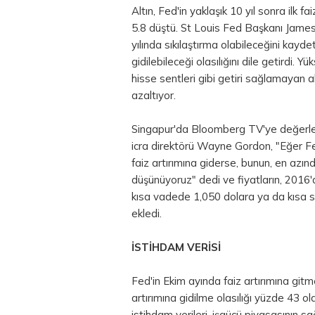
Altın, Fed'in yaklaşık 10 yıl sonra ilk fa
5.8 düştü. St Louis Fed Başkanı James
yılında sıkılaştırma olabileceğini kayd
gidilebileceği olasılığını dile getirdi. Y
hisse sentleri gibi getiri sağlamayan al
azaltıyor.
Singapur'da Bloomberg TV'ye değer
icra direktörü Wayne Gordon, "Eğer F
faiz artırımına giderse, bunun, en azı
düşünüyoruz" dedi ve fiyatların, 2016'd
kısa vadede 1,050 dolara ya da kısa sür
ekledi.
İSTİHDAM VERİSİ
Fed'in Ekim ayında faiz artırımına gitm
artırımına gidilme olasılığı yüzde 43
istihdam verileri, işgücü piyasasının sağl