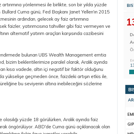
iz artırımına yönlenmesi ile birlikte, son bir yılda yüzde
BIS
 Bullard Cuma günü, Fed Başkanı Janet Yellen'ın 2015
1
etmesinin ardından, gelecek ay faiz artırımına
üksek faizler, yatırımcısına tahviller gibi faiz vermeyen ve
tının alternatif yatırım araçları karşısında cazibesini
D
Aç
Ö
lendirmede bulunan UBS Wealth Management emtia
En
ed,
bizim
beklentilerimize paralel olarak, Aralık ayında
1
ndan kısa vadede,
altın
içi negatif bir faktör olduğunu
a yükselişe geçmeden önce, faizdeki artışın etkis ile,
eliğine bu seviyenin altına inebileceğini sözlerine
BI
AR
EM
e olasılığı yüzde 18 görülürken, Aralık ayında faiz
GI
 olarak öngörülüyor. ABD'de Cuma günü açıklanacak olan
amlığına ilişkin ilave işaretler verebilir.
MR