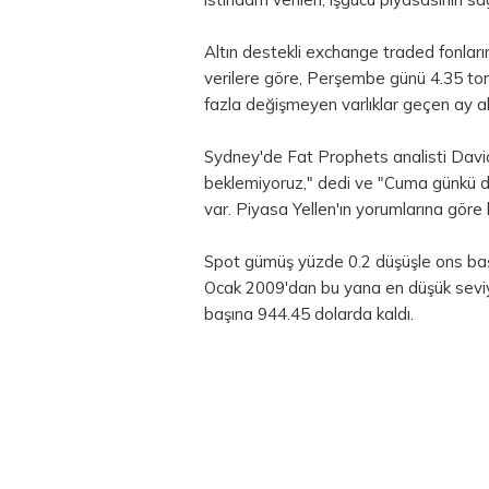
Altın destekli exchange traded fonların
verilere göre, Perşembe günü 4.35 ton 
fazla değişmeyen varlıklar geçen ay alt
Sydney'de Fat Prophets analisti David L
beklemiyoruz," dedi ve "Cuma günkü dü
var. Piyasa Yellen'ın yorumlarına göre k
Spot
gümüş
yüzde 0.2 düşüşle ons baş
Ocak 2009'dan bu yana en düşük seviy
başına 944.45 dolarda kaldı.