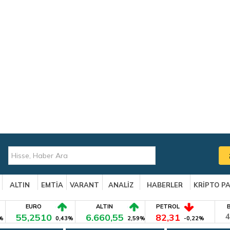
ALTIN
EMTİA
VARANT
ANALİZ
HABERLER
KRİPTO P
EURO
ALTIN
PETROL
55,2510
6.660,55
82,31
4
%
0,43%
2,59%
-0,22%