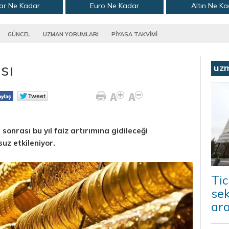
ar Ne Kadar
Euro Ne Kadar
Altın Ne K
GÜNCEL
UZMAN YORUMLARI
PİYASA TAKVİMİ
sı
uz
ı sonrası bu yıl faiz artırımına gidileceği
uz etkileniyor.
Tic
sek
ara