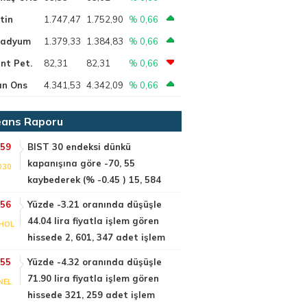
tin
1.747,47
1.752,90
% 0,66
ladyum
1.379,33
1.384,83
% 0,66
nt Pet.
82,31
82,31
% 0,66
ın Ons
4.341,53
4.342,09
% 0,66
ans Raporu
:59
BIST 30 endeksi dünkü
kapanışına göre -70, 55
030
kaybederek (% -0.45 ) 15, 584
:56
Yüzde -3.21 oranında düşüşle
44.04 lira fiyatla işlem gören
HOL
hissede 2, 601, 347 adet işlem
:55
Yüzde -4.32 oranında düşüşle
71.90 lira fiyatla işlem gören
NEL
hissede 321, 259 adet işlem