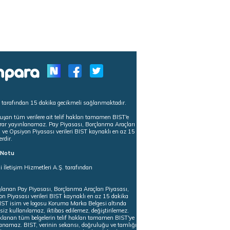
s tarafından 15 dakika gecikmeli sağlanmaktadır.
uşan tüm verilere ait telif hakları tamamen BIST'e
tekrar yayınlanamaz. Pay Piyasası, Borçlanma Araçları
m ve Opsiyon Piyasası verileri BIST kaynaklı en az 15
erdir.
ı Notu
i İletişim Hizmetleri A.Ş. tarafından
ğlanan Pay Piyasası, Borçlanma Araçları Piyasası,
on Piyasası verileri BIST kaynaklı en az 15 dakika
 BIST isim ve logosu Koruma Marka Belgesi altında
iz kullanılamaz, iktibas edilemez, değiştirilemez.
klanan tüm belgelerin telif hakları tamamen BIST'ye
nlanamaz. BIST, verinin sekansı, doğruluğu ve tamlığı