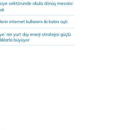
asiye sektöründe okula dönüş mesaisi
dı
lerin internet kullanımı iki katını aştı
ye`nin yurt dışı enerji stratejisi güçlü
lıklarla büyüyor