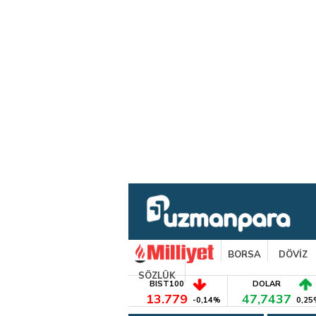
BORSA
DÖVİZ
SÖZLÜK
BIST100
DOLAR
13.779
47,7437
-0,14%
0,25