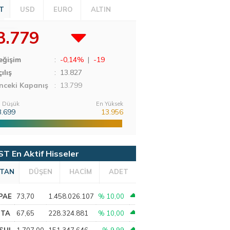
T
USD
EURO
ALTIN
3.779
eğişim
:
-0,14%
|
-19
ılış
:
13.827
nceki Kapanış
: 13.799
 Düşük
En Yüksek
3.699
13.956
ST En Aktif Hisseler
TAN
DÜŞEN
HACİM
ADET
PAE
73,70
1.458.026.107
% 10,00
PTA
67,65
228.324.881
% 10,00
SHL
1.707,00
151.347.646
% 9,99