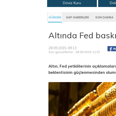
Döviz Kuru
Dol
GÜNDEM
KAP HABERLERİ
SON DAKİKA
Altında Fed baskı
28.09.2015 09:13
Son güncelleme : 28.09.2015 11:57
Altın, Fed yetkililerinin açıklamalar
beklentisinin güçlenmesinden olums