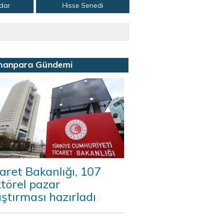
adar
Hisse Senedi
manpara Gündemi
aret Bakanlığı, 107
törel pazar
ştırması hazırladı