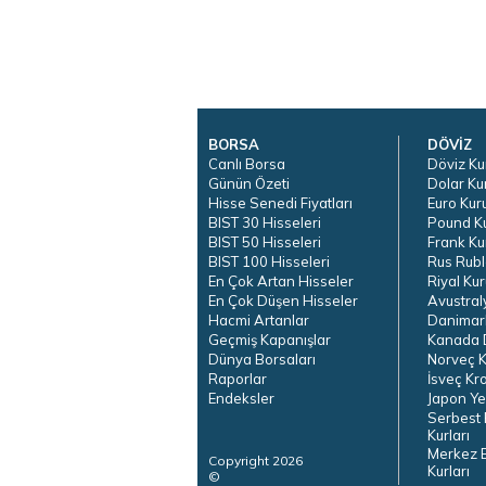
BORSA
DÖVİZ
Canlı Borsa
Döviz Ku
Günün Özeti
Dolar Ku
Hisse Senedi Fiyatları
Euro Kur
BIST 30 Hisseleri
Pound K
BIST 50 Hisseleri
Frank Ku
BIST 100 Hisseleri
Rus Rubl
En Çok Artan Hisseler
Riyal Kur
En Çok Düşen Hisseler
Avustral
Hacmi Artanlar
Danimar
Geçmiş Kapanışlar
Kanada D
Dünya Borsaları
Norveç K
Raporlar
İsveç Kr
Endeksler
Japon Ye
Serbest 
Kurları
Merkez 
Copyright 2026
Kurları
©