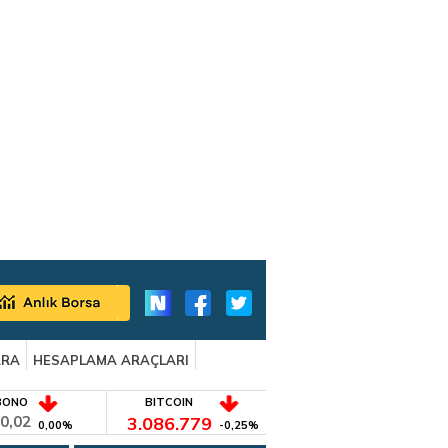
ARA
HESAPLAMA ARAÇLARI
BONO
BITCOIN
0,02
3.086.779
0,00%
-0,25%