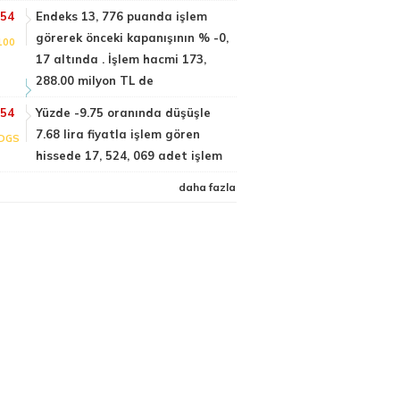
:54
Endeks 13, 776 puanda işlem
görerek önceki kapanışının % -0,
100
17 altında . İşlem hacmi 173,
288.00 milyon TL de
:54
Yüzde -9.75 oranında düşüşle
7.68 lira fiyatla işlem gören
DGS
hissede 17, 524, 069 adet işlem
daha fazla