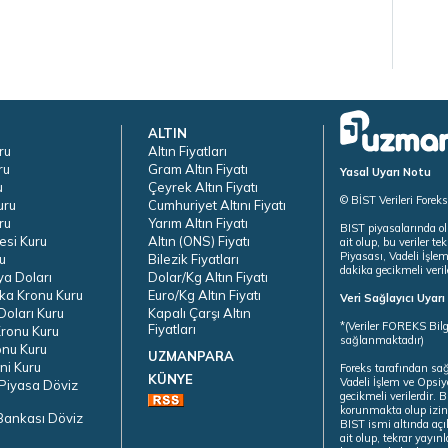
ALTIN
ru
Altın Fiyatları
ru
Gram Altın Fiyatı
Yasal Uyarı Notu
u
Çeyrek Altın Fiyatı
© BİST Verileri Forek
uru
Cumhuriyet Altını Fiyatı
ru
Yarım Altın Fiyatı
BIST piyasalarında ol
esi Kuru
Altın (ONS) Fiyatı
ait olup, bu veriler 
Piyasası, Vadeli İşle
u
Bilezik Fiyatları
dakika gecikmeli veril
ya Doları
Dolar/Kg Altın Fiyatı
ka Kronu Kuru
Euro/Kg Altın Fiyatı
Veri Sağlayıcı Uyar
oları Kuru
Kapalı Çarşı Altın
*(Veriler FOREKS Bilg
Fiyatları
ronu Kuru
sağlanmaktadır)
onu Kuru
UZMANPARA
ni Kuru
Foreks tarafından sa
KÜNYE
Vadeli İşlem ve Opsiy
Piyasa Döviz
gecikmeli verilerdir.
korunmakta olup izins
Bankası Döviz
BIST ismi altında açı
ait olup, tekrar yayı