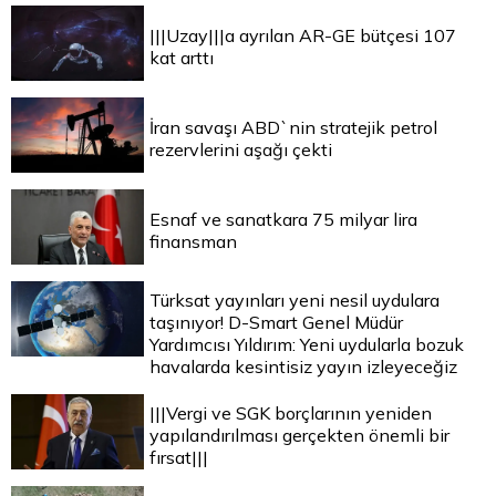
|||Uzay|||a ayrılan AR-GE bütçesi 107
kat arttı
İran savaşı ABD`nin stratejik petrol
rezervlerini aşağı çekti
Esnaf ve sanatkara 75 milyar lira
finansman
Türksat yayınları yeni nesil uydulara
taşınıyor! D-Smart Genel Müdür
Yardımcısı Yıldırım: Yeni uydularla bozuk
havalarda kesintisiz yayın izleyeceğiz
|||Vergi ve SGK borçlarının yeniden
yapılandırılması gerçekten önemli bir
fırsat|||