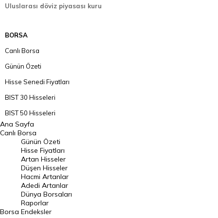
Uluslarası döviz piyasası kuru
BORSA
Canlı Borsa
Günün Özeti
Hisse Senedi Fiyatları
BIST 30 Hisseleri
BIST 50 Hisseleri
Ana Sayfa
BIST 100 Hisseleri
Canlı Borsa
Günün Özeti
En Çok Artan Hisseler
Hisse Fiyatları
Artan Hisseler
En Çok Düşen Hisseler
Düşen Hisseler
Hacmi Artanlar
Hacmi Artanlar
Adedi Artanlar
Geçmiş Kapanışlar
Dünya Borsaları
Raporlar
Dünya Borsaları
Borsa
Endeksler