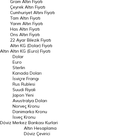
Gram Altın Fiyatı
Raporlar
Çeyrek Altın Fiyatı
Endeksler
Cumhuriyet Altını Fiyatı
Tam Altın Fiyatı
Yarım Altın Fiyatı
DÖVİZ
Has Altın Fiyatı
Ons Altın Fiyatı
Döviz Kuru
22 Ayar Bilezik Fiyatı
Dolar Kuru
Altın KG (Dolar) Fiyatı
Altın
Altın KG (Euro) Fiyatı
Euro Kuru
Dolar
Euro
Pound Kuru
Sterlin
Kanada Doları
Frank Kuru
İsviçre Frangı
Riyal Kuru
Rus Rublesi
Suudi Riyali
Avustralya Doları
Japon Yeni
Avustralya Doları
Danimarka Kronu Kuru
Norveç Kronu
Danimarka Kronu
Kanada Doları Kuru
İsveç Kronu
Döviz
Merkez Bankası Kurlari
Norveç Kronu Kuru
Altın Hesaplama
İsveç Kronu Kuru
Döviz Çevirici