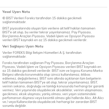
Yasal Uyarı Notu
© BİST Verileri Foreks tarafından 15 dakika gecikmeli
sağlanmaktadır.
BIST piyasalarında oluşan tüm verilere ait telif hakları tamamen
BIST'e ait olup, bu veriler tekrar yayınlanamaz. Pay Piyasası,
Borçlanma Araçları Piyasası, Vadeli İşlem ve Opsiyon Piyasası
verileri BIST kaynaklı en az 15 dakika gecikmeli verilerdir.
Veri Sağlayıcı Uyarı Notu
Veriler FOREKS Bilgi İletişim Hizmetleri A.Ş. tarafından
sağlanmaktadır.
Foreks tarafından sağlanan Pay Piyasası, Borçlanma Araçları
Piyasası, Vadeli İşlem ve Opsiyon Piyasası verileri BIST kaynaklı en
az 15 dakika gecikmeli verilerdir. BIST isim ve logosu Koruma Marka
Belgesi altında korunmakta olup izinsiz kullanılamaz, iktibas
edilemez, değiştirilemez. BIST ismi altında açıklanan tüm belgelerin
telif hakları tamamen BIST'ye ait olup, tekrar yayınlanamaz. BIST,
verinin sekansı, doğruluğu ve tamlığı konusunda herhangi bir garanti
vermez. Veri yayınında oluşabilecek aksaklıklar, verinin ulaşmaması,
gecikmesi, eksik ulaşması, yanlış olması, veri yayın sistemindeki
perfomansın düşmesi veya kesintili olması gibi hallerde Alıcı, Alt Alıcı
ve / veya Kullanıcılarda oluşabilecek herhangi bir zarardan BIST
sorumlu değildir.