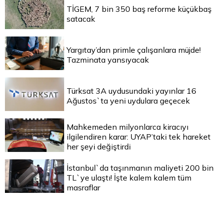
TİGEM, 7 bin 350 baş reforme küçükbaş
satacak
Yargıtay’dan primle çalışanlara müjde!
Tazminata yansıyacak
Türksat 3A uydusundaki yayınlar 16
Ağustos`ta yeni uydulara geçecek
Mahkemeden milyonlarca kiracıyı
ilgilendiren karar: UYAP’taki tek hareket
her şeyi değiştirdi
İstanbul`da taşınmanın maliyeti 200 bin
TL`ye ulaştı! İşte kalem kalem tüm
masraflar