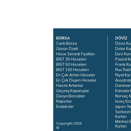
BORSA
DÖVİZ
Canlı Borsa
Döviz Ku
Günün Özeti
Dolar Ku
Hisse Senedi Fiyatları
Euro Kur
BIST 30 Hisseleri
Pound K
BIST 50 Hisseleri
Frank Ku
BIST 100 Hisseleri
Rus Rubl
En Çok Artan Hisseler
Riyal Kur
En Çok Düşen Hisseler
Avustral
Hacmi Artanlar
Danimar
Geçmiş Kapanışlar
Kanada D
Dünya Borsaları
Norveç K
Raporlar
İsveç Kr
Endeksler
Japon Ye
Serbest 
Kurları
Merkez 
Copyright 2026
Kurları
©