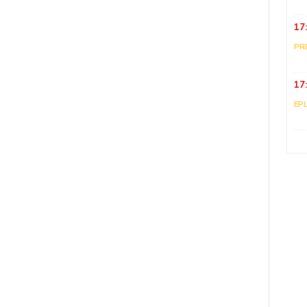
17
PR
17
EP