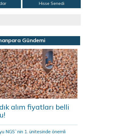
adar
Hisse Senedi
manpara Gündemi
dık alım fiyatları belli
u!
yu NGS`nin 1. ünitesinde önemli