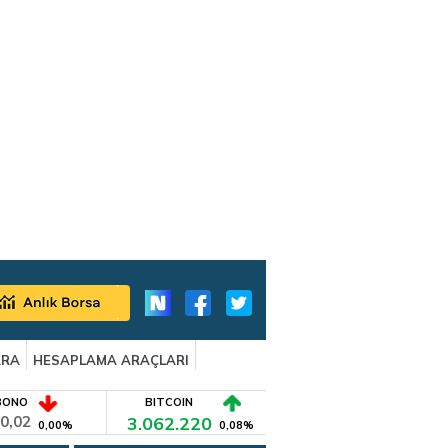
ARA
HESAPLAMA ARAÇLARI
BONO
BITCOIN
0,02
3.062.220
0,00%
0,08%