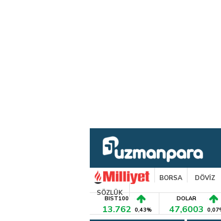
BORSA
DÖVİZ
SÖZLÜK
BIST100
DOLAR
13.762
47,6003
0,43%
0,07