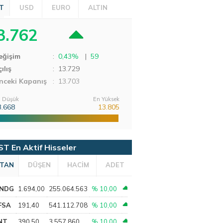
T
USD
EURO
ALTIN
3.762
eğişim
:
0,43%
|
59
ılış
:
13.729
nceki Kapanış
: 13.703
 Düşük
En Yüksek
3.668
13.805
ST En Aktif Hisseler
TAN
DÜŞEN
HACİM
ADET
NDG
1.694,00
255.064.563
% 10,00
FSA
191,40
541.112.708
% 10,00
NT
390,50
3.557.860
% 10,00