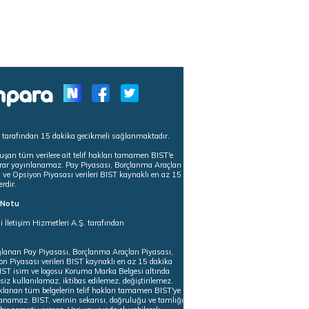
s tarafından 15 dakika gecikmeli sağlanmaktadır.
uşan tüm verilere ait telif hakları tamamen BIST'e
tekrar yayınlanamaz. Pay Piyasası, Borçlanma Araçları
m ve Opsiyon Piyasası verileri BIST kaynaklı en az 15
erdir.
ı Notu
i İletişim Hizmetleri A.Ş. tarafından
ğlanan Pay Piyasası, Borçlanma Araçları Piyasası,
on Piyasası verileri BIST kaynaklı en az 15 dakika
 BIST isim ve logosu Koruma Marka Belgesi altında
iz kullanılamaz, iktibas edilemez, değiştirilemez.
klanan tüm belgelerin telif hakları tamamen BIST'ye
nlanamaz. BIST, verinin sekansı, doğruluğu ve tamlığı