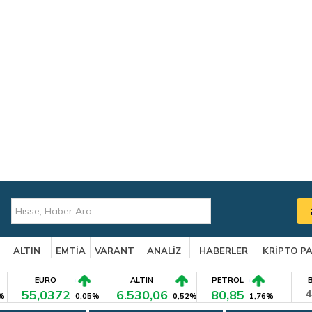
ALTIN
EMTİA
VARANT
ANALİZ
HABERLER
KRİPTO P
EURO
ALTIN
PETROL
55,0372
6.530,06
80,85
4
%
0,05%
0,52%
1,76%