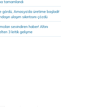
a tamamlandı
de gördü, Amasya’da üretime başladı!
daşın ulaşım sıkıntısını çözdü
ımcıları sevindiren haber! Altını
lten 3 kritik gelişme