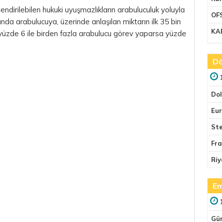
dirilebilen hukuki uyuşmazlıkların arabuluculuk yoluyla
OF
a arabulucuya, üzerinde anlaşılan miktarın ilk 35 bin
KA
a yüzde 6 ile birden fazla arabulucu görev yaparsa yüzde
Dö
Do
Eu
Ste
Fr
Riy
Em
Gü