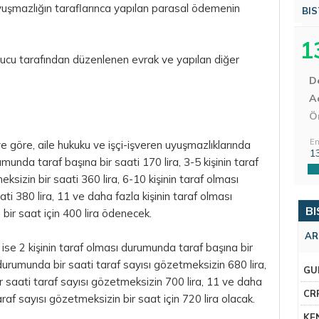
uyuşmazlığın taraflarınca yapılan parasal ödemenin
BIS
1
lucu tarafından düzenlenen evrak ve yapılan diğer
D
Aç
Ö
En
ye göre, aile hukuku ve işçi-işveren uyuşmazlıklarında
1
munda taraf başına bir saati 170 lira, 3-5 kişinin taraf
sizin bir saati 360 lira, 6-10 kişinin taraf olması
i 380 lira, 11 ve daha fazla kişinin taraf olması
BI
bir saat için 400 lira ödenecek.
AR
 ise 2 kişinin taraf olması durumunda taraf başına bir
ı durumunda bir saati taraf sayısı gözetmeksizin 680 lira,
GU
r saati taraf sayısı gözetmeksizin 700 lira, 11 ve daha
CR
raf sayısı gözetmeksizin bir saat için 720 lira olacak.
KE