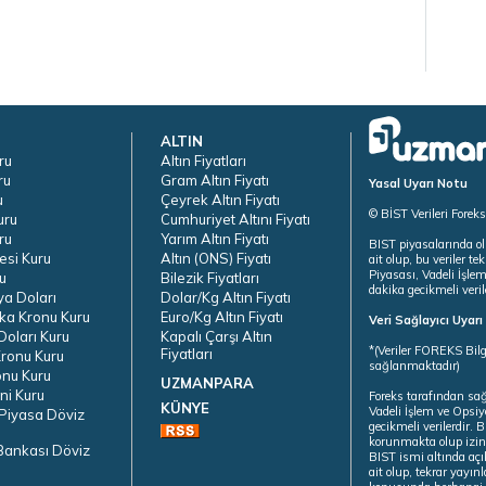
ALTIN
ru
Altın Fiyatları
ru
Gram Altın Fiyatı
Yasal Uyarı Notu
u
Çeyrek Altın Fiyatı
© BİST Verileri Forek
uru
Cumhuriyet Altını Fiyatı
ru
Yarım Altın Fiyatı
BIST piyasalarında ol
esi Kuru
Altın (ONS) Fiyatı
ait olup, bu veriler 
Piyasası, Vadeli İşle
u
Bilezik Fiyatları
dakika gecikmeli veril
ya Doları
Dolar/Kg Altın Fiyatı
ka Kronu Kuru
Euro/Kg Altın Fiyatı
Veri Sağlayıcı Uyar
oları Kuru
Kapalı Çarşı Altın
*(Veriler FOREKS Bilg
Fiyatları
ronu Kuru
sağlanmaktadır)
onu Kuru
UZMANPARA
ni Kuru
Foreks tarafından sa
KÜNYE
Vadeli İşlem ve Opsiy
Piyasa Döviz
gecikmeli verilerdir.
korunmakta olup izins
Bankası Döviz
BIST ismi altında açı
ait olup, tekrar yayı