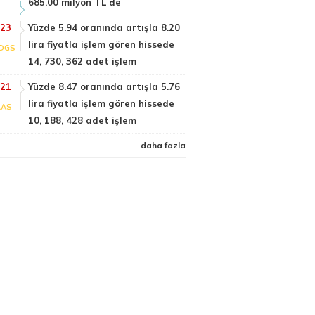
685.00 milyon TL de
:23
Yüzde 5.94 oranında artışla 8.20
lira fiyatla işlem gören hissede
DGS
14, 730, 362 adet işlem
:21
Yüzde 8.47 oranında artışla 5.76
lira fiyatla işlem gören hissede
LAS
10, 188, 428 adet işlem
daha fazla