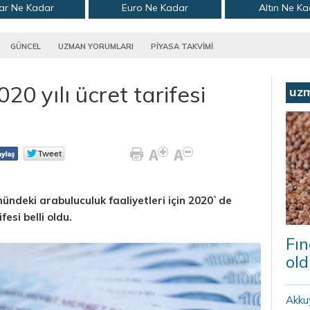
ar Ne Kadar
Euro Ne Kadar
Altın Ne K
GÜNCEL
UZMAN YORUMLARI
PİYASA TAKVİMİ
0 yılı ücret tarifesi
uz
ündeki arabuluculuk faaliyetleri için 2020`de
esi belli oldu.
Fın
old
Akku