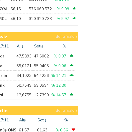
SYM
56,15
576.060.572
% 9,99
RCL
46,10
320.320.733
% 9,97
viz
daha fazla
17:11
Alış
Satış
%
lar
47,5893
47,6002
% 0,07
ro
55,0171
55,0405
% 0,06
rlin
64,1023
64,4236
% 14,21
ank
58,7649
59,0594
% 12,80
al
12,6755
12,7390
% 14,57
tia
daha fazla
17:11
Alış
Satış
%
müş ONS
61,57
61,63
% 0,66