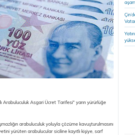
aşam
Çin’
Vatan
Yatır
yükse
Arabuluculuk Asgari Ücret Tarifesi" yarın yürürlüğe
uşmazlığın arabuluculuk yoluyla çözüme kavuşturulmasını
ini yürüten arabulucular siciline kayıtlı kişiye, sarf