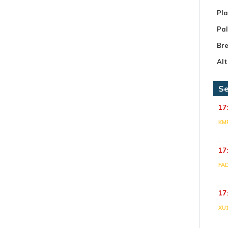
Pla
Pa
Bre
Alt
Se
17
KM
17
FA
17
XU