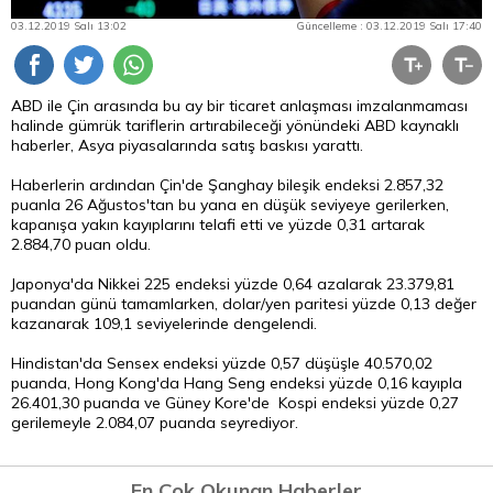
03.12.2019 Salı 13:02
Güncelleme : 03.12.2019 Salı 17:40
ABD ile Çin arasında bu ay bir ticaret anlaşması imzalanmaması
halinde gümrük tariflerin artırabileceği yönündeki ABD kaynaklı
haberler, Asya piyasalarında satış baskısı yarattı.
Haberlerin ardından Çin'de Şanghay bileşik endeksi 2.857,32
puanla 26 Ağustos'tan bu yana en düşük seviyeye gerilerken,
kapanışa yakın kayıplarını telafi etti ve yüzde 0,31 artarak
2.884,70 puan oldu.
Japonya'da Nikkei 225 endeksi yüzde 0,64 azalarak 23.379,81
puandan günü tamamlarken, dolar/yen paritesi yüzde 0,13 değer
kazanarak 109,1 seviyelerinde dengelendi.
Hindistan'da Sensex endeksi yüzde 0,57 düşüşle 40.570,02
puanda, Hong Kong'da Hang Seng endeksi yüzde 0,16 kayıpla
26.401,30 puanda ve Güney Kore'de Kospi endeksi yüzde 0,27
gerilemeyle 2.084,07 puanda seyrediyor.
En Çok Okunan Haberler