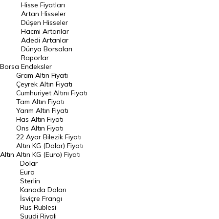
Hisse Fiyatları
Artan Hisseler
En Çok Düşen Hisseler
Düşen Hisseler
Hacmi Artanlar
Hacmi Artanlar
Adedi Artanlar
Geçmiş Kapanışlar
Dünya Borsaları
Raporlar
Dünya Borsaları
Borsa
Endeksler
Gram Altın Fiyatı
Raporlar
Çeyrek Altın Fiyatı
Endeksler
Cumhuriyet Altını Fiyatı
Tam Altın Fiyatı
Yarım Altın Fiyatı
DÖVİZ
Has Altın Fiyatı
Ons Altın Fiyatı
Döviz Kuru
22 Ayar Bilezik Fiyatı
Dolar Kuru
Altın KG (Dolar) Fiyatı
Altın
Altın KG (Euro) Fiyatı
Euro Kuru
Dolar
Euro
Pound Kuru
Sterlin
Kanada Doları
Frank Kuru
İsviçre Frangı
Riyal Kuru
Rus Rublesi
Suudi Riyali