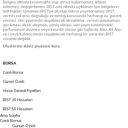
Belgesi altında korunmakta olup izinsiz kullanılamaz, iktibas
edilemez, değiştirilemez. BIST ismi altında açıklanan tüm belgelerin
telif hakları tamamen BIST'ye ait olup, tekrar yayınlanamaz. BIST,
verinin sekansı, doğruluğu ve tamlığı konusunda herhangi bir garanti
vermez. Veri yayınında oluşabilecek aksaklıklar, verinin ulaşmaması,
gecikmesi, eksik ulaşması, yanlış olması, veri yayın sistemindeki
perfomansın düşmesi veya kesintili olması gibi hallerde Alıcı, Alt Alıcı
ve / veya Kullanıcılarda oluşabilecek herhangi bir zarardan BIST
sorumlu değildir.
Uluslarası döviz piyasası kuru
BORSA
Canlı Borsa
Günün Özeti
Hisse Senedi Fiyatları
BIST 30 Hisseleri
BIST 50 Hisseleri
Ana Sayfa
BIST 100 Hisseleri
Canlı Borsa
Günün Özeti
En Çok Artan Hisseler