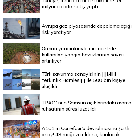
Türkiye, ihracatta hedef ülkelere 94
milyar dolarlık satış yaptı
Avrupa gaz piyasasında depolama açığı
risk yaratıyor
Orman yangınlarıyla mücadelede
kullanılan yangın havuzlarının sayısı
artırılıyor
Türk savunma sanayisinin |||Milli
Yetkinlik Hamlesi||| ile 500 bin kişiye
ulaşıldı
TPAO`nun Samsun açıklarındaki arama
ruhsatının süresi uzatıldı
A101’in Carrefour’u devralmasına şartlı
onay! 48 mağaza elden çıkarılacak