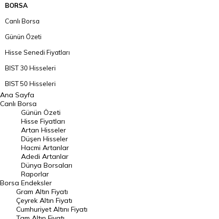
BORSA
Canlı Borsa
Günün Özeti
Hisse Senedi Fiyatları
BIST 30 Hisseleri
BIST 50 Hisseleri
Ana Sayfa
BIST 100 Hisseleri
Canlı Borsa
Günün Özeti
En Çok Artan Hisseler
Hisse Fiyatları
Artan Hisseler
En Çok Düşen Hisseler
Düşen Hisseler
Hacmi Artanlar
Hacmi Artanlar
Adedi Artanlar
Geçmiş Kapanışlar
Dünya Borsaları
Raporlar
Dünya Borsaları
Borsa
Endeksler
Gram Altın Fiyatı
Raporlar
Çeyrek Altın Fiyatı
Endeksler
Cumhuriyet Altını Fiyatı
Tam Altın Fiyatı