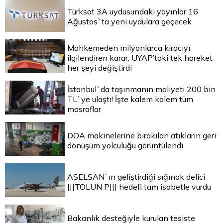
Türksat 3A uydusundaki yayınlar 16
Ağustos`ta yeni uydulara geçecek
Mahkemeden milyonlarca kiracıyı
ilgilendiren karar: UYAP’taki tek hareket
her şeyi değiştirdi
İstanbul`da taşınmanın maliyeti 200 bin
TL`ye ulaştı! İşte kalem kalem tüm
masraflar
DOA makinelerine bırakılan atıkların geri
dönüşüm yolculuğu görüntülendi
ASELSAN`ın geliştirdiği sığınak delici
|||TOLUN P||| hedefi tam isabetle vurdu
Bakanlık desteğiyle kurulan tesiste