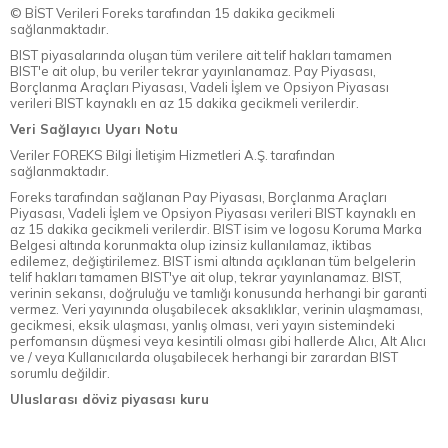
© BİST Verileri Foreks tarafından 15 dakika gecikmeli
sağlanmaktadır.
BIST piyasalarında oluşan tüm verilere ait telif hakları tamamen
BIST'e ait olup, bu veriler tekrar yayınlanamaz. Pay Piyasası,
Borçlanma Araçları Piyasası, Vadeli İşlem ve Opsiyon Piyasası
verileri BIST kaynaklı en az 15 dakika gecikmeli verilerdir.
Veri Sağlayıcı Uyarı Notu
Veriler FOREKS Bilgi İletişim Hizmetleri A.Ş. tarafından
sağlanmaktadır.
Foreks tarafından sağlanan Pay Piyasası, Borçlanma Araçları
Piyasası, Vadeli İşlem ve Opsiyon Piyasası verileri BIST kaynaklı en
az 15 dakika gecikmeli verilerdir. BIST isim ve logosu Koruma Marka
Belgesi altında korunmakta olup izinsiz kullanılamaz, iktibas
edilemez, değiştirilemez. BIST ismi altında açıklanan tüm belgelerin
telif hakları tamamen BIST'ye ait olup, tekrar yayınlanamaz. BIST,
verinin sekansı, doğruluğu ve tamlığı konusunda herhangi bir garanti
vermez. Veri yayınında oluşabilecek aksaklıklar, verinin ulaşmaması,
gecikmesi, eksik ulaşması, yanlış olması, veri yayın sistemindeki
perfomansın düşmesi veya kesintili olması gibi hallerde Alıcı, Alt Alıcı
ve / veya Kullanıcılarda oluşabilecek herhangi bir zarardan BIST
sorumlu değildir.
Uluslarası döviz piyasası kuru