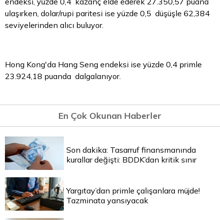
endeksi, yüzde 0,4 kazanç elde ederek 27.350,57 puana
ulaşırken, dolar/rupi paritesi ise yüzde 0,5 düşüşle 62,384
seviyelerinden alıcı buluyor.
Hong Kong'da Hang Seng endeksi ise yüzde 0,4 primle
23.924,18 puanda dalgalanıyor.
En Çok Okunan Haberler
Son dakika: Tasarruf finansmanında
kurallar değişti: BDDK’dan kritik sınır
Yargıtay’dan primle çalışanlara müjde!
Tazminata yansıyacak