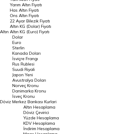
Yarım Altın Fiyatı
DÖVİZ
Has Altın Fiyatı
Ons Altın Fiyatı
Döviz Kuru
22 Ayar Bilezik Fiyatı
Dolar Kuru
Altın KG (Dolar) Fiyatı
Altın
Altın KG (Euro) Fiyatı
Euro Kuru
Dolar
Euro
Pound Kuru
Sterlin
Kanada Doları
Frank Kuru
İsviçre Frangı
Riyal Kuru
Rus Rublesi
Suudi Riyali
Avustralya Doları
Japon Yeni
Avustralya Doları
Danimarka Kronu Kuru
Norveç Kronu
Danimarka Kronu
Kanada Doları Kuru
İsveç Kronu
Döviz
Merkez Bankası Kurlari
Norveç Kronu Kuru
Altın Hesaplama
İsveç Kronu Kuru
Döviz Çevirici
Yüzde Hesaplama
Japon Yeni Kuru
KDV Hesaplama
İndirim Hesaplama
Serbest Piyasa Döviz Kurları