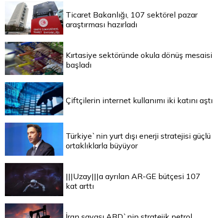
Ticaret Bakanlığı, 107 sektörel pazar
araştırması hazırladı
Kırtasiye sektöründe okula dönüş mesaisi
başladı
Çiftçilerin internet kullanımı iki katını aştı
Türkiye`nin yurt dışı enerji stratejisi güçlü
ortaklıklarla büyüyor
|||Uzay|||a ayrılan AR-GE bütçesi 107
kat arttı
İran savaşı ABD`nin stratejik petrol