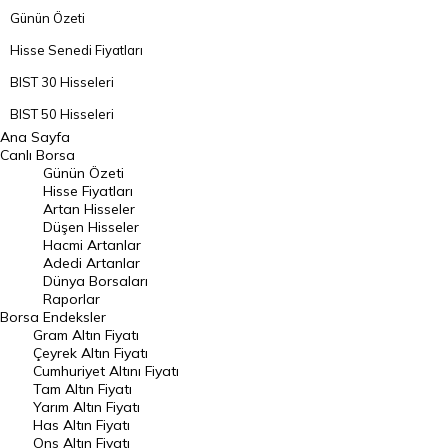
Günün Özeti
Hisse Senedi Fiyatları
BIST 30 Hisseleri
BIST 50 Hisseleri
Ana Sayfa
BIST 100 Hisseleri
Canlı Borsa
Günün Özeti
En Çok Artan Hisseler
Hisse Fiyatları
Artan Hisseler
En Çok Düşen Hisseler
Düşen Hisseler
Hacmi Artanlar
Hacmi Artanlar
Adedi Artanlar
Geçmiş Kapanışlar
Dünya Borsaları
Raporlar
Dünya Borsaları
Borsa
Endeksler
Gram Altın Fiyatı
Raporlar
Çeyrek Altın Fiyatı
Endeksler
Cumhuriyet Altını Fiyatı
Tam Altın Fiyatı
Yarım Altın Fiyatı
DÖVİZ
Has Altın Fiyatı
Ons Altın Fiyatı
Döviz Kuru