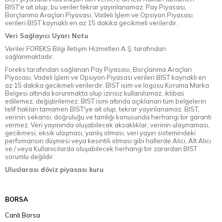
BIST'e ait olup, bu veriler tekrar yayınlanamaz. Pay Piyasası,
Borçlanma Araçları Piyasası, Vadeli İşlem ve Opsiyon Piyasası
verileri BIST kaynaklı en az 15 dakika gecikmeli verilerdir.
Veri Sağlayıcı Uyarı Notu
Veriler FOREKS Bilgi İletişim Hizmetleri A.Ş. tarafından
sağlanmaktadır.
Foreks tarafından sağlanan Pay Piyasası, Borçlanma Araçları
Piyasası, Vadeli İşlem ve Opsiyon Piyasası verileri BIST kaynaklı en
az 15 dakika gecikmeli verilerdir. BIST isim ve logosu Koruma Marka
Belgesi altında korunmakta olup izinsiz kullanılamaz, iktibas
edilemez, değiştirilemez. BIST ismi altında açıklanan tüm belgelerin
telif hakları tamamen BIST'ye ait olup, tekrar yayınlanamaz. BIST,
verinin sekansı, doğruluğu ve tamlığı konusunda herhangi bir garanti
vermez. Veri yayınında oluşabilecek aksaklıklar, verinin ulaşmaması,
gecikmesi, eksik ulaşması, yanlış olması, veri yayın sistemindeki
perfomansın düşmesi veya kesintili olması gibi hallerde Alıcı, Alt Alıcı
ve / veya Kullanıcılarda oluşabilecek herhangi bir zarardan BIST
sorumlu değildir.
Uluslarası döviz piyasası kuru
BORSA
Canlı Borsa