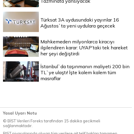
Tazminata yansıyacak
Türksat 3A uydusundaki yayınlar 16
Ağustos`ta yeni uydulara geçecek
Mahkemeden milyonlarca kiracıyı
ilgilendiren karar: UYAP’taki tek hareket
her şeyi değiştirdi
İstanbul`da taşınmanın maliyeti 200 bin
TL`ye ulaştı! İşte kalem kalem tüm
masraflar
Yasal Uyarı Notu
© BİST Verileri Foreks tarafından 15 dakika gecikmeli
sağlanmaktadır.
BIST piyasalarında oluşan tüm verilere ait telif hakları tamamen