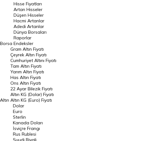
Hisse Fiyatları
Artan Hisseler
En Çok Düşen Hisseler
Düşen Hisseler
Hacmi Artanlar
Hacmi Artanlar
Adedi Artanlar
Geçmiş Kapanışlar
Dünya Borsaları
Raporlar
Dünya Borsaları
Borsa
Endeksler
Gram Altın Fiyatı
Raporlar
Çeyrek Altın Fiyatı
Endeksler
Cumhuriyet Altını Fiyatı
Tam Altın Fiyatı
Yarım Altın Fiyatı
DÖVİZ
Has Altın Fiyatı
Ons Altın Fiyatı
Döviz Kuru
22 Ayar Bilezik Fiyatı
Dolar Kuru
Altın KG (Dolar) Fiyatı
Altın
Altın KG (Euro) Fiyatı
Euro Kuru
Dolar
Euro
Pound Kuru
Sterlin
Kanada Doları
Frank Kuru
İsviçre Frangı
Riyal Kuru
Rus Rublesi
Suudi Riyali