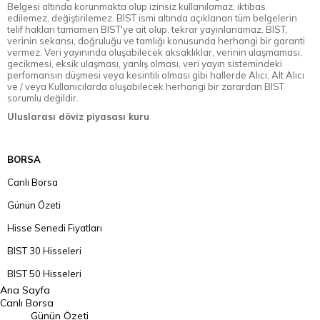
Belgesi altında korunmakta olup izinsiz kullanılamaz, iktibas
edilemez, değiştirilemez. BIST ismi altında açıklanan tüm belgelerin
telif hakları tamamen BIST'ye ait olup, tekrar yayınlanamaz. BIST,
verinin sekansı, doğruluğu ve tamlığı konusunda herhangi bir garanti
vermez. Veri yayınında oluşabilecek aksaklıklar, verinin ulaşmaması,
gecikmesi, eksik ulaşması, yanlış olması, veri yayın sistemindeki
perfomansın düşmesi veya kesintili olması gibi hallerde Alıcı, Alt Alıcı
ve / veya Kullanıcılarda oluşabilecek herhangi bir zarardan BIST
sorumlu değildir.
Uluslarası döviz piyasası kuru
BORSA
Canlı Borsa
Günün Özeti
Hisse Senedi Fiyatları
BIST 30 Hisseleri
BIST 50 Hisseleri
Ana Sayfa
BIST 100 Hisseleri
Canlı Borsa
Günün Özeti
En Çok Artan Hisseler