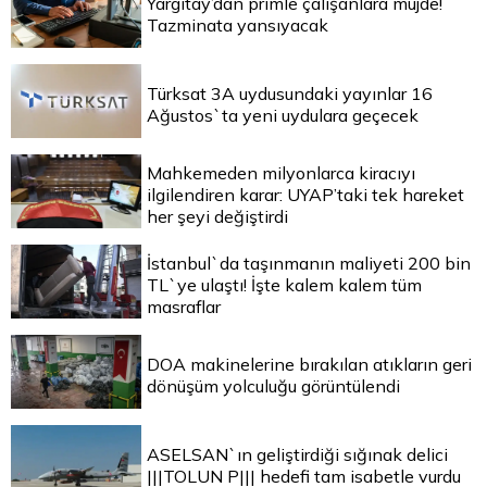
Yargıtay’dan primle çalışanlara müjde!
Tazminata yansıyacak
Türksat 3A uydusundaki yayınlar 16
Ağustos`ta yeni uydulara geçecek
Mahkemeden milyonlarca kiracıyı
ilgilendiren karar: UYAP’taki tek hareket
her şeyi değiştirdi
İstanbul`da taşınmanın maliyeti 200 bin
TL`ye ulaştı! İşte kalem kalem tüm
masraflar
DOA makinelerine bırakılan atıkların geri
dönüşüm yolculuğu görüntülendi
ASELSAN`ın geliştirdiği sığınak delici
|||TOLUN P||| hedefi tam isabetle vurdu