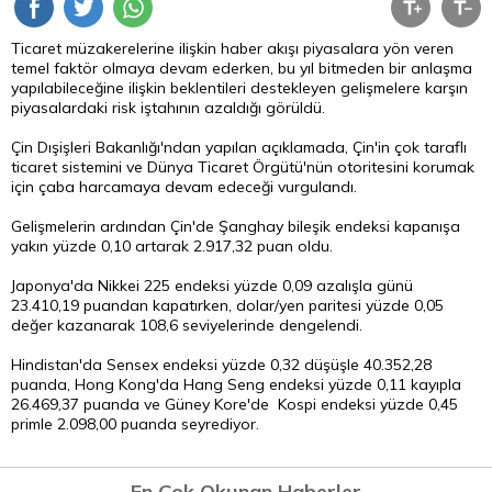
Ticaret müzakerelerine ilişkin haber akışı piyasalara yön veren
temel faktör olmaya devam ederken, bu yıl bitmeden bir anlaşma
yapılabileceğine ilişkin beklentileri destekleyen gelişmelere karşın
piyasalardaki risk iştahının azaldığı görüldü.
Çin Dışişleri Bakanlığı'ndan yapılan açıklamada, Çin'in çok taraflı
ticaret sistemini ve Dünya Ticaret Örgütü'nün otoritesini korumak
için çaba harcamaya devam edeceği vurgulandı.
Gelişmelerin ardından Çin'de Şanghay bileşik endeksi kapanışa
yakın yüzde 0,10 artarak 2.917,32 puan oldu.
Japonya'da Nikkei 225 endeksi yüzde 0,09 azalışla günü
23.410,19 puandan kapatırken, dolar/yen paritesi yüzde 0,05
değer kazanarak 108,6 seviyelerinde dengelendi.
Hindistan'da Sensex endeksi yüzde 0,32 düşüşle 40.352,28
puanda, Hong Kong'da Hang Seng endeksi yüzde 0,11 kayıpla
26.469,37 puanda ve Güney Kore'de Kospi endeksi yüzde 0,45
primle 2.098,00 puanda seyrediyor.
En Çok Okunan Haberler