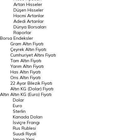
Artan Hisseler
En Çok Düşen Hisseler
Düşen Hisseler
Hacmi Artanlar
Hacmi Artanlar
Adedi Artanlar
Geçmiş Kapanışlar
Dünya Borsaları
Raporlar
Dünya Borsaları
Borsa
Endeksler
Gram Altın Fiyatı
Raporlar
Çeyrek Altın Fiyatı
Endeksler
Cumhuriyet Altını Fiyatı
Tam Altın Fiyatı
Yarım Altın Fiyatı
DÖVİZ
Has Altın Fiyatı
Ons Altın Fiyatı
Döviz Kuru
22 Ayar Bilezik Fiyatı
Dolar Kuru
Altın KG (Dolar) Fiyatı
Altın
Altın KG (Euro) Fiyatı
Euro Kuru
Dolar
Euro
Pound Kuru
Sterlin
Kanada Doları
Frank Kuru
İsviçre Frangı
Riyal Kuru
Rus Rublesi
Suudi Riyali
Avustralya Doları
Japon Yeni