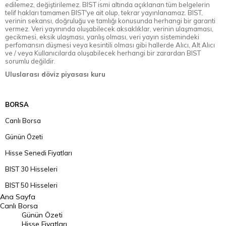
edilemez, değiştirilemez. BIST ismi altında açıklanan tüm belgelerin
telif hakları tamamen BIST'ye ait olup, tekrar yayınlanamaz. BIST,
verinin sekansı, doğruluğu ve tamlığı konusunda herhangi bir garanti
vermez. Veri yayınında oluşabilecek aksaklıklar, verinin ulaşmaması,
gecikmesi, eksik ulaşması, yanlış olması, veri yayın sistemindeki
perfomansın düşmesi veya kesintili olması gibi hallerde Alıcı, Alt Alıcı
ve / veya Kullanıcılarda oluşabilecek herhangi bir zarardan BIST
sorumlu değildir.
Uluslarası döviz piyasası kuru
BORSA
Canlı Borsa
Günün Özeti
Hisse Senedi Fiyatları
BIST 30 Hisseleri
BIST 50 Hisseleri
Ana Sayfa
BIST 100 Hisseleri
Canlı Borsa
Günün Özeti
En Çok Artan Hisseler
Hisse Fiyatları