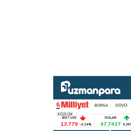
BORSA
DÖVİZ
SÖZLÜK
BIST100
DOLAR
13.779
47,7437
-0,14%
0,25