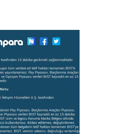
s tarafından 15 dakika gecikmeli sağlanmaktadır.
uşan tüm verilere ait telif hakları tamamen BIST'e
tekrar yayınlanamaz. Pay Piyasası, Borçlanma Araçları
m ve Opsiyon Piyasası verileri BIST kaynaklı en az 15
erdir.
ı Notu
i İletişim Hizmetleri A.Ş. tarafından
ğlanan Pay Piyasası, Borçlanma Araçları Piyasası,
on Piyasası verileri BIST kaynaklı en az 15 dakika
 BIST isim ve logosu Koruma Marka Belgesi altında
iz kullanılamaz, iktibas edilemez, değiştirilemez.
klanan tüm belgelerin telif hakları tamamen BIST'ye
nlanamaz. BIST, verinin sekansı, doğruluğu ve tamlığı