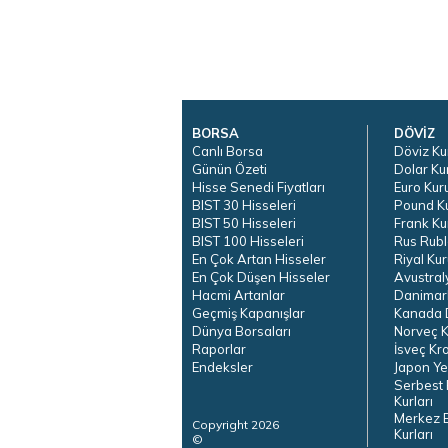
BORSA
DÖVİZ
Canlı Borsa
Döviz Ku
Günün Özeti
Dolar Ku
Hisse Senedi Fiyatları
Euro Kur
BIST 30 Hisseleri
Pound K
BIST 50 Hisseleri
Frank Ku
BIST 100 Hisseleri
Rus Rubl
En Çok Artan Hisseler
Riyal Kur
En Çok Düşen Hisseler
Avustral
Hacmi Artanlar
Danimar
Geçmiş Kapanışlar
Kanada D
Dünya Borsaları
Norveç K
Raporlar
İsveç Kr
Endeksler
Japon Ye
Serbest 
Kurları
Merkez 
Copyright 2026
Kurları
©