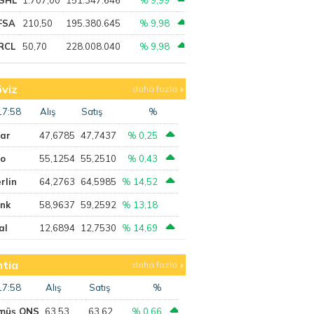
FSA
210,50
195.380.645
% 9,98
RCL
50,70
228.008.040
% 9,98
viz
daha fazla
17:58
Alış
Satış
%
lar
47,6785
47,7437
% 0,25
ro
55,1254
55,2510
% 0,43
rlin
64,2763
64,5985
% 14,52
ank
58,9637
59,2592
% 13,18
al
12,6894
12,7530
% 14,69
tia
daha fazla
17:58
Alış
Satış
%
müş ONS
63,53
63,62
% 0,66