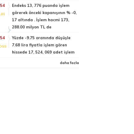
:54
Endeks 13, 776 puanda işlem
görerek önceki kapanışının % -0,
100
17 altında . İşlem hacmi 173,
288.00 milyon TL de
:54
Yüzde -9.75 oranında düşüşle
7.68 lira fiyatla işlem gören
DGS
hissede 17, 524, 069 adet işlem
daha fazla