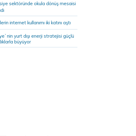
asiye sektöründe okula dönüş mesaisi
dı
lerin internet kullanımı iki katını aştı
ye`nin yurt dışı enerji stratejisi güçlü
lıklarla büyüyor