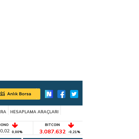
ARA
HESAPLAMA ARAÇLARI
BONO
BITCOIN
0,02
3.087.632
0,00%
-0,21%