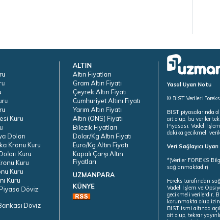
ALTIN
ru
Altın Fiyatları
ru
Gram Altın Fiyatı
Yasal Uyarı Notu
u
Çeyrek Altın Fiyatı
© BİST Verileri Forek
uru
Cumhuriyet Altını Fiyatı
ru
Yarım Altın Fiyatı
BIST piyasalarında ol
esi Kuru
Altın (ONS) Fiyatı
ait olup, bu veriler 
Piyasası, Vadeli İşle
u
Bilezik Fiyatları
dakika gecikmeli veril
ya Doları
Dolar/Kg Altın Fiyatı
ka Kronu Kuru
Euro/Kg Altın Fiyatı
Veri Sağlayıcı Uyar
oları Kuru
Kapalı Çarşı Altın
*(Veriler FOREKS Bilg
Fiyatları
ronu Kuru
sağlanmaktadır)
onu Kuru
UZMANPARA
ni Kuru
Foreks tarafından sa
KÜNYE
Vadeli İşlem ve Opsiy
Piyasa Döviz
gecikmeli verilerdir.
korunmakta olup izins
Bankası Döviz
BIST ismi altında açı
ait olup, tekrar yayı