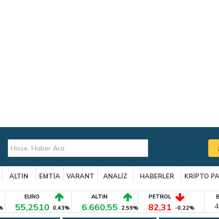
ALTIN
EMTİA
VARANT
ANALİZ
HABERLER
KRİPTO P
EURO
ALTIN
PETROL
55,2510
6.660,55
82,31
4
%
0,43%
2,59%
-0,22%