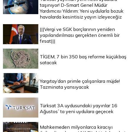
taşınıyor! D-Smart Genel Müdür
Yardımcısı Yıldırım: Yeni uydularla bozuk
havalarda kesintisiz yayın izleyeceğiz
|||Vergi ve SGK borçlarının yeniden
yapılandırılması gerçekten önemli bir
fırsat|||
TİGEM, 7 bin 350 baş reforme küçükbaş
satacak
Yargıtay’dan primle çalışanlara müjde!
Tazminata yansıyacak
Türksat 3A uydusundaki yayınlar 16
Ağustos`ta yeni uydulara geçecek
Mahkemeden milyonlarca kiracıyı