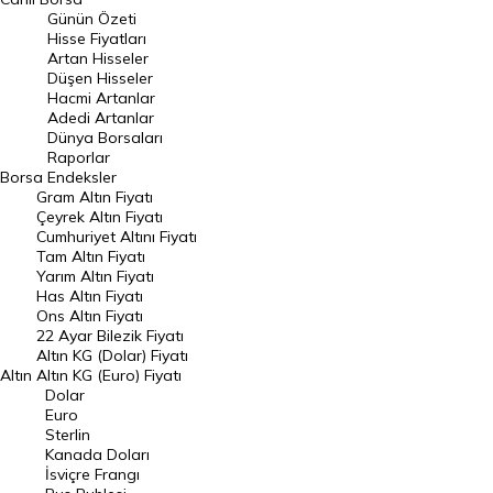
Günün Özeti
En Çok Artan Hisseler
Hisse Fiyatları
Artan Hisseler
En Çok Düşen Hisseler
Düşen Hisseler
Hacmi Artanlar
Hacmi Artanlar
Adedi Artanlar
Geçmiş Kapanışlar
Dünya Borsaları
Raporlar
Dünya Borsaları
Borsa
Endeksler
Gram Altın Fiyatı
Raporlar
Çeyrek Altın Fiyatı
Endeksler
Cumhuriyet Altını Fiyatı
Tam Altın Fiyatı
Yarım Altın Fiyatı
DÖVİZ
Has Altın Fiyatı
Ons Altın Fiyatı
Döviz Kuru
22 Ayar Bilezik Fiyatı
Dolar Kuru
Altın KG (Dolar) Fiyatı
Altın
Altın KG (Euro) Fiyatı
Euro Kuru
Dolar
Euro
Pound Kuru
Sterlin
Kanada Doları
Frank Kuru
İsviçre Frangı