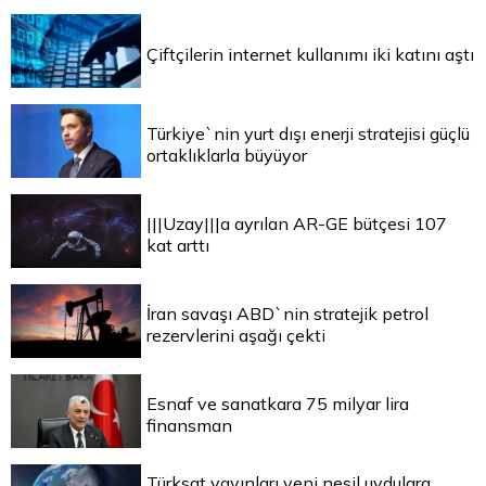
Çiftçilerin internet kullanımı iki katını aştı
Türkiye`nin yurt dışı enerji stratejisi güçlü
ortaklıklarla büyüyor
|||Uzay|||a ayrılan AR-GE bütçesi 107
kat arttı
İran savaşı ABD`nin stratejik petrol
rezervlerini aşağı çekti
Esnaf ve sanatkara 75 milyar lira
finansman
Türksat yayınları yeni nesil uydulara