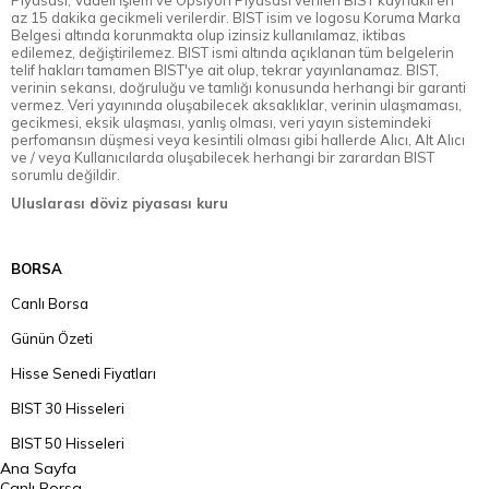
Piyasası, Vadeli İşlem ve Opsiyon Piyasası verileri BIST kaynaklı en
az 15 dakika gecikmeli verilerdir. BIST isim ve logosu Koruma Marka
Belgesi altında korunmakta olup izinsiz kullanılamaz, iktibas
edilemez, değiştirilemez. BIST ismi altında açıklanan tüm belgelerin
telif hakları tamamen BIST'ye ait olup, tekrar yayınlanamaz. BIST,
verinin sekansı, doğruluğu ve tamlığı konusunda herhangi bir garanti
vermez. Veri yayınında oluşabilecek aksaklıklar, verinin ulaşmaması,
gecikmesi, eksik ulaşması, yanlış olması, veri yayın sistemindeki
perfomansın düşmesi veya kesintili olması gibi hallerde Alıcı, Alt Alıcı
ve / veya Kullanıcılarda oluşabilecek herhangi bir zarardan BIST
sorumlu değildir.
Uluslarası döviz piyasası kuru
BORSA
Canlı Borsa
Günün Özeti
Hisse Senedi Fiyatları
BIST 30 Hisseleri
BIST 50 Hisseleri
Ana Sayfa
BIST 100 Hisseleri
Canlı Borsa