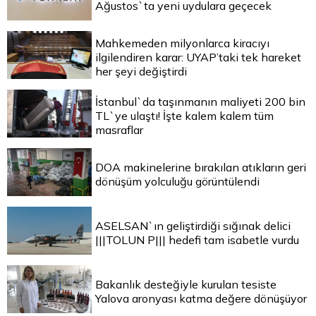
Ağustos`ta yeni uydulara geçecek
Mahkemeden milyonlarca kiracıyı
ilgilendiren karar: UYAP’taki tek hareket
her şeyi değiştirdi
İstanbul`da taşınmanın maliyeti 200 bin
TL`ye ulaştı! İşte kalem kalem tüm
masraflar
DOA makinelerine bırakılan atıkların geri
dönüşüm yolculuğu görüntülendi
ASELSAN`ın geliştirdiği sığınak delici
|||TOLUN P||| hedefi tam isabetle vurdu
Bakanlık desteğiyle kurulan tesiste
Yalova aronyası katma değere dönüşüyor