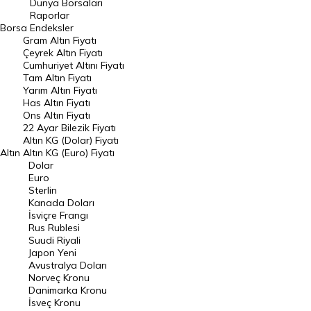
Dünya Borsaları
Raporlar
Dünya Borsaları
Borsa
Endeksler
Gram Altın Fiyatı
Raporlar
Çeyrek Altın Fiyatı
Endeksler
Cumhuriyet Altını Fiyatı
Tam Altın Fiyatı
Yarım Altın Fiyatı
DÖVİZ
Has Altın Fiyatı
Ons Altın Fiyatı
Döviz Kuru
22 Ayar Bilezik Fiyatı
Dolar Kuru
Altın KG (Dolar) Fiyatı
Altın
Altın KG (Euro) Fiyatı
Euro Kuru
Dolar
Euro
Pound Kuru
Sterlin
Kanada Doları
Frank Kuru
İsviçre Frangı
Riyal Kuru
Rus Rublesi
Suudi Riyali
Avustralya Doları
Japon Yeni
Avustralya Doları
Danimarka Kronu Kuru
Norveç Kronu
Danimarka Kronu
Kanada Doları Kuru
İsveç Kronu