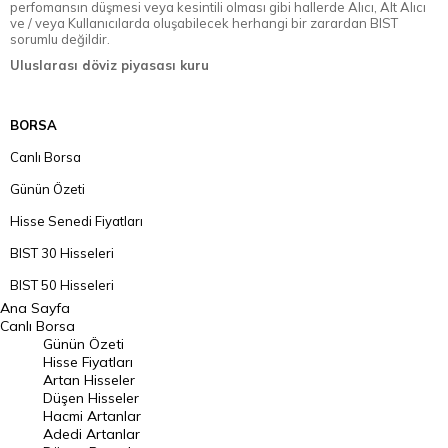
perfomansın düşmesi veya kesintili olması gibi hallerde Alıcı, Alt Alıcı
ve / veya Kullanıcılarda oluşabilecek herhangi bir zarardan BIST
sorumlu değildir.
Uluslarası döviz piyasası kuru
BORSA
Canlı Borsa
Günün Özeti
Hisse Senedi Fiyatları
BIST 30 Hisseleri
BIST 50 Hisseleri
Ana Sayfa
BIST 100 Hisseleri
Canlı Borsa
Günün Özeti
En Çok Artan Hisseler
Hisse Fiyatları
Artan Hisseler
En Çok Düşen Hisseler
Düşen Hisseler
Hacmi Artanlar
Hacmi Artanlar
Adedi Artanlar
Geçmiş Kapanışlar