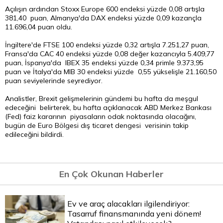
Açılışın ardından Stoxx Europe 600 endeksi yüzde 0,08 artışla
381,40 puan, Almanya'da DAX endeksi yüzde 0,09 kazançla
11.696,04 puan oldu.
İngiltere'de FTSE 100 endeksi yüzde 0,32 artışla 7.251,27 puan,
Fransa'da CAC 40 endeksi yüzde 0,08 değer kazancıyla 5.409,77
puan, İspanya'da IBEX 35 endeksi yüzde 0,34 primle 9.373,95
puan ve İtalya'da MIB 30 endeksi yüzde 0,55 yükselişle 21.160,50
puan seviyelerinde seyrediyor.
Analistler, Brexit gelişmelerinin gündemi bu hafta da meşgul
edeceğini belirterek, bu hafta açıklanacak ABD Merkez Bankası
(Fed) faiz kararının piyasaların odak noktasında olacağını,
bugün de
Euro
Bölgesi dış ticaret dengesi verisinin takip
edileceğini bildirdi.
En Çok Okunan Haberler
Ev ve araç alacakları ilgilendiriyor:
Tasarruf finansmanında yeni dönem!