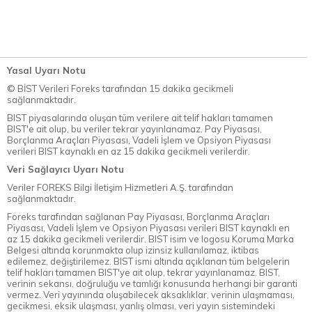
Yasal Uyarı Notu
© BİST Verileri Foreks tarafından 15 dakika gecikmeli
sağlanmaktadır.
BIST piyasalarında oluşan tüm verilere ait telif hakları tamamen
BIST'e ait olup, bu veriler tekrar yayınlanamaz. Pay Piyasası,
Borçlanma Araçları Piyasası, Vadeli İşlem ve Opsiyon Piyasası
verileri BIST kaynaklı en az 15 dakika gecikmeli verilerdir.
Veri Sağlayıcı Uyarı Notu
Veriler FOREKS Bilgi İletişim Hizmetleri A.Ş. tarafından
sağlanmaktadır.
Foreks tarafından sağlanan Pay Piyasası, Borçlanma Araçları
Piyasası, Vadeli İşlem ve Opsiyon Piyasası verileri BIST kaynaklı en
az 15 dakika gecikmeli verilerdir. BIST isim ve logosu Koruma Marka
Belgesi altında korunmakta olup izinsiz kullanılamaz, iktibas
edilemez, değiştirilemez. BIST ismi altında açıklanan tüm belgelerin
telif hakları tamamen BIST'ye ait olup, tekrar yayınlanamaz. BIST,
verinin sekansı, doğruluğu ve tamlığı konusunda herhangi bir garanti
vermez. Veri yayınında oluşabilecek aksaklıklar, verinin ulaşmaması,
gecikmesi, eksik ulaşması, yanlış olması, veri yayın sistemindeki