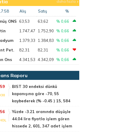
tia
daha fazla
17:58
Alış
Satış
%
müş ONS
63,53
63,62
% 0,66
tin
1.747,47
1.752,90
% 0,66
ladyum
1.379,33
1.384,83
% 0,66
nt Pet.
82,31
82,31
% 0,66
ın Ons
4.341,53
4.342,09
% 0,66
ans Raporu
:59
BIST 30 endeksi dünkü
kapanışına göre -70, 55
030
kaybederek (% -0.45 ) 15, 584
:56
Yüzde -3.21 oranında düşüşle
44.04 lira fiyatla işlem gören
HOL
hissede 2, 601, 347 adet işlem