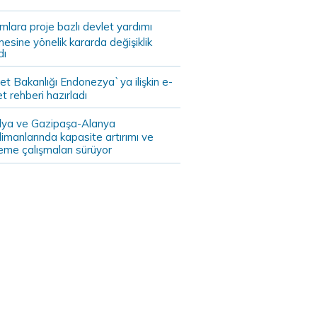
ımlara proje bazlı devlet yardımı
mesine yönelik kararda değişiklik
dı
et Bakanlığı Endonezya`ya ilişkin e-
et rehberi hazırladı
lya ve Gazipaşa-Alanya
imanlarında kapasite artırımı ve
eme çalışmaları sürüyor