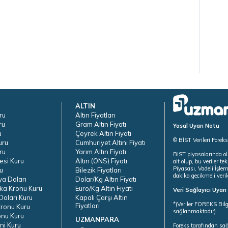
ALTIN
ru
Altın Fiyatları
ru
Gram Altın Fiyatı
Yasal Uyarı Notu
u
Çeyrek Altın Fiyatı
© BİST Verileri Forek
uru
Cumhuriyet Altını Fiyatı
ru
Yarım Altın Fiyatı
BIST piyasalarında ol
esi Kuru
Altın (ONS) Fiyatı
ait olup, bu veriler 
Piyasası, Vadeli İşle
u
Bilezik Fiyatları
dakika gecikmeli veril
ya Doları
Dolar/Kg Altın Fiyatı
ka Kronu Kuru
Euro/Kg Altın Fiyatı
Veri Sağlayıcı Uyar
oları Kuru
Kapalı Çarşı Altın
*(Veriler FOREKS Bilg
Fiyatları
ronu Kuru
sağlanmaktadır)
onu Kuru
UZMANPARA
ni Kuru
Foreks tarafından sa