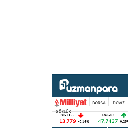
BORSA
DÖVİZ
SÖZLÜK
BIST100
DOLAR
13.779
47,7437
-0,14%
0,25