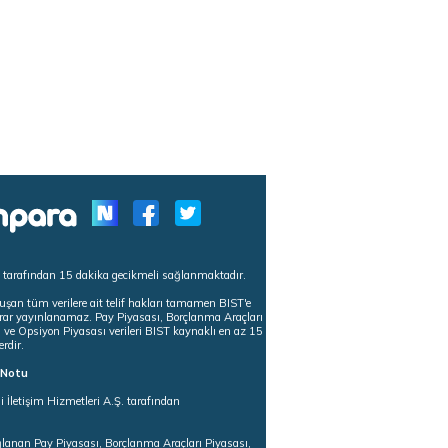
s tarafından 15 dakika gecikmeli sağlanmaktadır.
uşan tüm verilere ait telif hakları tamamen BIST'e
tekrar yayınlanamaz. Pay Piyasası, Borçlanma Araçları
m ve Opsiyon Piyasası verileri BIST kaynaklı en az 15
erdir.
ı Notu
i İletişim Hizmetleri A.Ş. tarafından
ğlanan Pay Piyasası, Borçlanma Araçları Piyasası,