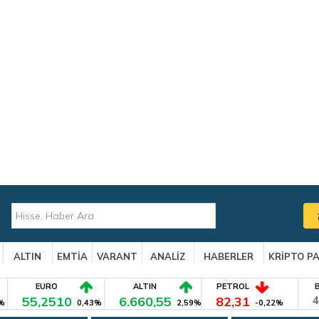
ALTIN
EMTİA
VARANT
ANALİZ
HABERLER
KRİPTO P
EURO
ALTIN
PETROL
55,2510
6.660,55
82,31
4
%
0,43%
2,59%
-0,22%