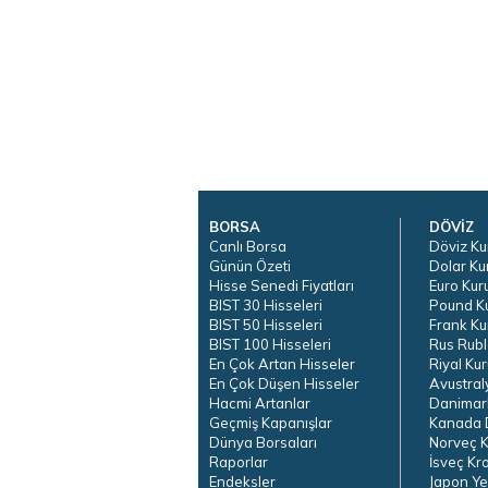
BORSA
DÖVİZ
Canlı Borsa
Döviz Ku
Günün Özeti
Dolar Ku
Hisse Senedi Fiyatları
Euro Kur
BIST 30 Hisseleri
Pound K
BIST 50 Hisseleri
Frank Ku
BIST 100 Hisseleri
Rus Rubl
En Çok Artan Hisseler
Riyal Kur
En Çok Düşen Hisseler
Avustral
Hacmi Artanlar
Danimar
Geçmiş Kapanışlar
Kanada D
Dünya Borsaları
Norveç K
Raporlar
İsveç Kr
Endeksler
Japon Ye