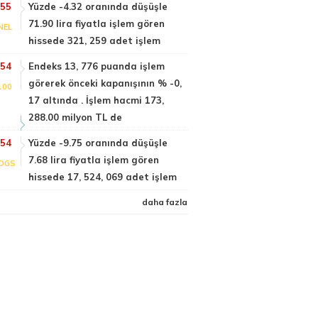
:55
Yüzde -4.32 oranında düşüşle
71.90 lira fiyatla işlem gören
NEL
hissede 321, 259 adet işlem
:54
Endeks 13, 776 puanda işlem
görerek önceki kapanışının % -0,
100
17 altında . İşlem hacmi 173,
288.00 milyon TL de
:54
Yüzde -9.75 oranında düşüşle
7.68 lira fiyatla işlem gören
DGS
hissede 17, 524, 069 adet işlem
daha fazla