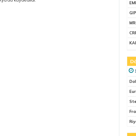
EM
GI
MR
CR
KA
Dö
Do
Eu
Ste
Fr
Riy