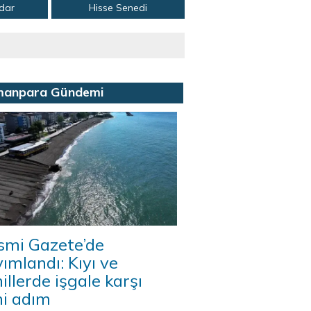
adar
Hisse Senedi
manpara Gündemi
smi Gazete’de
ımlandı: Kıyı ve
illerde işgale karşı
ni adım