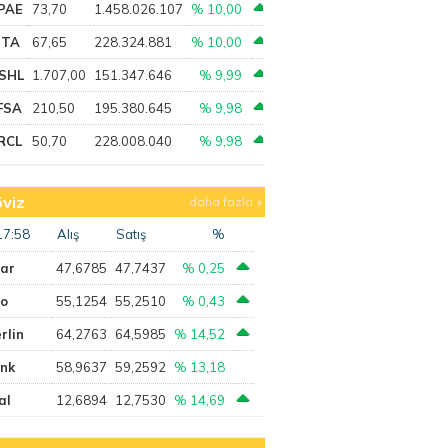
PAE
73,70
1.458.026.107
% 10,00
PTA
67,65
228.324.881
% 10,00
SHL
1.707,00
151.347.646
% 9,99
FSA
210,50
195.380.645
% 9,98
RCL
50,70
228.008.040
% 9,98
viz
daha fazla
17:58
Alış
Satış
%
lar
47,6785
47,7437
% 0,25
ro
55,1254
55,2510
% 0,43
rlin
64,2763
64,5985
% 14,52
ank
58,9637
59,2592
% 13,18
al
12,6894
12,7530
% 14,69