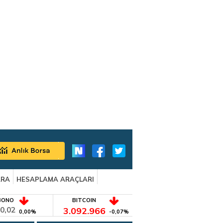
ARA
HESAPLAMA ARAÇLARI
BONO
BITCOIN
0,02
3.092.966
0,00%
-0,07%