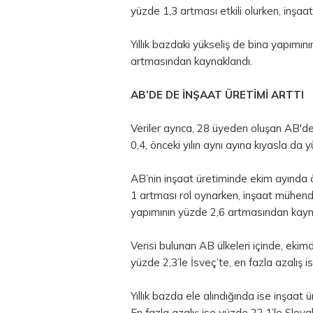
yüzde 1,3 artması etkili olurken, inşaa
Yıllık bazdaki yükseliş de bina yapımın
artmasından kaynaklandı.
AB’DE DE İNŞAAT ÜRETİMİ ARTTI
Veriler ayrıca, 28 üyeden oluşan AB'd
0,4, önceki yılın aynı ayına kıyasla da 
AB’nin inşaat üretiminde ekim ayında ö
1 artması rol oynarken, inşaat mühendisl
yapımının yüzde 2,6 artmasından kayna
Verisi bulunan AB ülkeleri içinde, ekim
yüzde 2,3’le İsveç’te, en fazla azalış 
Yıllık bazda ele alındığında ise inşaat 
En fazla azalış ise yüzde 22,1’le Slova