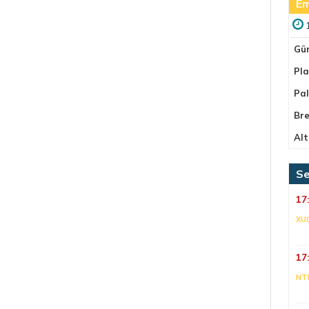
Em
Gü
Pla
Pa
Bre
Alt
Se
17
XU
17
NT