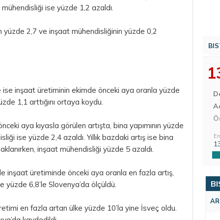
t mühendisliği ise yüzde 1,2 azaldı.
ın yüzde 2,7 ve inşaat mühendisliğinin yüzde 0,2
BIS
1
e ise inşaat üretiminin ekimde önceki aya oranla yüzde
D
yüzde 1,1 arttığını ortaya koydu.
Aç
Ö
nceki aya kıyasla görülen artışta, bina yapımının yüzde
iği ise yüzde 2,4 azaldı. Yıllık bazdaki artış ise bina
En
1
klanırken, inşaat mühendisliği yüzde 5 azaldı.
de inşaat üretiminde önceki aya oranla en fazla artış,
BI
ise yüzde 6,8’le Slovenya’da ölçüldü.
AR
üretimi en fazla artan ülke yüzde 10’la yine İsveç oldu.
kya’da kaydedildi.