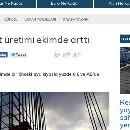
ar Ne Kadar
Euro Ne Kadar
Altın Ne K
GÜNCEL
UZMAN YORUMLARI
PİYASA TAKVİMİ
 üretimi ekimde arttı
uz
imde bir önceki aya kıyasla yüzde 0,8 ve AB’de
Re
yay
sah
ye