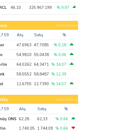
RCL
46,10
325.967.199
% 9,97
viz
daha fazla
17:59
Alış
Satış
%
lar
47,6963
47,7085
% 0,18
ro
54,9810
55,0438
% 0,06
rlin
64,0262
64,3471
% 14,07
ank
58,5552
58,8487
% 12,39
al
12,6755
12,7390
% 14,57
tia
daha fazla
17:59
Alış
Satış
%
müş ONS
62,28
62,33
% 0,66
tin
1.740,05
1.744,09
% 0,66