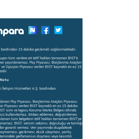
s tarafından 15 dakika gecikmeli sağlanmaktadır.
uşan tüm verilere ait telif hakları tamamen BIST'e
tekrar yayınlanamaz. Pay Piyasası, Borçlanma Araçları
m ve Opsiyon Piyasası verileri BIST kaynaklı en az 15
erdir.
ı Notu
i İletişim Hizmetleri A.Ş. tarafından
ğlanan Pay Piyasası, Borçlanma Araçları Piyasası,
on Piyasası verileri BIST kaynaklı en az 15 dakika
 BIST isim ve logosu Koruma Marka Belgesi altında
iz kullanılamaz, iktibas edilemez, değiştirilemez.
klanan tüm belgelerin telif hakları tamamen BIST'ye
nlanamaz. BIST, verinin sekansı, doğruluğu ve tamlığı
ir garanti vermez. Veri yayınında oluşabilecek
ulaşmaması, gecikmesi, eksik ulaşması, yanlış
stemindeki perfomansın düşmesi veya kesintili