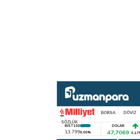
BORSA
DÖVİZ
SÖZLÜK
BIST100
DOLAR
13.799
47,7069
0,00%
0,17