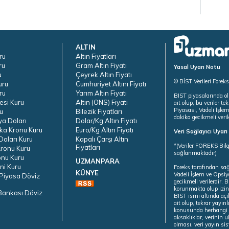
ALTIN
ru
Altın Fiyatları
ru
Gram Altın Fiyatı
Yasal Uyarı Notu
u
Çeyrek Altın Fiyatı
© BİST Verileri Forek
uru
Cumhuriyet Altını Fiyatı
ru
Yarım Altın Fiyatı
BIST piyasalarında ol
esi Kuru
Altın (ONS) Fiyatı
ait olup, bu veriler 
Piyasası, Vadeli İşle
u
Bilezik Fiyatları
dakika gecikmeli veril
ya Doları
Dolar/Kg Altın Fiyatı
ka Kronu Kuru
Euro/Kg Altın Fiyatı
Veri Sağlayıcı Uyar
oları Kuru
Kapalı Çarşı Altın
*(Veriler FOREKS Bilg
Fiyatları
ronu Kuru
sağlanmaktadır)
onu Kuru
UZMANPARA
ni Kuru
Foreks tarafından sa
KÜNYE
Vadeli İşlem ve Opsiy
Piyasa Döviz
gecikmeli verilerdir.
korunmakta olup izins
Bankası Döviz
BIST ismi altında açı
ait olup, tekrar yayı
konusunda herhangi b
aksaklıklar, verinin 
olması, veri yayın si