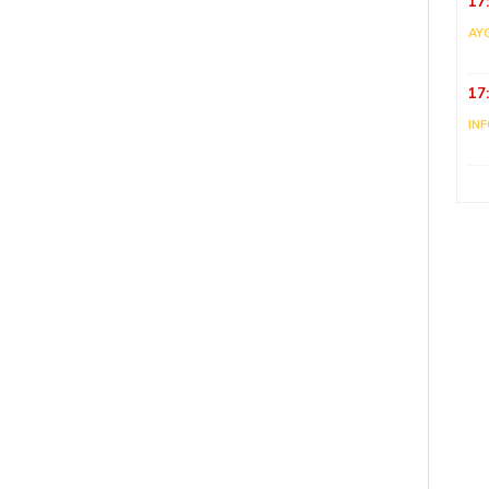
17
AY
17
IN