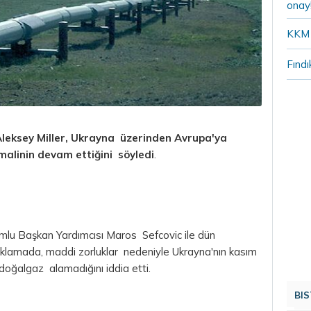
onay
KKM 
Fındı
leksey Miller, Ukrayna üzerinden Avrupa'ya
malinin devam ettiğini söyledi
.
lu Başkan Yardımcısı Maros Sefcovic ile dün
ıklamada, maddi zorluklar nedeniyle Ukrayna'nın kasım
 doğalgaz alamadığını iddia etti.
BIS