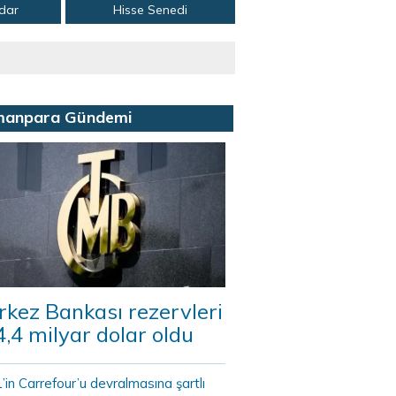
adar
Hisse Senedi
manpara Gündemi
kez Bankası rezervleri
,4 milyar dolar oldu
in Carrefour’u devralmasına şartlı