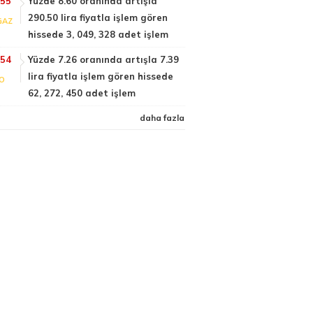
:55
Yüzde 8.60 oranında artışla
290.50 lira fiyatla işlem gören
GAZ
hissede 3, 049, 328 adet işlem
:54
Yüzde 7.26 oranında artışla 7.39
lira fiyatla işlem gören hissede
FO
62, 272, 450 adet işlem
daha fazla