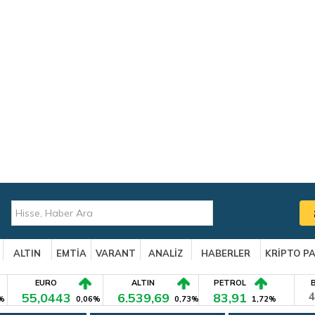
ALTIN
EMTİA
VARANT
ANALİZ
HABERLER
KRİPTO P
EURO
ALTIN
PETROL
55,0443
6.539,69
83,91
4
%
0,06%
0,73%
1,72%