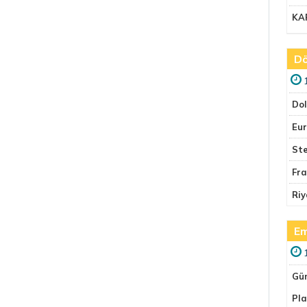
KA
Dö
Do
Eu
Ste
Fr
Riy
Em
Gü
Pla