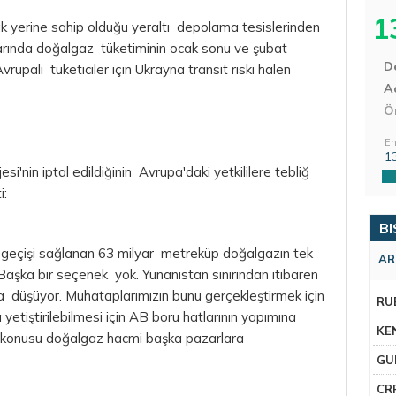
1
 yerine sahip olduğu yeraltı depolama tesislerinden
ylarında doğalgaz tüketiminin ocak sonu ve şubat
D
upalı tüketiciler için Ukrayna transit riski halen
Aç
Ö
En
1
'nin iptal edildiğinin Avrupa'daki yetkililere tebliğ
i:
BI
t geçişi sağlanan 63 milyar metreküp doğalgazın tek
AR
 Başka bir seçenek yok. Yunanistan sınırından itibaren
ara düşüyor. Muhataplarımızın bunu gerçekleştirmek için
RU
yetiştirilebilmesi için AB boru hatlarının yapımına
KE
z konusu doğalgaz hacmi başka pazarlara
GU
CR