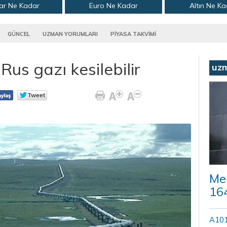
ar Ne Kadar
Euro Ne Kadar
Altın Ne K
GÜNCEL
UZMAN YORUMLARI
PİYASA TAKVİMİ
us gazı kesilebilir
uz
Mer
164
A101’