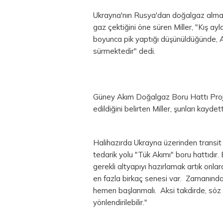
Ukrayna'nın Rusya'dan doğalgaz almak
gaz çektiğini öne süren Miller, "Kış a
boyunca pik yaptığı düşünüldüğünde, Avr
sürmektedir" dedi.
Güney Akım Doğalgaz Boru Hattı Projesi
edildiğini belirten Miller, şunları kaydett
Halihazırda Ukrayna üzerinden transi
tedarik yolu "Tük Akımı" boru hattıdır.
gerekli altyapıyı hazırlamak artık onl
en fazla birkaç senesi var. Zamanında 
hemen başlanmalı. Aksi takdirde, sö
yönlendirilebilir."