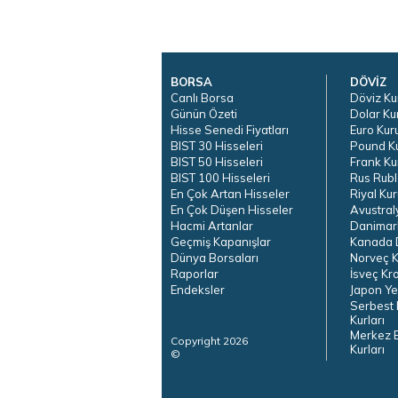
BORSA
DÖVİZ
Canlı Borsa
Döviz Ku
Günün Özeti
Dolar Ku
Hisse Senedi Fiyatları
Euro Kur
BIST 30 Hisseleri
Pound K
BIST 50 Hisseleri
Frank Ku
BIST 100 Hisseleri
Rus Rubl
En Çok Artan Hisseler
Riyal Kur
En Çok Düşen Hisseler
Avustral
Hacmi Artanlar
Danimar
Geçmiş Kapanışlar
Kanada D
Dünya Borsaları
Norveç K
Raporlar
İsveç Kr
Endeksler
Japon Ye
Serbest 
Kurları
Merkez 
Copyright 2026
Kurları
©