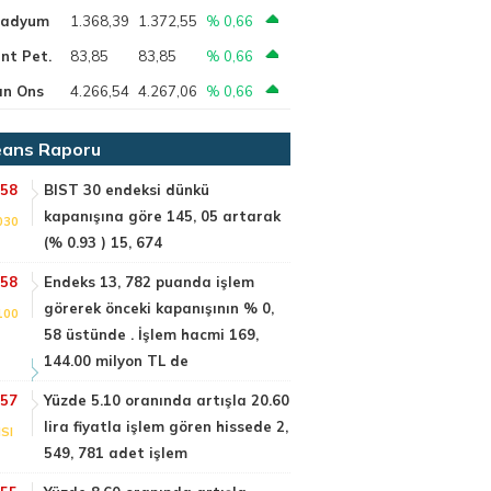
ladyum
1.368,39
1.372,55
% 0,66
nt Pet.
83,85
83,85
% 0,66
ın Ons
4.266,54
4.267,06
% 0,66
ans Raporu
:58
BIST 30 endeksi dünkü
kapanışına göre 145, 05 artarak
030
(% 0.93 ) 15, 674
:58
Endeks 13, 782 puanda işlem
görerek önceki kapanışının % 0,
100
58 üstünde . İşlem hacmi 169,
144.00 milyon TL de
:57
Yüzde 5.10 oranında artışla 20.60
lira fiyatla işlem gören hissede 2,
SI
549, 781 adet işlem