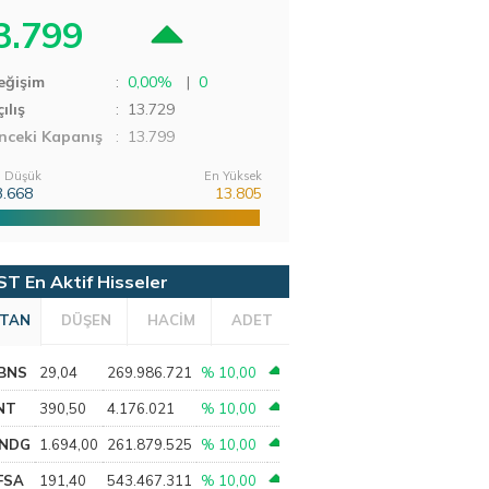
3.799
eğişim
:
0,00%
|
0
ılış
:
13.729
nceki Kapanış
: 13.799
 Düşük
En Yüksek
3.668
13.805
ST En Aktif Hisseler
TAN
DÜŞEN
HACİM
ADET
BNS
29,04
269.986.721
% 10,00
NT
390,50
4.176.021
% 10,00
NDG
1.694,00
261.879.525
% 10,00
FSA
191,40
543.467.311
% 10,00