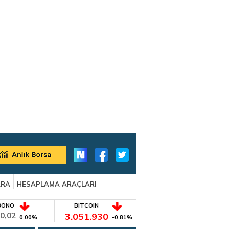
ARA
HESAPLAMA ARAÇLARI
BONO
BITCOIN
0,02
3.051.930
0,00%
-0,81%