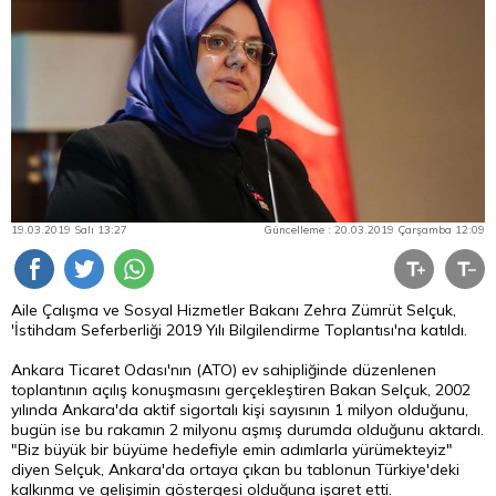
19.03.2019 Salı 13:27
Güncelleme : 20.03.2019 Çarşamba 12:09
Aile Çalışma ve Sosyal Hizmetler Bakanı Zehra Zümrüt Selçuk,
'İstihdam Seferberliği 2019 Yılı Bilgilendirme Toplantısı'na katıldı.
Ankara Ticaret Odası'nın (ATO) ev sahipliğinde düzenlenen
toplantının açılış konuşmasını gerçekleştiren
Bakan
Selçuk, 2002
yılında Ankara'da aktif sigortalı kişi sayısının 1 milyon olduğunu,
bugün ise bu rakamın 2 milyonu aşmış durumda olduğunu aktardı.
"Biz büyük bir büyüme hedefiyle emin adımlarla yürümekteyiz"
diyen Selçuk, Ankara'da ortaya çıkan bu tablonun Türkiye'deki
kalkınma ve gelişimin göstergesi olduğuna işaret etti.