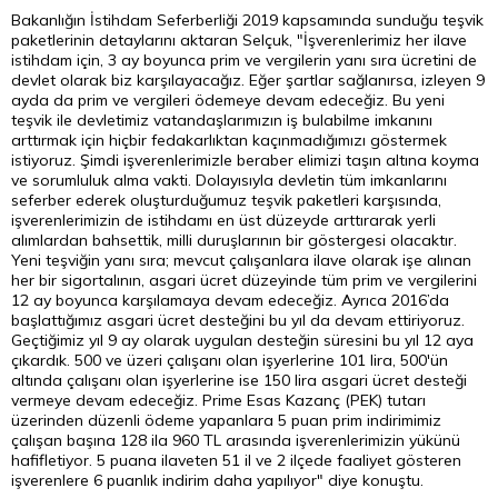
Bakanlığın İstihdam Seferberliği 2019 kapsamında sunduğu teşvik
paketlerinin detaylarını aktaran Selçuk, "İşverenlerimiz her ilave
istihdam için, 3 ay boyunca prim ve vergilerin yanı sıra ücretini de
devlet olarak biz karşılayacağız. Eğer şartlar sağlanırsa, izleyen 9
ayda da prim ve vergileri ödemeye devam edeceğiz. Bu yeni
teşvik ile devletimiz vatandaşlarımızın iş bulabilme imkanını
arttırmak için hiçbir fedakarlıktan kaçınmadığımızı göstermek
istiyoruz. Şimdi işverenlerimizle beraber elimizi taşın altına koyma
ve sorumluluk alma vakti. Dolayısıyla devletin tüm imkanlarını
seferber ederek oluşturduğumuz teşvik paketleri karşısında,
işverenlerimizin de istihdamı en üst düzeyde arttırarak yerli
alımlardan bahsettik, milli duruşlarının bir göstergesi olacaktır.
Yeni teşviğin yanı sıra; mevcut çalışanlara ilave olarak işe alınan
her bir sigortalının, asgari ücret düzeyinde tüm prim ve vergilerini
12 ay boyunca karşılamaya devam edeceğiz. Ayrıca 2016’da
başlattığımız asgari ücret desteğini bu yıl da devam ettiriyoruz.
Geçtiğimiz yıl 9 ay olarak uygulan desteğin süresini bu yıl 12 aya
çıkardık. 500 ve üzeri çalışanı olan işyerlerine 101 lira, 500'ün
altında çalışanı olan işyerlerine ise 150
lira
asgari ücret desteği
vermeye devam edeceğiz. Prime Esas Kazanç (PEK) tutarı
üzerinden düzenli ödeme yapanlara 5 puan prim indirimimiz
çalışan başına 128 ila 960
TL
arasında işverenlerimizin yükünü
hafifletiyor. 5 puana ilaveten 51 il ve 2 ilçede faaliyet gösteren
işverenlere 6 puanlık indirim daha yapılıyor" diye konuştu.