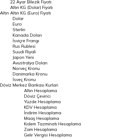
22 Ayar Bilezik Fiyatı
Dolar Kuru
Altın KG (Dolar) Fiyatı
Altın
Altın KG (Euro) Fiyatı
Euro Kuru
Dolar
Euro
Pound Kuru
Sterlin
Kanada Doları
Frank Kuru
İsviçre Frangı
Riyal Kuru
Rus Rublesi
Suudi Riyali
Avustralya Doları
Japon Yeni
Avustralya Doları
Danimarka Kronu Kuru
Norveç Kronu
Danimarka Kronu
Kanada Doları Kuru
İsveç Kronu
Döviz
Merkez Bankası Kurlari
Norveç Kronu Kuru
Altın Hesaplama
İsveç Kronu Kuru
Döviz Çevirici
Yüzde Hesaplama
Japon Yeni Kuru
KDV Hesaplama
İndirim Hesaplama
Serbest Piyasa Döviz Kurları
Maaş Hesaplama
Kıdem Tazminatı Hesaplama
Merkez Bankası Döviz Kurları
Zam Hesaplama
Gelir Vergisi Hesaplama
ALTIN