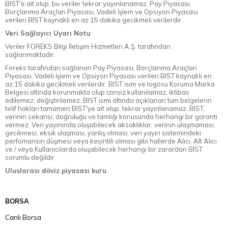
BIST'e ait olup, bu veriler tekrar yayınlanamaz. Pay Piyasası,
Borçlanma Araçları Piyasası, Vadeli İşlem ve Opsiyon Piyasası
verileri BIST kaynaklı en az 15 dakika gecikmeli verilerdir.
Veri Sağlayıcı Uyarı Notu
Veriler FOREKS Bilgi İletişim Hizmetleri A.Ş. tarafından
sağlanmaktadır.
Foreks tarafından sağlanan Pay Piyasası, Borçlanma Araçları
Piyasası, Vadeli İşlem ve Opsiyon Piyasası verileri BIST kaynaklı en
az 15 dakika gecikmeli verilerdir. BIST isim ve logosu Koruma Marka
Belgesi altında korunmakta olup izinsiz kullanılamaz, iktibas
edilemez, değiştirilemez. BIST ismi altında açıklanan tüm belgelerin
telif hakları tamamen BIST'ye ait olup, tekrar yayınlanamaz. BIST,
verinin sekansı, doğruluğu ve tamlığı konusunda herhangi bir garanti
vermez. Veri yayınında oluşabilecek aksaklıklar, verinin ulaşmaması,
gecikmesi, eksik ulaşması, yanlış olması, veri yayın sistemindeki
perfomansın düşmesi veya kesintili olması gibi hallerde Alıcı, Alt Alıcı
ve / veya Kullanıcılarda oluşabilecek herhangi bir zarardan BIST
sorumlu değildir.
Uluslarası döviz piyasası kuru
BORSA
Canlı Borsa