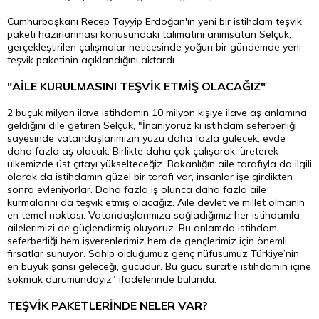
Cumhurbaşkanı Recep Tayyip Erdoğan'ın yeni bir istihdam teşvik
paketi hazırlanması konusundaki talimatını anımsatan Selçuk,
gerçekleştirilen çalışmalar neticesinde yoğun bir gündemde yeni
teşvik paketinin açıklandığını aktardı.
"AİLE KURULMASINI TEŞVİK ETMİŞ OLACAĞIZ"
2 buçuk milyon ilave istihdamın 10 milyon kişiye ilave aş anlamına
geldiğini dile getiren Selçuk, "İnanıyoruz ki istihdam seferberliği
sayesinde vatandaşlarımızın yüzü daha fazla gülecek, evde
daha fazla aş olacak. Birlikte daha çok çalışarak, üreterek
ülkemizde üst çıtayı yükselteceğiz. Bakanlığın aile tarafıyla da ilgili
olarak da istihdamın güzel bir tarafı var, insanlar işe girdikten
sonra evleniyorlar. Daha fazla iş olunca daha fazla aile
kurmalarını da teşvik etmiş olacağız. Aile devlet ve millet olmanın
en temel noktası. Vatandaşlarımıza sağladığımız her istihdamla
ailelerimizi de güçlendirmiş oluyoruz. Bu anlamda istihdam
seferberliği hem işverenlerimiz hem de gençlerimiz için önemli
fırsatlar sunuyor. Sahip olduğumuz genç nüfusumuz Türkiye’nin
en büyük şansı geleceği, gücüdür. Bu gücü süratle istihdamın içine
sokmak durumundayız" ifadelerinde bulundu.
TEŞVİK PAKETLERİNDE NELER VAR?