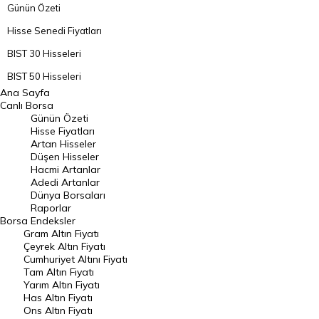
Günün Özeti
Hisse Senedi Fiyatları
BIST 30 Hisseleri
BIST 50 Hisseleri
Ana Sayfa
BIST 100 Hisseleri
Canlı Borsa
Günün Özeti
En Çok Artan Hisseler
Hisse Fiyatları
Artan Hisseler
En Çok Düşen Hisseler
Düşen Hisseler
Hacmi Artanlar
Hacmi Artanlar
Adedi Artanlar
Geçmiş Kapanışlar
Dünya Borsaları
Raporlar
Dünya Borsaları
Borsa
Endeksler
Gram Altın Fiyatı
Raporlar
Çeyrek Altın Fiyatı
Endeksler
Cumhuriyet Altını Fiyatı
Tam Altın Fiyatı
Yarım Altın Fiyatı
DÖVİZ
Has Altın Fiyatı
Ons Altın Fiyatı
Döviz Kuru