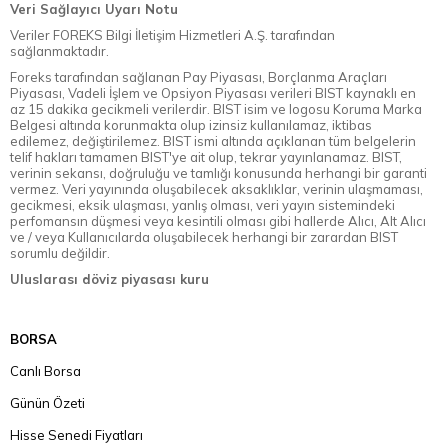
Veri Sağlayıcı Uyarı Notu
Veriler FOREKS Bilgi İletişim Hizmetleri A.Ş. tarafından
sağlanmaktadır.
Foreks tarafından sağlanan Pay Piyasası, Borçlanma Araçları
Piyasası, Vadeli İşlem ve Opsiyon Piyasası verileri BIST kaynaklı en
az 15 dakika gecikmeli verilerdir. BIST isim ve logosu Koruma Marka
Belgesi altında korunmakta olup izinsiz kullanılamaz, iktibas
edilemez, değiştirilemez. BIST ismi altında açıklanan tüm belgelerin
telif hakları tamamen BIST'ye ait olup, tekrar yayınlanamaz. BIST,
verinin sekansı, doğruluğu ve tamlığı konusunda herhangi bir garanti
vermez. Veri yayınında oluşabilecek aksaklıklar, verinin ulaşmaması,
gecikmesi, eksik ulaşması, yanlış olması, veri yayın sistemindeki
perfomansın düşmesi veya kesintili olması gibi hallerde Alıcı, Alt Alıcı
ve / veya Kullanıcılarda oluşabilecek herhangi bir zarardan BIST
sorumlu değildir.
Uluslarası döviz piyasası kuru
BORSA
Canlı Borsa
Günün Özeti
Hisse Senedi Fiyatları