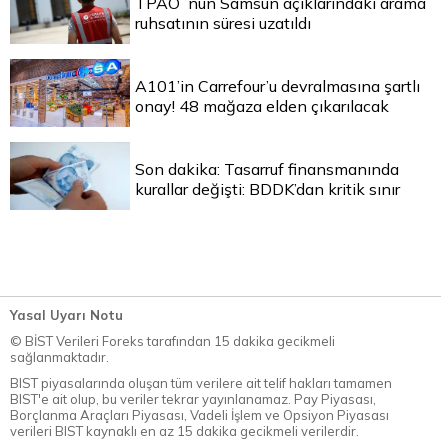
TPAO`nun Samsun açıklarındaki arama
ruhsatının süresi uzatıldı
A101’in Carrefour’u devralmasına şartlı
onay! 48 mağaza elden çıkarılacak
Son dakika: Tasarruf finansmanında
kurallar değişti: BDDK’dan kritik sınır
Yasal Uyarı Notu
© BİST Verileri Foreks tarafından 15 dakika gecikmeli
sağlanmaktadır.
BIST piyasalarında oluşan tüm verilere ait telif hakları tamamen
BIST'e ait olup, bu veriler tekrar yayınlanamaz. Pay Piyasası,
Borçlanma Araçları Piyasası, Vadeli İşlem ve Opsiyon Piyasası
verileri BIST kaynaklı en az 15 dakika gecikmeli verilerdir.