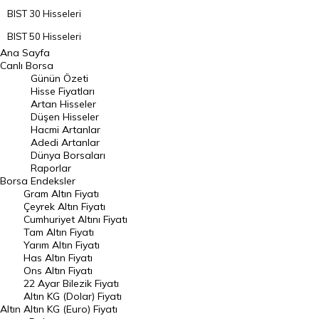
BIST 30 Hisseleri
BIST 50 Hisseleri
Ana Sayfa
BIST 100 Hisseleri
Canlı Borsa
Günün Özeti
En Çok Artan Hisseler
Hisse Fiyatları
Artan Hisseler
En Çok Düşen Hisseler
Düşen Hisseler
Hacmi Artanlar
Hacmi Artanlar
Adedi Artanlar
Geçmiş Kapanışlar
Dünya Borsaları
Raporlar
Dünya Borsaları
Borsa
Endeksler
Gram Altın Fiyatı
Raporlar
Çeyrek Altın Fiyatı
Endeksler
Cumhuriyet Altını Fiyatı
Tam Altın Fiyatı
Yarım Altın Fiyatı
DÖVİZ
Has Altın Fiyatı
Ons Altın Fiyatı
Döviz Kuru
22 Ayar Bilezik Fiyatı
Dolar Kuru
Altın KG (Dolar) Fiyatı
Altın
Altın KG (Euro) Fiyatı
Euro Kuru