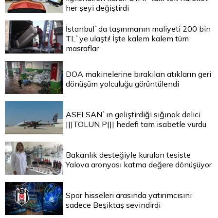
her şeyi değiştirdi
İstanbul`da taşınmanın maliyeti 200 bin
TL`ye ulaştı! İşte kalem kalem tüm
masraflar
DOA makinelerine bırakılan atıkların geri
dönüşüm yolculuğu görüntülendi
ASELSAN`ın geliştirdiği sığınak delici
|||TOLUN P||| hedefi tam isabetle vurdu
Bakanlık desteğiyle kurulan tesiste
Yalova aronyası katma değere dönüşüyor
Spor hisseleri arasında yatırımcısını
sadece Beşiktaş sevindirdi