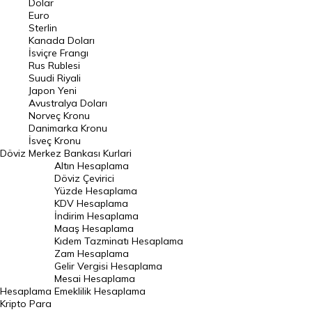
Dolar
Euro
Pound Kuru
Sterlin
Kanada Doları
Frank Kuru
İsviçre Frangı
Riyal Kuru
Rus Rublesi
Suudi Riyali
Avustralya Doları
Japon Yeni
Avustralya Doları
Danimarka Kronu Kuru
Norveç Kronu
Danimarka Kronu
Kanada Doları Kuru
İsveç Kronu
Döviz
Merkez Bankası Kurlari
Norveç Kronu Kuru
Altın Hesaplama
İsveç Kronu Kuru
Döviz Çevirici
Yüzde Hesaplama
Japon Yeni Kuru
KDV Hesaplama
İndirim Hesaplama
Serbest Piyasa Döviz Kurları
Maaş Hesaplama
Kıdem Tazminatı Hesaplama
Merkez Bankası Döviz Kurları
Zam Hesaplama
Gelir Vergisi Hesaplama
ALTIN
Mesai Hesaplama
Hesaplama
Emeklilik Hesaplama
Altın Fiyatları
Kripto Para