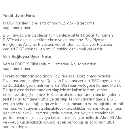
Yasal Uyarı Notu
© BİST Verileri Foreks tarafından 15 dakika gecikmeli
sağlanmaktadır.
BIST piyasalarında oluşan tüm verilere ait telif hakları tamamen
BIST'e ait olup, bu veriler tekrar yayınlanamaz. Pay Piyasası,
Borçlanma Araçları Piyasası, Vadeli İşlem ve Opsiyon Piyasası
verileri BIST kaynaklı en az 15 dakika gecikmeli verilerdir.
Veri Sağlayıcı Uyarı Notu
Veriler FOREKS Bilgi İletişim Hizmetleri A.Ş. tarafından
sağlanmaktadır.
Foreks tarafından sağlanan Pay Piyasası, Borçlanma Araçları
Piyasası, Vadeli İşlem ve Opsiyon Piyasası verileri BIST kaynaklı en
az 15 dakika gecikmeli verilerdir. BIST isim ve logosu Koruma Marka
Belgesi altında korunmakta olup izinsiz kullanılamaz, iktibas
edilemez, değiştirilemez. BIST ismi altında açıklanan tüm belgelerin
telif hakları tamamen BIST'ye ait olup, tekrar yayınlanamaz. BIST,
verinin sekansı, doğruluğu ve tamlığı konusunda herhangi bir garanti
vermez. Veri yayınında oluşabilecek aksaklıklar, verinin ulaşmaması,
gecikmesi, eksik ulaşması, yanlış olması, veri yayın sistemindeki
perfomansın düşmesi veya kesintili olması gibi hallerde Alıcı, Alt Alıcı
ve / veya Kullanıcılarda oluşabilecek herhangi bir zarardan BIST
sorumlu değildir.