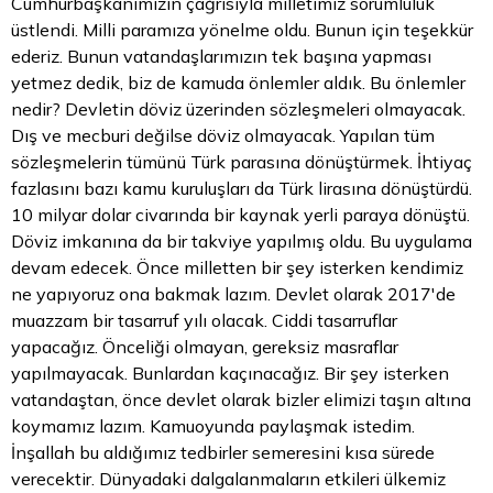
Cumhurbaşkanımızın çağrısıyla milletimiz sorumluluk
üstlendi. Milli paramıza yönelme oldu. Bunun için teşekkür
ederiz. Bunun vatandaşlarımızın tek başına yapması
yetmez dedik, biz de kamuda önlemler aldık. Bu önlemler
nedir? Devletin
döviz
üzerinden sözleşmeleri olmayacak.
Dış ve mecburi değilse döviz olmayacak. Yapılan tüm
sözleşmelerin tümünü Türk parasına dönüştürmek. İhtiyaç
fazlasını bazı kamu kuruluşları da Türk lirasına dönüştürdü.
10 milyar dolar civarında bir kaynak yerli paraya dönüştü.
Döviz imkanına da bir takviye yapılmış oldu. Bu uygulama
devam edecek. Önce milletten bir şey isterken kendimiz
ne yapıyoruz ona bakmak lazım. Devlet olarak 2017'de
muazzam bir tasarruf yılı olacak. Ciddi tasarruflar
yapacağız. Önceliği olmayan, gereksiz masraflar
yapılmayacak. Bunlardan kaçınacağız. Bir şey isterken
vatandaştan, önce devlet olarak bizler elimizi taşın altına
koymamız lazım. Kamuoyunda paylaşmak istedim.
İnşallah bu aldığımız tedbirler semeresini kısa sürede
verecektir. Dünyadaki dalgalanmaların etkileri ülkemiz