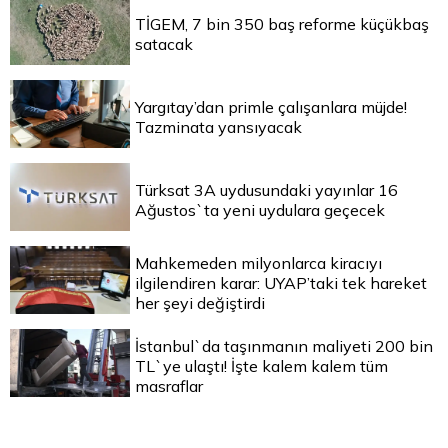
TİGEM, 7 bin 350 baş reforme küçükbaş
satacak
Yargıtay’dan primle çalışanlara müjde!
Tazminata yansıyacak
Türksat 3A uydusundaki yayınlar 16
Ağustos`ta yeni uydulara geçecek
Mahkemeden milyonlarca kiracıyı
ilgilendiren karar: UYAP’taki tek hareket
her şeyi değiştirdi
İstanbul`da taşınmanın maliyeti 200 bin
TL`ye ulaştı! İşte kalem kalem tüm
masraflar