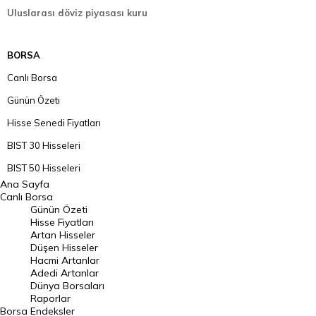
Uluslarası döviz piyasası kuru
BORSA
Canlı Borsa
Günün Özeti
Hisse Senedi Fiyatları
BIST 30 Hisseleri
BIST 50 Hisseleri
Ana Sayfa
BIST 100 Hisseleri
Canlı Borsa
Günün Özeti
En Çok Artan Hisseler
Hisse Fiyatları
Artan Hisseler
En Çok Düşen Hisseler
Düşen Hisseler
Hacmi Artanlar
Hacmi Artanlar
Adedi Artanlar
Geçmiş Kapanışlar
Dünya Borsaları
Raporlar
Dünya Borsaları
Borsa
Endeksler