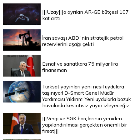
|||Uzay|||a ayrılan AR-GE bütçesi 107
kat arttı
İran savaşı ABD`nin stratejik petrol
rezervlerini aşağı çekti
Esnaf ve sanatkara 75 milyar lira
finansman
Türksat yayınları yeni nesil uydulara
taşınıyor! D-Smart Genel Müdür
Yardımcısı Yıldırım: Yeni uydularla bozuk
havalarda kesintisiz yayın izleyeceğiz
|||Vergi ve SGK borçlarının yeniden
yapılandırılması gerçekten önemli bir
fırsat|||