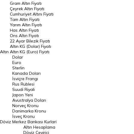
Gram Altın Fiyatı
Raporlar
Çeyrek Altın Fiyatı
Endeksler
Cumhuriyet Altını Fiyatı
Tam Altın Fiyatı
Yarım Altın Fiyatı
DÖVİZ
Has Altın Fiyatı
Ons Altın Fiyatı
Döviz Kuru
22 Ayar Bilezik Fiyatı
Dolar Kuru
Altın KG (Dolar) Fiyatı
Altın
Altın KG (Euro) Fiyatı
Euro Kuru
Dolar
Euro
Pound Kuru
Sterlin
Kanada Doları
Frank Kuru
İsviçre Frangı
Riyal Kuru
Rus Rublesi
Suudi Riyali
Avustralya Doları
Japon Yeni
Avustralya Doları
Danimarka Kronu Kuru
Norveç Kronu
Danimarka Kronu
Kanada Doları Kuru
İsveç Kronu
Döviz
Merkez Bankası Kurlari
Norveç Kronu Kuru
Altın Hesaplama
İsveç Kronu Kuru
Döviz Çevirici