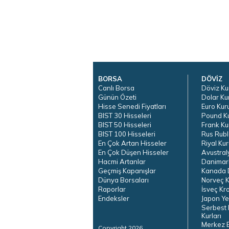
BORSA
DÖVİZ
Canlı Borsa
Döviz Ku
Günün Özeti
Dolar Ku
Hisse Senedi Fiyatları
Euro Kur
BIST 30 Hisseleri
Pound K
BIST 50 Hisseleri
Frank Ku
BIST 100 Hisseleri
Rus Rubl
En Çok Artan Hisseler
Riyal Kur
En Çok Düşen Hisseler
Avustral
Hacmi Artanlar
Danimar
Geçmiş Kapanışlar
Kanada D
Dünya Borsaları
Norveç K
Raporlar
İsveç Kr
Endeksler
Japon Ye
Serbest 
Kurları
Merkez 
Copyright 2026