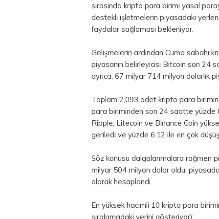
sırasında kripto para birimi yasal para
destekli işletmelerin piyasadaki yerle
faydalar sağlaması bekleniyor.
Gelişmelerin ardından Cuma sabahı kript
piyasanın belirleyicisi Bitcoin son 24 
ayrıca, 67 milyar 714 milyon dolarlık p
Toplam 2,093 adet kripto para birimini
para biriminden son 24 saatte yüzde 0
Ripple, Litecoin ve Binance Coin yükse
geriledi ve yüzde 6.12 ile en çok düşüş
Söz konusu dalgalanmalara rağmen pi
milyar 504 milyon
dolar
oldu, piyasada
olarak hesaplandı.
En yüksek hacimli 10 kripto para birimin
sıralamadaki yerini gösteriyor);