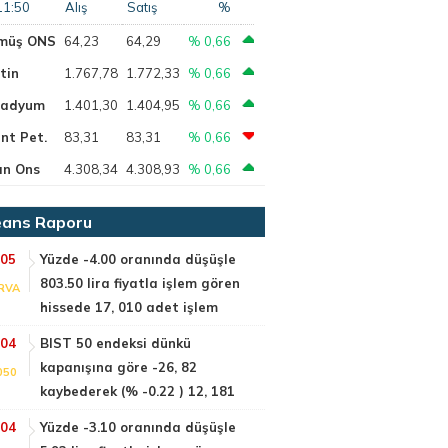
11:50
Alış
Satış
%
müş ONS
64,23
64,29
% 0,66
tin
1.767,78
1.772,33
% 0,66
ladyum
1.401,30
1.404,95
% 0,66
nt Pet.
83,31
83,31
% 0,66
ın Ons
4.308,34
4.308,93
% 0,66
ans Raporu
:05
Yüzde -4.00 oranında düşüşle
803.50 lira fiyatla işlem gören
RVA
hissede 17, 010 adet işlem
:04
BIST 50 endeksi dünkü
kapanışına göre -26, 82
050
kaybederek (% -0.22 ) 12, 181
:04
Yüzde -3.10 oranında düşüşle