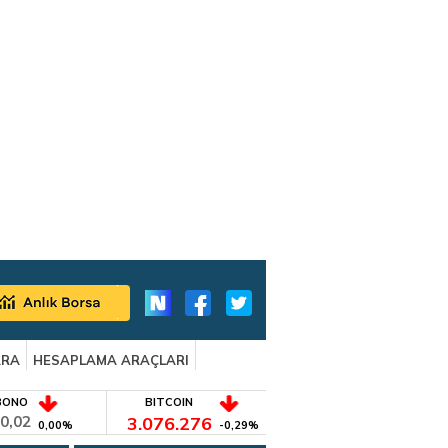
ARA
HESAPLAMA ARAÇLARI
BONO
BITCOIN
0,02
3.076.276
0,00%
-0,29%