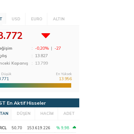
T
USD
EURO
ALTIN
3.772
eğişim
:
-0,20%
|
-27
ılış
:
13.827
nceki Kapanış
: 13.799
 Düşük
En Yüksek
3.771
13.956
ST En Aktif Hisseler
TAN
DÜŞEN
HACİM
ADET
RCL
50,70
153.619.226
% 9,98