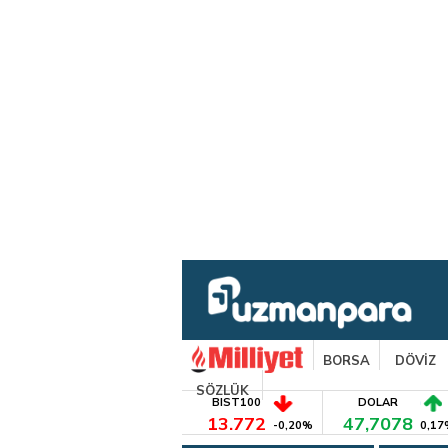
BORSA
DÖVİZ
SÖZLÜK
BIST100
DOLAR
13.772
47,7078
-0,20%
0,17