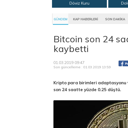
Döviz Kuru
Dol
GÜNDEM
KAP HABERLERİ
SON DAKİKA
Bitcoin son 24 sa
kaybetti
01.03.2019 09:47
Son güncelleme : 01.03.2019 13:59
Kripto para birimleri adaptasyonu 
son 24 saatte yüzde 0.25 düştü.