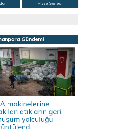
adar
Hisse Senedi
manpara Gündemi
A makinelerine
akılan atıkların geri
nüşüm yolculuğu
rüntülendi