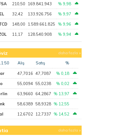
FSA
210,50
169.841.943
% 9,98
EL
32,42
133.926.756
% 9,97
TCD
148,00
1.589.661.825
% 9,96
ZOL
11,17
128.540.908
% 9,94
viz
daha fazla
11:50
Alış
Satış
%
lar
47,7016
47,7087
% 0,18
ro
55,0094
55,0238
% 0,02
rlin
63,9660
64,2867
% 13,97
ank
58,6389
58,9328
% 12,55
al
12,6702
12,7337
% 14,52
tia
daha fazla