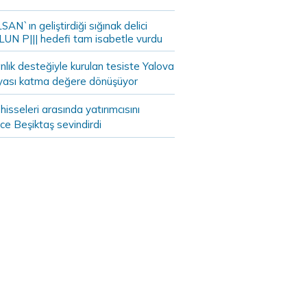
AN`ın geliştirdiği sığınak delici
LUN P||| hedefi tam isabetle vurdu
lık desteğiyle kurulan tesiste Yalova
yası katma değere dönüşüyor
hisseleri arasında yatırımcısını
ce Beşiktaş sevindirdi