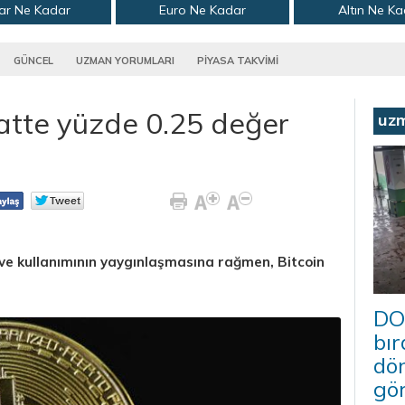
ar Ne Kadar
Euro Ne Kadar
Altın Ne K
GÜNCEL
UZMAN YORUMLARI
PİYASA TAKVİMİ
atte yüzde 0.25 değer
uz
ve kullanımının yaygınlaşmasına rağmen, Bitcoin
DO
bır
dö
gö