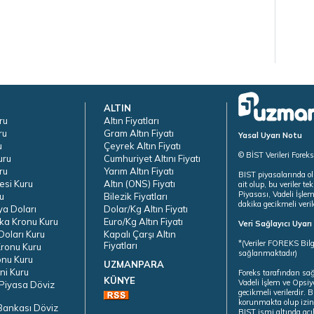
ALTIN
ru
Altın Fiyatları
ru
Gram Altın Fiyatı
Yasal Uyarı Notu
u
Çeyrek Altın Fiyatı
© BİST Verileri Forek
uru
Cumhuriyet Altını Fiyatı
ru
Yarım Altın Fiyatı
BIST piyasalarında ol
esi Kuru
Altın (ONS) Fiyatı
ait olup, bu veriler 
Piyasası, Vadeli İşle
u
Bilezik Fiyatları
dakika gecikmeli veril
ya Doları
Dolar/Kg Altın Fiyatı
ka Kronu Kuru
Euro/Kg Altın Fiyatı
Veri Sağlayıcı Uyar
oları Kuru
Kapalı Çarşı Altın
*(Veriler FOREKS Bilg
Fiyatları
ronu Kuru
sağlanmaktadır)
onu Kuru
UZMANPARA
ni Kuru
Foreks tarafından sa
KÜNYE
Vadeli İşlem ve Opsiy
Piyasa Döviz
gecikmeli verilerdir.
korunmakta olup izins
Bankası Döviz
BIST ismi altında açı