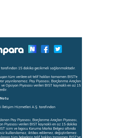
s tarafından 15 dakika gecikmeli sağlanmaktadır.
uşan tüm verilere ait telif hakları tamamen BIST'e
tekrar yayınlanamaz. Pay Piyasası, Borçlanma Araçları
m ve Opsiyon Piyasası verileri BIST kaynaklı en az 15
erdir.
ı Notu
i İletişim Hizmetleri A.Ş. tarafından
ğlanan Pay Piyasası, Borçlanma Araçları Piyasası,
on Piyasası verileri BIST kaynaklı en az 15 dakika
 BIST isim ve logosu Koruma Marka Belgesi altında
iz kullanılamaz, iktibas edilemez, değiştirilemez.
klanan tüm belgelerin telif hakları tamamen BIST'ye