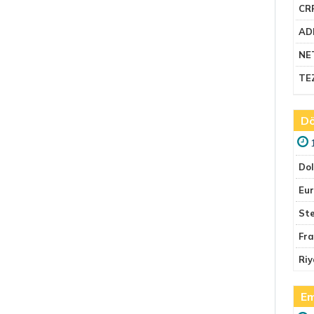
CR
AD
NE
TE
Dö
Do
Eu
Ste
Fr
Riy
Em