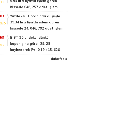
5.93 lira fiyatla işlem gören
TEK
hissede 648, 257 adet işlem
:03
Yüzde -4.51 oranında düşüşle
39.34 lira fiyatla işlem gören
DMD
hissede 24, 046, 792 adet işlem
:59
BIST 30 endeksi dünkü
kapanışına göre -29, 28
030
kaybederek (% -0.19 ) 15, 626
daha fazla