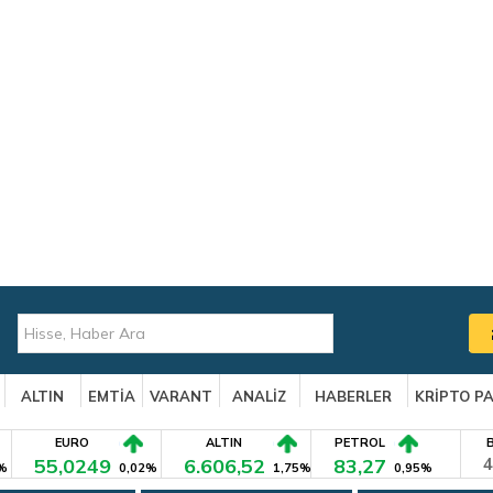
ALTIN
EMTİA
VARANT
ANALİZ
HABERLER
KRİPTO P
EURO
ALTIN
PETROL
55,0249
6.606,52
83,27
4
%
0,02%
1,75%
0,95%