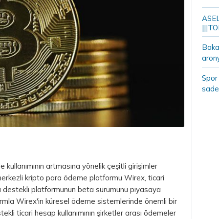
ASELS
|||TO
Bakan
aron
Spor 
sade
 kullanımının artmasına yönelik çeşitli girişimler
 merkezli kripto para ödeme platformu Wirex, ticari
ra destekli platformunun beta sürümünü piyasaya
rmla Wirex'in küresel ödeme sistemlerinde önemli bir
stekli ticari hesap kullanımının şirketler arası ödemeler