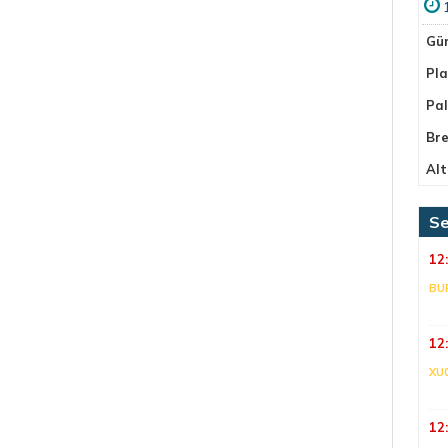
Gü
Pla
Pa
Bre
Alt
Se
12
BU
12
XU
12