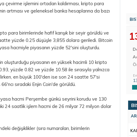
ya çevirme işlemini ortadan kaldırması, kripto para
rinin artması ve geleneksel banka hesaplarına da bazı
BIS
o para birimlerinde hafif karışık bir seyir görüldü ve
1
saatte yüzde 0.25 düşüşle 3,855 dolara geriledi. Bitcoin
iyasa hacmiyle piyasanın yüzde 52'sini oluşturdu.
D
Aç
n oluşturduğu piyasanın en yüksek hacimli 10 kripto
Ö
.93, yüzde 0.82 ve yüzde 10.58 ile sırasıyla yalnızca
En
lirken, en büyük 100'den ise son 24 saatte 57'si
1
 66'ncı sıradaki Enjin Coin'de görüldü.
yasa hacmi Perşembe günkü seyrini korudu ve 130
BI
ki 24 saatlik işlem hacmi de 26 milyar 72 milyon dolar
AR
deki değişiklikler (sıra numaraları, birimlerin
KA