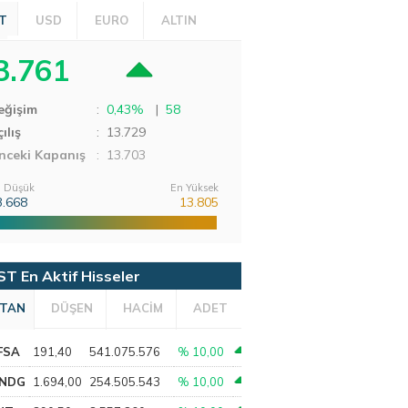
T
USD
EURO
ALTIN
3.761
eğişim
:
0,43%
|
58
ılış
:
13.729
nceki Kapanış
: 13.703
 Düşük
En Yüksek
3.668
13.805
ST En Aktif Hisseler
TAN
DÜŞEN
HACİM
ADET
FSA
191,40
541.075.576
% 10,00
NDG
1.694,00
254.505.543
% 10,00