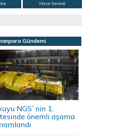
adar
Hisse Senedi
manpara Gündemi
kuyu NGS`nin 1.
itesinde önemli aşama
mamlandı