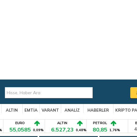
ALTIN
EMTİA
VARANT
ANALİZ
HABERLER
KRİPTO P
EURO
ALTIN
PETROL
55,0585
6.527,23
80,85
4
%
0,09%
0,48%
1,76%