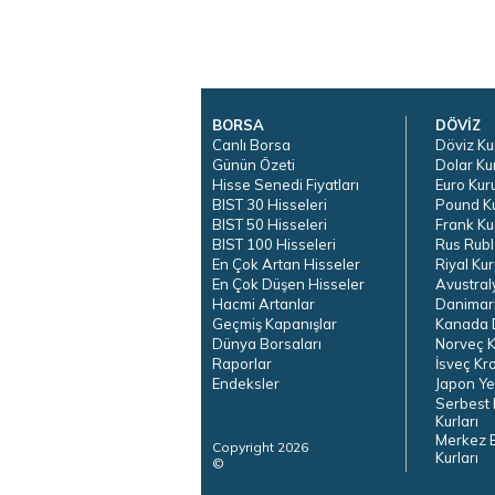
BORSA
DÖVİZ
Canlı Borsa
Döviz Ku
Günün Özeti
Dolar Ku
Hisse Senedi Fiyatları
Euro Kur
BIST 30 Hisseleri
Pound K
BIST 50 Hisseleri
Frank Ku
BIST 100 Hisseleri
Rus Rubl
En Çok Artan Hisseler
Riyal Kur
En Çok Düşen Hisseler
Avustral
Hacmi Artanlar
Danimar
Geçmiş Kapanışlar
Kanada D
Dünya Borsaları
Norveç K
Raporlar
İsveç Kr
Endeksler
Japon Ye
Serbest 
Kurları
Merkez 
Copyright 2026
Kurları
©