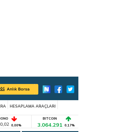
ARA
HESAPLAMA ARAÇLARI
BONO
BITCOIN
0,02
3.064.291
0,00%
0,17%