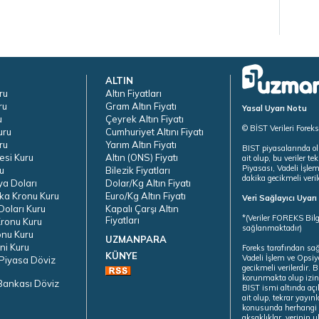
ALTIN
ru
Altın Fiyatları
ru
Gram Altın Fiyatı
Yasal Uyarı Notu
u
Çeyrek Altın Fiyatı
© BİST Verileri Forek
uru
Cumhuriyet Altını Fiyatı
ru
Yarım Altın Fiyatı
BIST piyasalarında ol
esi Kuru
Altın (ONS) Fiyatı
ait olup, bu veriler 
Piyasası, Vadeli İşle
u
Bilezik Fiyatları
dakika gecikmeli veril
ya Doları
Dolar/Kg Altın Fiyatı
ka Kronu Kuru
Euro/Kg Altın Fiyatı
Veri Sağlayıcı Uyar
oları Kuru
Kapalı Çarşı Altın
*(Veriler FOREKS Bilg
Fiyatları
ronu Kuru
sağlanmaktadır)
onu Kuru
UZMANPARA
ni Kuru
Foreks tarafından sa
KÜNYE
Vadeli İşlem ve Opsiy
Piyasa Döviz
gecikmeli verilerdir.
korunmakta olup izins
Bankası Döviz
BIST ismi altında açı
ait olup, tekrar yayı
konusunda herhangi b
aksaklıklar, verinin 