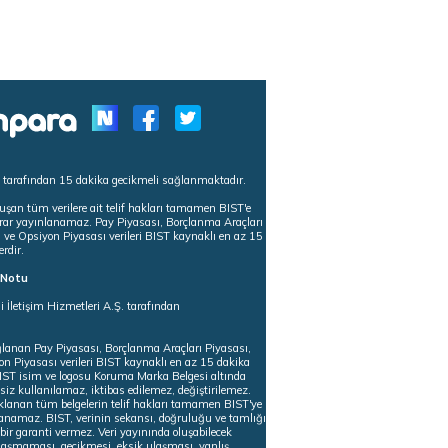
s tarafından 15 dakika gecikmeli sağlanmaktadır.
uşan tüm verilere ait telif hakları tamamen BIST'e
tekrar yayınlanamaz. Pay Piyasası, Borçlanma Araçları
m ve Opsiyon Piyasası verileri BIST kaynaklı en az 15
erdir.
ı Notu
i İletişim Hizmetleri A.Ş. tarafından
ğlanan Pay Piyasası, Borçlanma Araçları Piyasası,
on Piyasası verileri BIST kaynaklı en az 15 dakika
 BIST isim ve logosu Koruma Marka Belgesi altında
iz kullanılamaz, iktibas edilemez, değiştirilemez.
klanan tüm belgelerin telif hakları tamamen BIST'ye
nlanamaz. BIST, verinin sekansı, doğruluğu ve tamlığı
ir garanti vermez. Veri yayınında oluşabilecek
ulaşmaması, gecikmesi, eksik ulaşması, yanlış