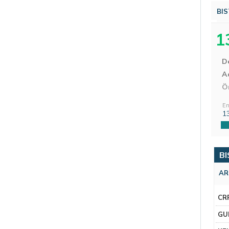
BIS
1
D
Aç
Ö
En
1
BI
AR
CR
GU