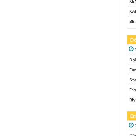
KE
KA
BE
Dö
Do
Eu
Ste
Fr
Riy
Em
Gü