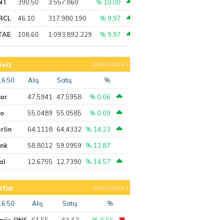
NT
390,50
3.557.860
% 10,00
RCL
46,10
317.980.190
% 9,97
TAE
108,60
1.093.892.229
% 9,97
viz
daha fazla
16:50
Alış
Satış
%
lar
47,5941
47,5958
% 0,06
ro
55,0489
55,0585
% 0,09
rlin
64,1118
64,4332
% 14,23
ank
58,8012
59,0959
% 12,87
al
12,6755
12,7390
% 14,57
tia
daha fazla
16:50
Alış
Satış
%
müş ONS
61,55
61,62
% 0,66