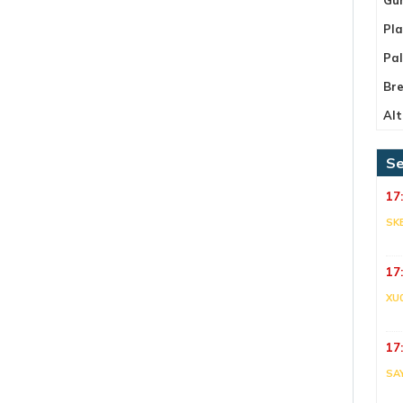
Pla
Pa
Bre
Alt
Se
17
SK
17
XU
17
SA