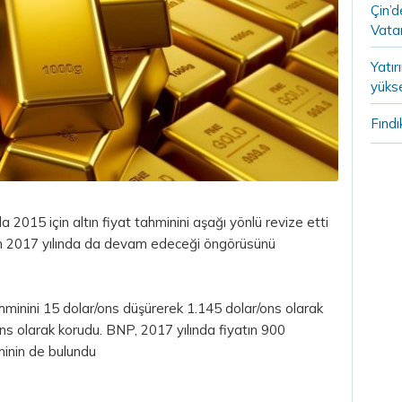
Çin’
Vatan
Yatır
yükse
Fındı
da 2015 için
altın
fiyat tahminini aşağı yönlü revize etti
tin 2017 yılında da devam edeceği öngörüsünü
ahminini 15 dolar/ons düşürerek 1.145 dolar/ons olarak
ons olarak korudu. BNP, 2017 yılında fiyatın 900
minin de bulundu