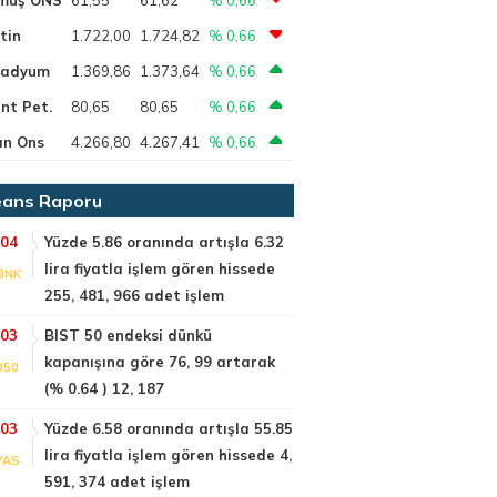
tin
1.722,00
1.724,82
% 0,66
ladyum
1.369,86
1.373,64
% 0,66
nt Pet.
80,65
80,65
% 0,66
ın Ons
4.266,80
4.267,41
% 0,66
ans Raporu
:04
Yüzde 5.86 oranında artışla 6.32
lira fiyatla işlem gören hissede
BNK
255, 481, 966 adet işlem
:03
BIST 50 endeksi dünkü
kapanışına göre 76, 99 artarak
050
(% 0.64 ) 12, 187
:03
Yüzde 6.58 oranında artışla 55.85
lira fiyatla işlem gören hissede 4,
YAS
591, 374 adet işlem