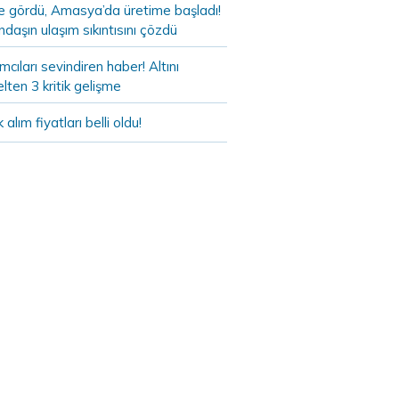
de gördü, Amasya’da üretime başladı!
daşın ulaşım sıkıntısını çözdü
ımcıları sevindiren haber! Altını
lten 3 kritik gelişme
k alım fiyatları belli oldu!