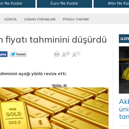
ar Ne Kadar
Euro Ne Kadar
Altın Ne K
GÜNCEL
UZMAN YORUMLARI
PİYASA TAKVİMİ
n fiyatı tahminini düşürdü
uz
ahminini aşağı yönlü revize etti.
Ak
ün
ta