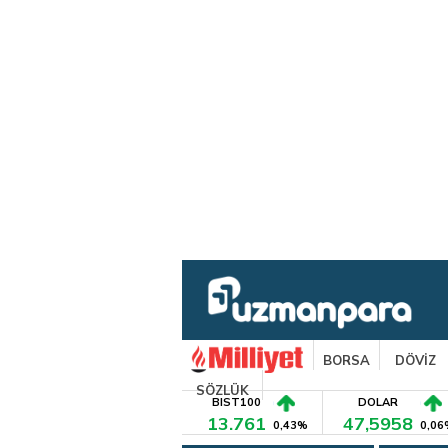
BORSA
DÖVİZ
SÖZLÜK
BIST100
DOLAR
13.761
47,5958
0,43%
0,06