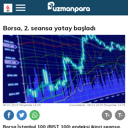
Borsa, 2. seansa yatay başladı
08.01.2015 Perşembe 14:35
Güncelleme : 08.01.2015 Perşembe 14:35
Borsa İstanbul
100 (BIST 100) endeksi ikinci seansa,