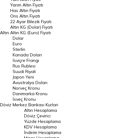
Yarım Altın Fiyatı
DÖVİZ
Has Altın Fiyatı
Ons Altın Fiyatı
Döviz Kuru
22 Ayar Bilezik Fiyatı
Dolar Kuru
Altın KG (Dolar) Fiyatı
Altın
Altın KG (Euro) Fiyatı
Euro Kuru
Dolar
Euro
Pound Kuru
Sterlin
Kanada Doları
Frank Kuru
İsviçre Frangı
Riyal Kuru
Rus Rublesi
Suudi Riyali
Avustralya Doları
Japon Yeni
Avustralya Doları
Danimarka Kronu Kuru
Norveç Kronu
Danimarka Kronu
Kanada Doları Kuru
İsveç Kronu
Döviz
Merkez Bankası Kurlari
Norveç Kronu Kuru
Altın Hesaplama
İsveç Kronu Kuru
Döviz Çevirici
Yüzde Hesaplama
Japon Yeni Kuru
KDV Hesaplama
İndirim Hesaplama
Serbest Piyasa Döviz Kurları