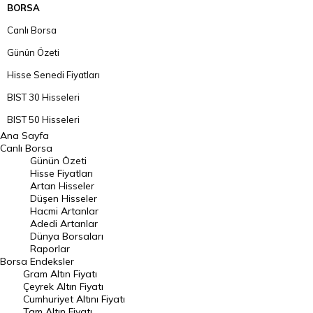
BORSA
Canlı Borsa
Günün Özeti
Hisse Senedi Fiyatları
BIST 30 Hisseleri
BIST 50 Hisseleri
Ana Sayfa
BIST 100 Hisseleri
Canlı Borsa
Günün Özeti
En Çok Artan Hisseler
Hisse Fiyatları
Artan Hisseler
En Çok Düşen Hisseler
Düşen Hisseler
Hacmi Artanlar
Hacmi Artanlar
Adedi Artanlar
Geçmiş Kapanışlar
Dünya Borsaları
Raporlar
Dünya Borsaları
Borsa
Endeksler
Gram Altın Fiyatı
Raporlar
Çeyrek Altın Fiyatı
Endeksler
Cumhuriyet Altını Fiyatı
Tam Altın Fiyatı