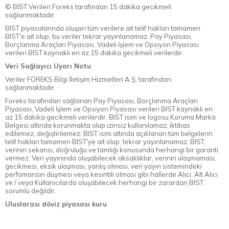
© BİST Verileri Foreks tarafından 15 dakika gecikmeli
sağlanmaktadır.
BIST piyasalarında oluşan tüm verilere ait telif hakları tamamen
BIST'e ait olup, bu veriler tekrar yayınlanamaz. Pay Piyasası,
Borçlanma Araçları Piyasası, Vadeli İşlem ve Opsiyon Piyasası
verileri BIST kaynaklı en az 15 dakika gecikmeli verilerdir.
Veri Sağlayıcı Uyarı Notu
Veriler FOREKS Bilgi İletişim Hizmetleri A.Ş. tarafından
sağlanmaktadır.
Foreks tarafından sağlanan Pay Piyasası, Borçlanma Araçları
Piyasası, Vadeli İşlem ve Opsiyon Piyasası verileri BIST kaynaklı en
az 15 dakika gecikmeli verilerdir. BIST isim ve logosu Koruma Marka
Belgesi altında korunmakta olup izinsiz kullanılamaz, iktibas
edilemez, değiştirilemez. BIST ismi altında açıklanan tüm belgelerin
telif hakları tamamen BIST'ye ait olup, tekrar yayınlanamaz. BIST,
verinin sekansı, doğruluğu ve tamlığı konusunda herhangi bir garanti
vermez. Veri yayınında oluşabilecek aksaklıklar, verinin ulaşmaması,
gecikmesi, eksik ulaşması, yanlış olması, veri yayın sistemindeki
perfomansın düşmesi veya kesintili olması gibi hallerde Alıcı, Alt Alıcı
ve / veya Kullanıcılarda oluşabilecek herhangi bir zarardan BIST
sorumlu değildir.
Uluslarası döviz piyasası kuru