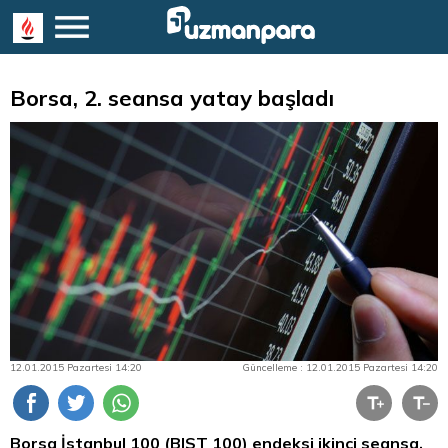
Borsa, 2. seansa yatay başladı
12.01.2015 Pazartesi 14:20
Güncelleme : 12.01.2015 Pazartesi 14:20
Borsa İstanbul
100 (BIST 100) endeksi ikinci seansa,