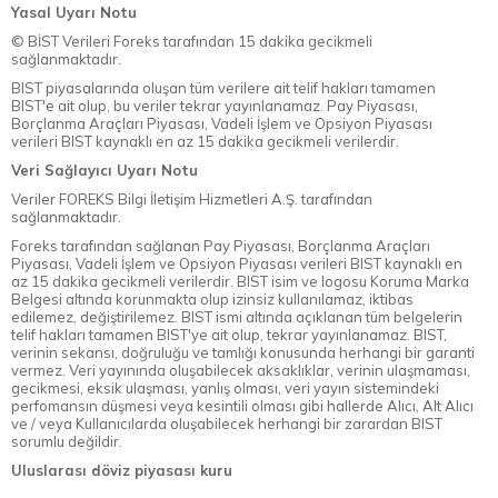
Yasal Uyarı Notu
© BİST Verileri Foreks tarafından 15 dakika gecikmeli
sağlanmaktadır.
BIST piyasalarında oluşan tüm verilere ait telif hakları tamamen
BIST'e ait olup, bu veriler tekrar yayınlanamaz. Pay Piyasası,
Borçlanma Araçları Piyasası, Vadeli İşlem ve Opsiyon Piyasası
verileri BIST kaynaklı en az 15 dakika gecikmeli verilerdir.
Veri Sağlayıcı Uyarı Notu
Veriler FOREKS Bilgi İletişim Hizmetleri A.Ş. tarafından
sağlanmaktadır.
Foreks tarafından sağlanan Pay Piyasası, Borçlanma Araçları
Piyasası, Vadeli İşlem ve Opsiyon Piyasası verileri BIST kaynaklı en
az 15 dakika gecikmeli verilerdir. BIST isim ve logosu Koruma Marka
Belgesi altında korunmakta olup izinsiz kullanılamaz, iktibas
edilemez, değiştirilemez. BIST ismi altında açıklanan tüm belgelerin
telif hakları tamamen BIST'ye ait olup, tekrar yayınlanamaz. BIST,
verinin sekansı, doğruluğu ve tamlığı konusunda herhangi bir garanti
vermez. Veri yayınında oluşabilecek aksaklıklar, verinin ulaşmaması,
gecikmesi, eksik ulaşması, yanlış olması, veri yayın sistemindeki
perfomansın düşmesi veya kesintili olması gibi hallerde Alıcı, Alt Alıcı
ve / veya Kullanıcılarda oluşabilecek herhangi bir zarardan BIST
sorumlu değildir.
Uluslarası döviz piyasası kuru