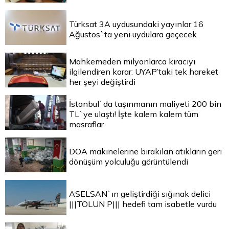
Türksat 3A uydusundaki yayınlar 16
Ağustos`ta yeni uydulara geçecek
Mahkemeden milyonlarca kiracıyı
ilgilendiren karar: UYAP’taki tek hareket
her şeyi değiştirdi
İstanbul`da taşınmanın maliyeti 200 bin
TL`ye ulaştı! İşte kalem kalem tüm
masraflar
DOA makinelerine bırakılan atıkların geri
dönüşüm yolculuğu görüntülendi
ASELSAN`ın geliştirdiği sığınak delici
|||TOLUN P||| hedefi tam isabetle vurdu