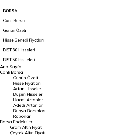
BORSA
Canlı Borsa
Günün Özeti
Hisse Senedi Fiyatları
BIST 30 Hisseleri
BIST 50 Hisseleri
Ana Sayfa
BIST 100 Hisseleri
Canlı Borsa
Günün Özeti
En Çok Artan Hisseler
Hisse Fiyatları
Artan Hisseler
En Çok Düşen Hisseler
Düşen Hisseler
Hacmi Artanlar
Hacmi Artanlar
Adedi Artanlar
Geçmiş Kapanışlar
Dünya Borsaları
Raporlar
Dünya Borsaları
Borsa
Endeksler
Gram Altın Fiyatı
Raporlar
Çeyrek Altın Fiyatı