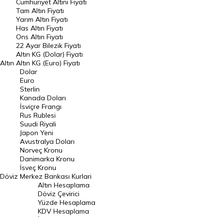
Endeksler
Cumhuriyet Altını Fiyatı
Tam Altın Fiyatı
Yarım Altın Fiyatı
DÖVİZ
Has Altın Fiyatı
Ons Altın Fiyatı
Döviz Kuru
22 Ayar Bilezik Fiyatı
Dolar Kuru
Altın KG (Dolar) Fiyatı
Altın
Altın KG (Euro) Fiyatı
Euro Kuru
Dolar
Euro
Pound Kuru
Sterlin
Kanada Doları
Frank Kuru
İsviçre Frangı
Riyal Kuru
Rus Rublesi
Suudi Riyali
Avustralya Doları
Japon Yeni
Avustralya Doları
Danimarka Kronu Kuru
Norveç Kronu
Danimarka Kronu
Kanada Doları Kuru
İsveç Kronu
Döviz
Merkez Bankası Kurlari
Norveç Kronu Kuru
Altın Hesaplama
İsveç Kronu Kuru
Döviz Çevirici
Yüzde Hesaplama
Japon Yeni Kuru
KDV Hesaplama