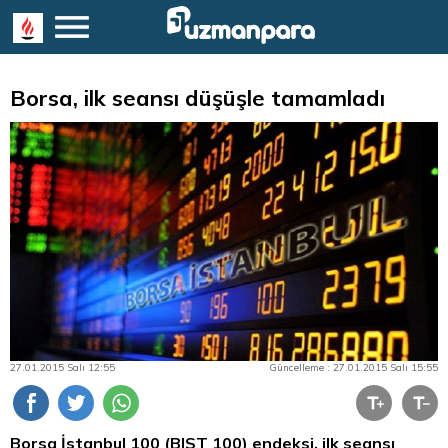
Borsa, ilk seansı düşüşle tamamladı
27.01.2015 Salı 12:55
Güncelleme : 27.01.2015 Salı 15:55
Borsa İstanbul
100 (BIST 100) endeksi, ilk seansı