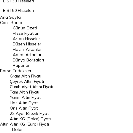
BIST 30 Hisseleri
BIST 50 Hisseleri
Ana Sayfa
BIST 100 Hisseleri
Canlı Borsa
Günün Özeti
En Çok Artan Hisseler
Hisse Fiyatları
Artan Hisseler
En Çok Düşen Hisseler
Düşen Hisseler
Hacmi Artanlar
Hacmi Artanlar
Adedi Artanlar
Geçmiş Kapanışlar
Dünya Borsaları
Raporlar
Dünya Borsaları
Borsa
Endeksler
Gram Altın Fiyatı
Raporlar
Çeyrek Altın Fiyatı
Endeksler
Cumhuriyet Altını Fiyatı
Tam Altın Fiyatı
Yarım Altın Fiyatı
DÖVİZ
Has Altın Fiyatı
Ons Altın Fiyatı
Döviz Kuru
22 Ayar Bilezik Fiyatı
Dolar Kuru
Altın KG (Dolar) Fiyatı
Altın
Altın KG (Euro) Fiyatı
Euro Kuru
Dolar