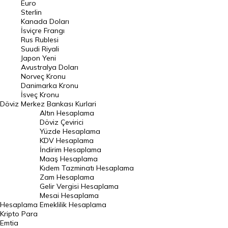
Euro
Pound Kuru
Sterlin
Kanada Doları
Frank Kuru
İsviçre Frangı
Riyal Kuru
Rus Rublesi
Suudi Riyali
Avustralya Doları
Japon Yeni
Avustralya Doları
Danimarka Kronu Kuru
Norveç Kronu
Danimarka Kronu
Kanada Doları Kuru
İsveç Kronu
Döviz
Merkez Bankası Kurlari
Norveç Kronu Kuru
Altın Hesaplama
İsveç Kronu Kuru
Döviz Çevirici
Yüzde Hesaplama
Japon Yeni Kuru
KDV Hesaplama
İndirim Hesaplama
Serbest Piyasa Döviz Kurları
Maaş Hesaplama
Kıdem Tazminatı Hesaplama
Merkez Bankası Döviz Kurları
Zam Hesaplama
Gelir Vergisi Hesaplama
ALTIN
Mesai Hesaplama
Hesaplama
Emeklilik Hesaplama
Altın Fiyatları
Kripto Para
Emtia
Gram Altın Fiyatı