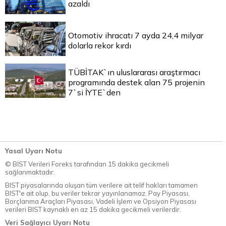
azaldı
Otomotiv ihracatı 7 ayda 24,4 milyar
dolarla rekor kırdı
TÜBİTAK`ın uluslararası araştırmacı
programında destek alan 75 projenin
7`si İYTE`den
Yasal Uyarı Notu
© BİST Verileri Foreks tarafından 15 dakika gecikmeli
sağlanmaktadır.
BIST piyasalarında oluşan tüm verilere ait telif hakları tamamen
BIST'e ait olup, bu veriler tekrar yayınlanamaz. Pay Piyasası,
Borçlanma Araçları Piyasası, Vadeli İşlem ve Opsiyon Piyasası
verileri BIST kaynaklı en az 15 dakika gecikmeli verilerdir.
Veri Sağlayıcı Uyarı Notu