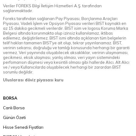
Veriler FOREKS Bilgi İletişim Hizmetleri A.Ş. tarafından
sağlanmaktadır.
Foreks tarafından sağlanan Pay Piyasası, Borçlanma Araçları
Piyasası, Vadeli İşlem ve Opsiyon Piyasası verileri BIST kaynaklı en
az 15 dakika gecikmeli verilerdir. BIST isim ve logosu Koruma Marka
Belgesi altında korunmakta olup izinsiz kullanılamaz, iktibas
edilemez, değiştirilemez. BIST ismi altında açıklanan tüm belgelerin
telif hakları tamamen BIST'ye ait olup, tekrar yayınlanamaz. BIST,
verinin sekansı, doğruluğu ve tamlığı konusunda herhangi bir garanti
vermez. Veri yayınında oluşabilecek aksaklıklar, verinin ulaşmaması,
gecikmesi, eksik ulaşması, yanlış olması, veri yayın sistemindeki
perfomansın düşmesi veya kesintili olması gibi hallerde Alıcı, Alt Alıcı
ve / veya Kullanıcılarda oluşabilecek herhangi bir zarardan BIST
sorumlu değildir.
Uluslarası döviz piyasası kuru
BORSA
Canlı Borsa
Günün Özeti
Hisse Senedi Fiyatları