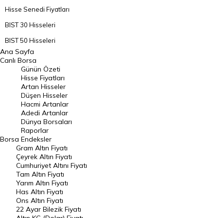
Hisse Senedi Fiyatları
BIST 30 Hisseleri
BIST 50 Hisseleri
Ana Sayfa
BIST 100 Hisseleri
Canlı Borsa
Günün Özeti
En Çok Artan Hisseler
Hisse Fiyatları
Artan Hisseler
En Çok Düşen Hisseler
Düşen Hisseler
Hacmi Artanlar
Hacmi Artanlar
Adedi Artanlar
Geçmiş Kapanışlar
Dünya Borsaları
Raporlar
Dünya Borsaları
Borsa
Endeksler
Gram Altın Fiyatı
Raporlar
Çeyrek Altın Fiyatı
Endeksler
Cumhuriyet Altını Fiyatı
Tam Altın Fiyatı
Yarım Altın Fiyatı
DÖVİZ
Has Altın Fiyatı
Ons Altın Fiyatı
Döviz Kuru
22 Ayar Bilezik Fiyatı
Dolar Kuru