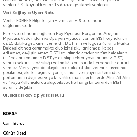
verileri BIST kaynaklı en az 15 dakika gecikmeli verilerdir.
Veri Sağlayıcı Uyarı Notu
Veriler FOREKS Bilgi İletişim Hizmetleri A.Ş. tarafından
sağlanmaktadır.
Foreks tarafından sağlanan Pay Piyasası, Borçlanma Araçları
Piyasası, Vadeli İşlem ve Opsiyon Piyasası verileri BIST kaynaklı en
az 15 dakika gecikmeli verilerdir. BIST isim ve logosu Koruma Marka
Belgesi altında korunmakta olup izinsiz kullanılamaz, iktibas
edilemez, değiştirilemez. BIST ismi altında açıklanan tüm belgelerin
telif hakları tamamen BIST'ye ait olup, tekrar yayınlanamaz. BIST,
verinin sekansı, doğruluğu ve tamlığı konusunda herhangi bir garanti
vermez. Veri yayınında oluşabilecek aksaklıklar, verinin ulaşmaması,
gecikmesi, eksik ulaşması, yanlış olması, veri yayın sistemindeki
perfomansın düşmesi veya kesintili olması gibi hallerde Alıcı, Alt Alıcı
ve / veya Kullanıcılarda oluşabilecek herhangi bir zarardan BIST
sorumlu değildir.
Uluslarası döviz piyasası kuru
BORSA
Canlı Borsa
Günün Özeti