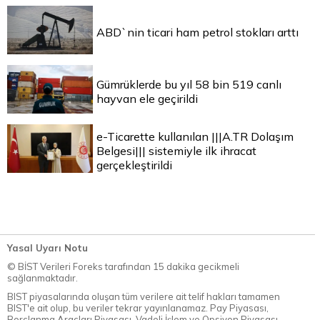
ABD`nin ticari ham petrol stokları arttı
Gümrüklerde bu yıl 58 bin 519 canlı
hayvan ele geçirildi
e-Ticarette kullanılan |||A.TR Dolaşım
Belgesi||| sistemiyle ilk ihracat
gerçekleştirildi
Yasal Uyarı Notu
© BİST Verileri Foreks tarafından 15 dakika gecikmeli
sağlanmaktadır.
BIST piyasalarında oluşan tüm verilere ait telif hakları tamamen
BIST'e ait olup, bu veriler tekrar yayınlanamaz. Pay Piyasası,
Borçlanma Araçları Piyasası, Vadeli İşlem ve Opsiyon Piyasası