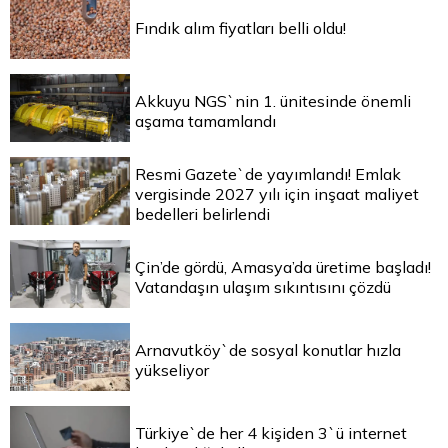
Fındık alım fiyatları belli oldu!
Akkuyu NGS`nin 1. ünitesinde önemli
aşama tamamlandı
Resmi Gazete`de yayımlandı! Emlak
vergisinde 2027 yılı için inşaat maliyet
bedelleri belirlendi
Çin’de gördü, Amasya’da üretime başladı!
Vatandaşın ulaşım sıkıntısını çözdü
Arnavutköy`de sosyal konutlar hızla
yükseliyor
Türkiye`de her 4 kişiden 3`ü internet