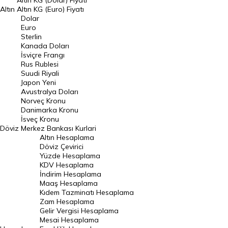
Altın KG (Dolar) Fiyatı
Altın
Altın KG (Euro) Fiyatı
Euro Kuru
Dolar
Euro
Pound Kuru
Sterlin
Kanada Doları
Frank Kuru
İsviçre Frangı
Riyal Kuru
Rus Rublesi
Suudi Riyali
Avustralya Doları
Japon Yeni
Avustralya Doları
Danimarka Kronu Kuru
Norveç Kronu
Danimarka Kronu
Kanada Doları Kuru
İsveç Kronu
Döviz
Merkez Bankası Kurlari
Norveç Kronu Kuru
Altın Hesaplama
İsveç Kronu Kuru
Döviz Çevirici
Yüzde Hesaplama
Japon Yeni Kuru
KDV Hesaplama
İndirim Hesaplama
Serbest Piyasa Döviz Kurları
Maaş Hesaplama
Kıdem Tazminatı Hesaplama
Merkez Bankası Döviz Kurları
Zam Hesaplama
Gelir Vergisi Hesaplama
ALTIN
Mesai Hesaplama